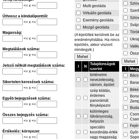
Szlo
<= x <=
Multi geoláda
Szer
Virtuális geoláda
Úthossz a kiindulóponttól:
Szlo
Esemény geoláda
<= x <=
Sváj
Mozgó geoláda
Törö
Magasság:
(A kijelöltek kerülnek be az
<= x <=
Ukra
eredménylistába. Ha nincs
kijelölés, akkor viszont
Vati
Megtalálások száma:
mindegyik.)
Össze
<= x <=
Tulajdonságok
Jelszó nélküli megtalálások száma:
I
N
I
Megy
szerint
<= x <=
történelmi
Bács
nevezetesség,
Sikertelen keresések száma:
Bara
várrom, épület
<= x <=
Béké
szép kilátás,
érdemes
Bors
Egyéb bejegyzések száma:
panorámát
Zemp
<= x <=
fényképezni
Buda
különleges
Cson
Összes bejegyzés száma:
látványosság,
Csa
<= x <=
helyszín
Fejér
speciális
Értékelés: környezet
Győr
koordináta-érték
<= x <=
Sopr
vagy magasság