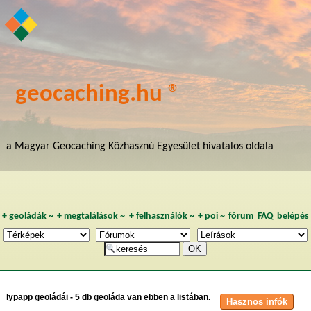
geocaching.hu ®
a Magyar Geocaching Közhasznú Egyesület hivatalos oldala
+
geoládák
~
+
megtalálások
~
+
felhasználók
~
+
poi
~
fórum
FAQ
belépés
lypapp geoládái - 5 db geoláda van ebben a listában.