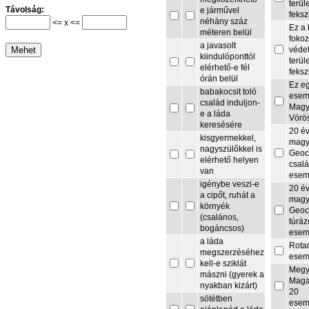
terül
Távolság:
e járművel
feksz
néhány száz
<= x <=
Ez a 
méteren belül
fokoz
a javasolt
védet
kiindulóponttól
terül
elérhető-e fél
feksz
órán belül
Ez e
babakocsit toló
esem
család induljon-
Magy
e a láda
Vörö
keresésére
20 é
kisgyermekkel,
magy
nagyszülőkkel is
Geoc
elérhető helyen
csalá
van
esem
igénybe veszi-e
20 é
a cipőt, ruhát a
magy
környék
Geoc
(csalános,
túrá
bogáncsos)
esem
a láda
Rota
megszerzéséhez
esem
kell-e sziklát
Megy
mászni (gyerek a
Maga
nyakban kizárt)
20
sötétben
esem