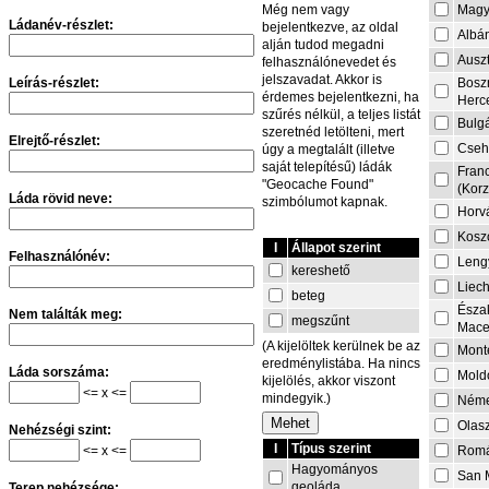
Magy
Még nem vagy
Ládanév-részlet:
bejelentkezve, az oldal
Albá
alján tudod megadni
Auszt
felhasználónevedet és
jelszavadat. Akkor is
Leírás-részlet:
Bosz
érdemes bejelentkezni, ha
Herc
szűrés nélkül, a teljes listát
Bulg
szeretnéd letölteni, mert
Elrejtő-részlet:
Cseh
úgy a megtalált (illetve
saját telepítésű) ládák
Fran
"Geocache Found"
(Korz
Láda rövid neve:
szimbólumot kapnak.
Horv
Kosz
I
Állapot szerint
Felhasználónév:
Leng
kereshető
Liech
beteg
Észa
Nem találták meg:
megszűnt
Mace
(A kijelöltek kerülnek be az
Mont
eredménylistába. Ha nincs
Láda sorszáma:
Mold
kijelölés, akkor viszont
<= x <=
mindegyik.)
Néme
Olas
Nehézségi szint:
I
Típus szerint
<= x <=
Rom
Hagyományos
San 
geoláda
Terep nehézsége: