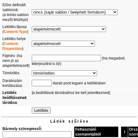
Előre definiált
sablonok:
(a leírás-sablon
mezőt felülírja!)
Letöltés típusa
(
Content-Type
)
Letöltés helye
(
Content-
Disposition
)
Fájlnév: (ha
(ha megadod,
nem jó az
kiterjesztést is írj!)
alapértelmezett)
Tömörítés:
Darabszám
darab pont legyen a letöltésben
korlátozása:
Letöltés
[a beállítások tárolásához be kell jelentkezned]
beállításainak
tárolása
:
L á d á k s z ű r é s e
Bármely szövegmező:
Felhasználó
Orsz
I
szempontjából
szeri