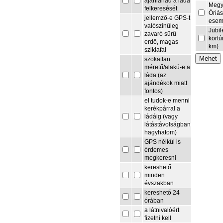
ajánlanád a láda
Megy
felkeresését
Óriás
jellemző-e GPS-t
esem
valószínűleg
Jubi
zavaró sűrű
körtú
erdő, magas
km)
sziklafal
szokatlan
méretű/alakú-e a
láda (az
ajándékok miatt
fontos)
el tudok-e menni
kerékpárral a
ládáig (vagy
látástávolságban
hagyhatom)
GPS nélkül is
érdemes
megkeresni
kereshető
minden
évszakban
kereshető 24
órában
a látnivalóért
fizetni kell