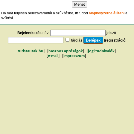
Ha már teljesen belezavarodtál a szűkítésbe, itt tudod
alaphelyzetbe állítani
a
szűrést.
Bejelentkezés
név:
jelszó:
tárolás
[
regisztráció
]
[
turistautak.hu
] [
hasznos apróságok
] [
jogi tudnivalók
]
[
e-mail
] [
impresszum
]