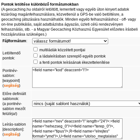
Pontok letöltése különböző formátumokban
(A geocaching.hu oldalról letöltött, lementett vagy egyéb úton kinyert adatok
kizárólag magánfelhasználásra, közvetlenül a GPS-be való betöltésre, a
geocaching játszására használhatók. Minden egyéb felhasználáshoz - off- vagy
on-line publikálás, saját adatbázisba ágyazás, üzleti célú rendezvényen
felhasználás, stb. - a Magyar Geocaching Közhasznú Egyesület előzetes írásbeli
hozzájárulása szükséges.)
Fájlformátum
:
multiládák közzétett pontjai
Letöltendő
a ládaleírásban szereplő egyéb pontok
pontok:
a fenti pontok leírásának ékezettelenítése
Pontnév-
sablon:
[waypoint]
(
segítség
)
Előre definiált
sablonok:
(a pontnév-
sablon mezőt
felülírja!)
Leírás-sablon
[description]:
(
segítség
)