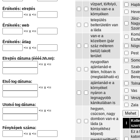
vízpart, tó/folyó,
Hajd
Értékelés: elrejtés
forrás van-e a
Heve
környéken
<= x <=
Jász
település
Nagy
belterületén van
Értékelés: web
Szol
a láda
<= x <=
Komá
van-e a
Eszt
közelben (pár
Értékelés: átlag
Nógr
száz méteren
<= x <=
belül) lakott
Pest
terület
Elrejtés dátuma (éééé.hh.nn):
Som
nyugodtan
<= x <=
Szab
ajánlanád-e
Szat
télen, hóban is
Bere
(megtalálható-e)
Első log dátuma:
ajánlanád-e a
Toln
<= x <=
környéket
Vas
nyáron a
Vesz
legnagyobb
kánikulában is
Utolsó log dátuma:
Zala
hegyen,
<= x <=
csúcson, nagy
dombon van-e a
Koll
I
láda (a
szeri
Fényképek száma:
környékhez
Ez a 
<= x <=
képest)
kato
megközelíthető-