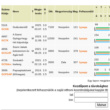
+
?
-
Száma
Megje-
N
Neve
T
Úth.
Megye/ország
Mag.
Felhasználó
Kódja
lenés
T
á
k
r
99
1
5116.
2025.
3.0
Gulácskerülő
M
7100
Veszprém
121
lypapp
K
GCGK
03.07.
3.5
R
W
A Szent
154
2
4997.
2023.
3.0
György-hegy
M
11500
Veszprém
241
lypapp
K
GC7K
11.08.
3.0
R
hét kápolnája
W
Szent Jakab
106
1
4856.
2021.
2.0
kolostorrom és
M
3900
Veszprém
379
lypapp
K
GCSJAT
08.25.
2.0
R
Agár-tető
W
232
1
4726.
Szobakű-
2021.
2.5
H
3000
Zala
307
lypapp
K
GCSbku
barlang
02.13.
4.0
R
W
918
1
3669.
Papsapkakövek
2013.
2.0
H
300
Veszprém
174
lypapp
K
GCPSAP
(Kőmagas)
10.05.
2.5
R
W
Egy lapon megjele
Kezdőpont a távolsághoz
(bejelentkezett felhasználók a saját otthoni koordinátájukat kapják itt)
lat:
lon: