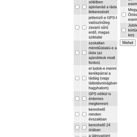
sötétben
esem
ajánlanád a láda
Megy
felkeresését
Óriás
jellemző-e GPS-t
esem
valószínűleg
Jubi
zavaró sűrű
körtú
erdő, magas
km)
sziklafal
szokatlan
méretű/alakú-e a
láda (az
ajándékok miatt
fontos)
el tudok-e menni
kerékpárral a
ládáig (vagy
látástávolságban
hagyhatom)
GPS nélkül is
érdemes
megkeresni
kereshető
minden
évszakban
kereshető 24
órában
a látnivalóért