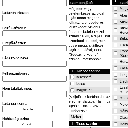
I
szempontjából
szeri
Magy
Még nem vagy
Ládanév-részlet:
bejelentkezve, az oldal
Albá
alján tudod megadni
Auszt
felhasználónevedet és
jelszavadat. Akkor is
Leírás-részlet:
Bosz
érdemes bejelentkezni, ha
Herc
szűrés nélkül, a teljes listát
Bulg
szeretnéd letölteni, mert
Elrejtő-részlet:
Cseh
úgy a megtalált (illetve
saját telepítésű) ládák
Fran
"Geocache Found"
(Korz
Láda rövid neve:
szimbólumot kapnak.
Horv
Kosz
I
Állapot szerint
Felhasználónév:
Leng
kereshető
Liech
beteg
Észa
Nem találták meg:
megszűnt
Mace
(A kijelöltek kerülnek be az
Mont
eredménylistába. Ha nincs
Láda sorszáma:
Mold
kijelölés, akkor viszont
<= x <=
mindegyik.)
Néme
Olas
Nehézségi szint:
I
Típus szerint
<= x <=
Rom