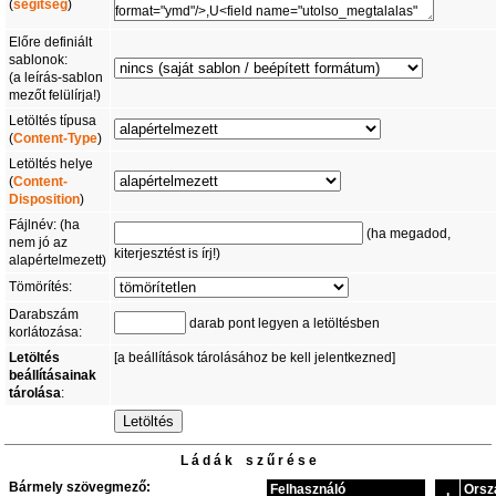
(
segítség
)
Előre definiált
sablonok:
(a leírás-sablon
mezőt felülírja!)
Letöltés típusa
(
Content-Type
)
Letöltés helye
(
Content-
Disposition
)
Fájlnév: (ha
(ha megadod,
nem jó az
kiterjesztést is írj!)
alapértelmezett)
Tömörítés:
Darabszám
darab pont legyen a letöltésben
korlátozása:
Letöltés
[a beállítások tárolásához be kell jelentkezned]
beállításainak
tárolása
:
L á d á k s z ű r é s e
Bármely szövegmező:
Felhasználó
Orsz