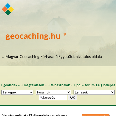
geocaching.hu ®
a Magyar Geocaching Közhasznú Egyesület hivatalos oldala
+
geoládák
~
+
megtalálások
~
+
felhasználók
~
+
poi
~
fórum
FAQ
belépés
Vironia geoládái - 13 db geoláda van ebben a