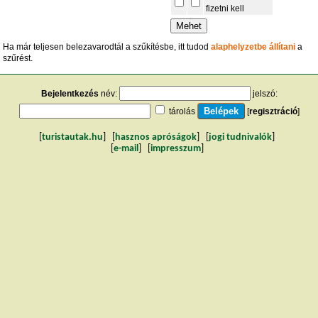
fizetni kell
Ha már teljesen belezavarodtál a szűkítésbe, itt tudod
alaphelyzetbe állítani
a
szűrést.
Bejelentkezés
név:
jelszó:
tárolás
[
regisztráció
]
[
turistautak.hu
] [
hasznos apróságok
] [
jogi tudnivalók
]
[
e-mail
] [
impresszum
]