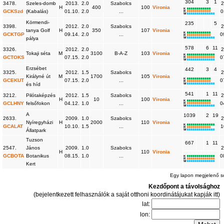
304
3
1
3478.
Szeles-domb
2013.
2.0
Szabolcs
2
H
400
100
Vironia
K
GCKSzd
(Kabalás)
01.10.
2.0
...
0
R
W
Körmendi-
235
5
3398.
2012.
2.0
Szabolcs
2
tanya Golf
H
350
107
Vironia
K
GCKTGP
09.14.
2.0
...
0
R
pálya
W
578
6
11
3326.
2012.
2.0
2
Tokaji séta
M
3100
B-A-Z
103
Vironia
K
GCTOKS
07.15.
2.0
0
R
W
Erzsébet
442
3
4
3325.
2012.
1.5
Szabolcs
2
Királyné út
M
1700
105
Vironia
K
GCEKUT
07.15.
2.0
...
0
R
és híd
W
541
1
11
3212.
Pilótaképzés
2012.
1.5
Szabolcs
2
H
10
100
Vironia
K
GCLHNY
felsőfokon
04.12.
1.0
...
0
R
W
A
1039
2
19
2633.
2009.
1.0
Szabolcs
2
Nyíregyházi
H
2000
110
Vironia
K
GCALAT
10.10.
1.5
...
1
R
Állatpark
W
Tuzson
667
1
11
2547.
János
2009.
1.0
Szabolcs
2
H
110
Vironia
GCBOTA
Botanikus
08.15.
1.0
...
0
K
R
W
Kert
Egy lapon megjelenő 
Kezdőpont a távolsághoz
(bejelentkezett felhasználók a saját otthoni koordinátájukat kapják itt)
lat:
lon: