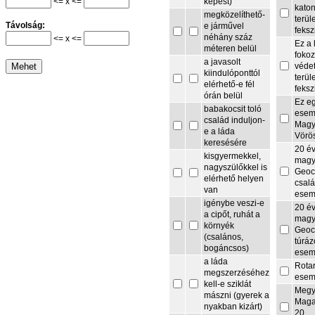
<= x <=
képest)
kato
megközelíthető-
terül
Távolság:
e járművel
feksz
néhány száz
<= x <=
Ez a 
méteren belül
fokoz
a javasolt
védet
kiindulóponttól
terül
elérhető-e fél
feksz
órán belül
Ez e
babakocsit toló
esem
család induljon-
Magy
e a láda
Vörö
keresésére
20 é
kisgyermekkel,
magy
nagyszülőkkel is
Geoc
elérhető helyen
csalá
van
esem
igénybe veszi-e
20 é
a cipőt, ruhát a
magy
környék
Geoc
(csalános,
túrá
bogáncsos)
esem
a láda
Rota
megszerzéséhez
esem
kell-e sziklát
Megy
mászni (gyerek a
Maga
nyakban kizárt)
20