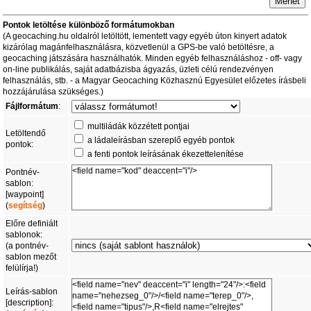
Pontok letöltése különböző formátumokban
(A geocaching.hu oldalról letöltött, lementett vagy egyéb úton kinyert adatok
kizárólag magánfelhasználásra, közvetlenül a GPS-be való betöltésre, a
geocaching játszására használhatók. Minden egyéb felhasználáshoz - off- vagy
on-line publikálás, saját adatbázisba ágyazás, üzleti célú rendezvényen
felhasználás, stb. - a Magyar Geocaching Közhasznú Egyesület előzetes írásbeli
hozzájárulása szükséges.)
Fájlformátum
:
multiládák közzétett pontjai
Letöltendő
a ládaleírásban szereplő egyéb pontok
pontok:
a fenti pontok leírásának ékezettelenítése
Pontnév-
sablon:
[waypoint]
(
segítség
)
Előre definiált
sablonok:
(a pontnév-
sablon mezőt
felülírja!)
Leírás-sablon
[description]: