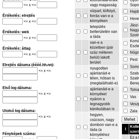
Győr
koordináta-érték
<= x <=
Sopr
vagy magasság
vízpart, tó/folyó,
Hajd
Értékelés: elrejtés
forrás van-e a
Heve
környéken
<= x <=
Jász
település
Nagy
belterületén van
Értékelés: web
Szol
a láda
<= x <=
Komá
van-e a
Eszt
közelben (pár
Értékelés: átlag
Nógr
száz méteren
<= x <=
belül) lakott
Pest
terület
Elrejtés dátuma (éééé.hh.nn):
Som
nyugodtan
<= x <=
Szab
ajánlanád-e
Szat
télen, hóban is
Bere
(megtalálható-e)
Első log dátuma:
ajánlanád-e a
Toln
<= x <=
környéket
Vas
nyáron a
Vesz
legnagyobb
kánikulában is
Utolsó log dátuma:
Zala
hegyen,
<= x <=
csúcson, nagy
dombon van-e a
Koll
I
láda (a
szeri
Fényképek száma:
környékhez
Ez a 