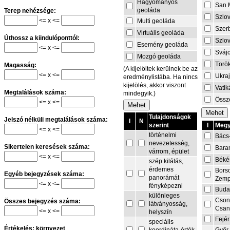
Hagyományos
San 
geoláda
Terep nehézsége:
Szlo
<= x <=
Multi geoláda
Szer
Virtuális geoláda
Úthossz a kiindulóponttól:
Szlo
Esemény geoláda
<= x <=
Sváj
Mozgó geoláda
Törö
Magasság:
(A kijelöltek kerülnek be az
<= x <=
Ukra
eredménylistába. Ha nincs
kijelölés, akkor viszont
Vati
Megtalálások száma:
mindegyik.)
Össze
<= x <=
Tulajdonságok
Jelszó nélküli megtalálások száma:
I
N
I
Megy
szerint
<= x <=
történelmi
Bács
nevezetesség,
Sikertelen keresések száma:
Bara
várrom, épület
<= x <=
Béké
szép kilátás,
érdemes
Bors
Egyéb bejegyzések száma:
panorámát
Zemp
<= x <=
fényképezni
Buda
különleges
Cson
Összes bejegyzés száma:
látványosság,
Csa
<= x <=
helyszín
Fejér
speciális
Értékelés: környezet