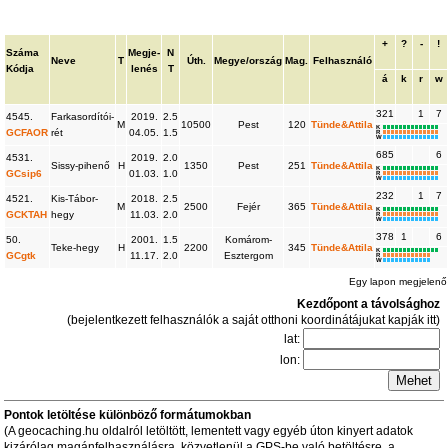
+
?
-
!
Száma
Megje-
N
Neve
T
Úth.
Megye/ország
Mag.
Felhasználó
Kódja
lenés
T
á
k
r
w
321
1
7
4545.
Farkasordítói-
2019.
2.5
M
10500
Pest
120
Tünde&Attila
K
GCFAOR
rét
04.05.
1.5
R
W
685
6
4531.
2019.
2.0
Sissy-pihenő
H
1350
Pest
251
Tünde&Attila
K
GCsip6
01.03.
1.0
R
W
232
1
7
4521.
Kis-Tábor-
2018.
2.5
M
2500
Fejér
365
Tünde&Attila
K
GCKTAH
hegy
11.03.
2.0
R
W
378
1
6
50.
2001.
1.5
Komárom-
Teke-hegy
H
2200
345
Tünde&Attila
K
GCgtk
11.17.
2.0
Esztergom
R
W
Egy lapon megjelenő
Kezdőpont a távolsághoz
(bejelentkezett felhasználók a saját otthoni koordinátájukat kapják itt)
lat:
lon:
Pontok letöltése különböző formátumokban
(A geocaching.hu oldalról letöltött, lementett vagy egyéb úton kinyert adatok
kizárólag magánfelhasználásra, közvetlenül a GPS-be való betöltésre, a