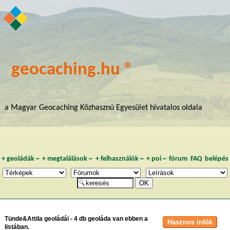
geocaching.hu ®
a Magyar Geocaching Közhasznú Egyesület hivatalos oldala
+
geoládák
~
+
megtalálások
~
+
felhasználók
~
+
poi
~
fórum
FAQ
belépés
Tünde&Attila geoládái - 4 db geoláda van ebben a
listában.