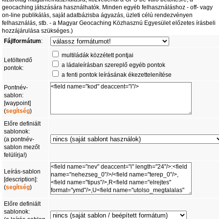
geocaching játszására használhatók. Minden egyéb felhasználáshoz - off- vagy
on-line publikálás, saját adatbázisba ágyazás, üzleti célú rendezvényen
felhasználás, stb. - a Magyar Geocaching Közhasznú Egyesület előzetes írásbeli
hozzájárulása szükséges.)
Fájlformátum
:
multiládák közzétett pontjai
Letöltendő
a ládaleírásban szereplő egyéb pontok
pontok:
a fenti pontok leírásának ékezettelenítése
Pontnév-
sablon:
[waypoint]
(
segítség
)
Előre definiált
sablonok:
(a pontnév-
sablon mezőt
felülírja!)
Leírás-sablon
[description]:
(
segítség
)
Előre definiált
sablonok: