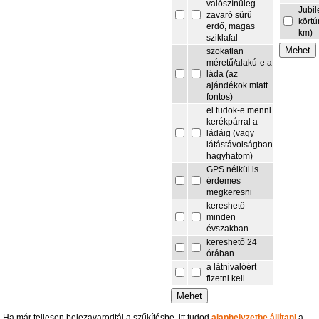
valószínűleg
Jubi
zavaró sűrű
körtú
erdő, magas
km)
sziklafal
szokatlan
méretű/alakú-e a
láda (az
ajándékok miatt
fontos)
el tudok-e menni
kerékpárral a
ládáig (vagy
látástávolságban
hagyhatom)
GPS nélkül is
érdemes
megkeresni
kereshető
minden
évszakban
kereshető 24
órában
a látnivalóért
fizetni kell
Ha már teljesen belezavarodtál a szűkítésbe, itt tudod
alaphelyzetbe állítani
a