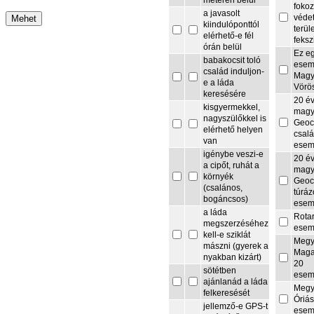
méteren belül
fokoz
a javasolt
védet
kiindulóponttól
terül
elérhető-e fél
feksz
órán belül
Ez e
babakocsit toló
esem
család induljon-
Magy
e a láda
Vörö
keresésére
20 é
kisgyermekkel,
magy
nagyszülőkkel is
Geoc
elérhető helyen
csalá
van
esem
igénybe veszi-e
20 é
a cipőt, ruhát a
magy
környék
Geoc
(csalános,
túrá
bogáncsos)
esem
a láda
Rota
megszerzéséhez
esem
kell-e sziklát
Megy
mászni (gyerek a
Maga
nyakban kizárt)
20
sötétben
esem
ajánlanád a láda
Megy
felkeresését
Óriás
jellemző-e GPS-t
esem