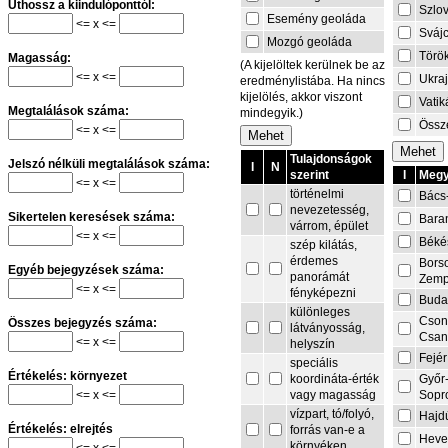
Úthossz a kiindulóponttól:
Szlo
Esemény geoláda
<= x <=
Sváj
Mozgó geoláda
Törö
Magasság:
(A kijelöltek kerülnek be az
<= x <=
Ukra
eredménylistába. Ha nincs
kijelölés, akkor viszont
Vati
Megtalálások száma:
mindegyik.)
Össze
<= x <=
Tulajdonságok
Jelszó nélküli megtalálások száma:
I
N
I
Megy
szerint
<= x <=
történelmi
Bács
nevezetesség,
Sikertelen keresések száma:
Bara
várrom, épület
<= x <=
Béké
szép kilátás,
érdemes
Bors
Egyéb bejegyzések száma:
panorámát
Zemp
<= x <=
fényképezni
Buda
különleges
Cson
Összes bejegyzés száma:
látványosság,
Csa
<= x <=
helyszín
Fejér
speciális
Értékelés: környezet
Győr
koordináta-érték
<= x <=
Sopr
vagy magasság
vízpart, tó/folyó,
Hajd
Értékelés: elrejtés
forrás van-e a
Heve
környéken
<= x <=