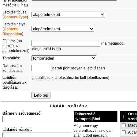
(a leírás-sablon
mezőt felülírja!)
Letöltés típusa
(
Content-Type
)
Letöltés helye
(
Content-
Disposition
)
Fájlnév: (ha
(ha megadod,
nem jó az
kiterjesztést is írj!)
alapértelmezett)
Tömörítés:
Darabszám
darab pont legyen a letöltésben
korlátozása:
Letöltés
[a beállítások tárolásához be kell jelentkezned]
beállításainak
tárolása
:
L á d á k s z ű r é s e
Bármely szövegmező:
Felhasználó
Orsz
I
szempontjából
szeri
Magy
Még nem vagy
Ládanév-részlet:
bejelentkezve, az oldal
Albá
alján tudod megadni