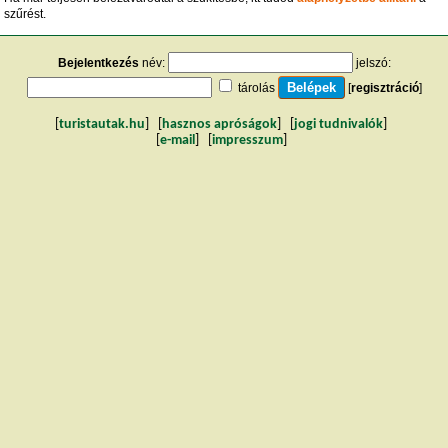
szűrést.
Bejelentkezés
név:
jelszó:
tárolás
[
regisztráció
]
[
turistautak.hu
] [
hasznos apróságok
] [
jogi tudnivalók
]
[
e-mail
] [
impresszum
]