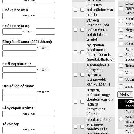
Jász
település
Nagy
belterületén van
Értékelés: web
Szol
a láda
<= x <=
Komá
van-e a
Eszt
közelben (pár
Értékelés: átlag
Nógr
száz méteren
<= x <=
belül) lakott
Pest
terület
Elrejtés dátuma (éééé.hh.nn):
Som
nyugodtan
<= x <=
Szab
ajánlanád-e
Szat
télen, hóban is
Bere
(megtalálható-e)
Első log dátuma:
ajánlanád-e a
Toln
<= x <=
környéket
Vas
nyáron a
Vesz
legnagyobb
kánikulában is
Utolsó log dátuma:
Zala
hegyen,
<= x <=
csúcson, nagy
dombon van-e a
Koll
I
láda (a
szeri
Fényképek száma:
környékhez
Ez a 
<= x <=
képest)
kato
megközelíthető-
terül
Távolság:
e járművel
feksz
néhány száz
<= x <=
Ez a 