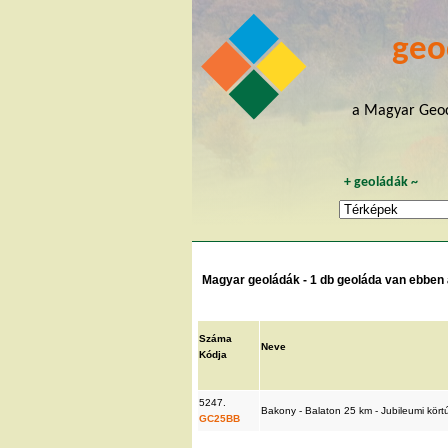
geo
a Magyar Geoc
+
geoládák
~
Magyar geoládák - 1 db geoláda van ebben a
Száma
Neve
Kódja
5247.
Bakony - Balaton 25 km - Jubileumi kört
GC25BB