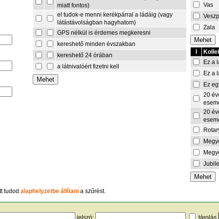
Vas
miatt fontos)
el tudok-e menni kerékpárral a ládáig (vagy
Vesz
látástávolságban hagyhatom)
Zala
GPS nélkül is érdemes megkeresni
kereshető minden évszakban
I
Kolle
kereshető 24 órában
Ez a l
a látnivalóért fizetni kell
Ez a l
Ez eg
20 év
esem
20 év
esem
Rotar
Megye
Megye
Jubil
tt tudod
alaphelyzetbe állítani
a szűrést.
jelszó:
tárolás