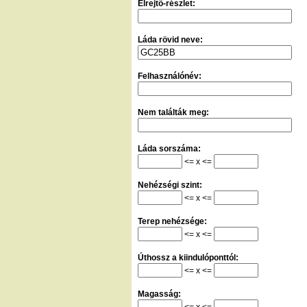
Elrejtő-részlet:
Láda rövid neve:
Felhasználónév:
Nem találták meg:
Láda sorszáma:
<= x <=
Nehézségi szint:
<= x <=
Terep nehézsége:
<= x <=
Úthossz a kiindulóponttól:
<= x <=
Magasság:
<= x <=