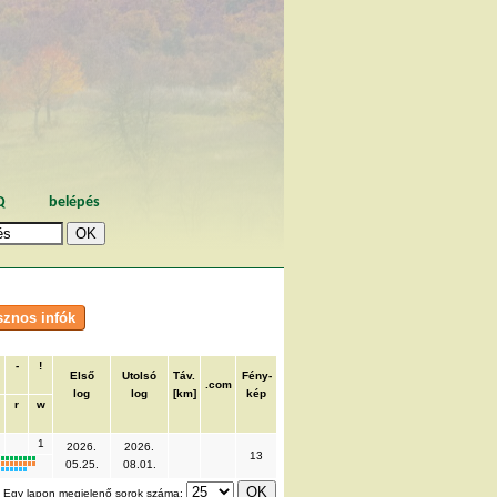
Q
belépés
-
!
Első
Utolsó
Táv.
Fény-
.com
log
log
[km]
kép
r
w
1
2026.
2026.
13
05.25.
08.01.
Egy lapon megjelenő sorok száma: