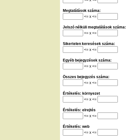
Megtalálások száma:
<= x <=
Jelszó nélküli megtalálások száma:
<= x <=
Sikertelen keresések száma:
<= x <=
Egyéb bejegyzések száma:
<= x <=
Összes bejegyzés száma:
<= x <=
Értékelés: környezet
<= x <=
Értékelés: elrejtés
<= x <=
Értékelés: web
<= x <=