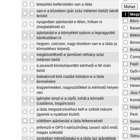
település belterületén van a láda
van-e a közelben (pár száz méteren belül) lakott
I
Megye
terület
Bács-
nyugodtan ajánlanád-e télen, hóban is
(megtalálható-e)
Bara
ajánlanád-e a környéket nyáron a legnagyobb
Béké
kánikulában is
Borso
hegyen, csúcson, nagy dombon van-e a láda (a
környékhez képest)
Buda
megközelíthető-e járművel néhány száz
Cson
méteren belül
Fejér
a javasolt kiindulóponttól elérhető-e fél órán
belül
Győr
babakocsit toló család induljon-e a láda
Hajdú
keresésére
Heve
kisgyermekkel, nagyszülőkkel is elérhető helyen
van
Jász-
igénybe veszi-e a cipőt, ruhát a környék
Komá
(csalános, bogáncsos)
Nógr
a láda megszerzéséhez kell-e sziklát mászni
Pest
(gyerek a nyakban kizárt)
sötétben ajánlanád a láda felkeresését
Somo
jellemző-e GPS-t valószínűleg zavaró sűrű erdő,
Szabo
magas sziklafal
Tolna
szokatlan méretű/alakú-e a láda (az ajándékok