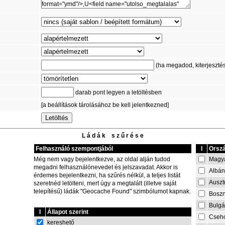
(ha megadod, kiterjesztést 
darab pont legyen a letöltésben
[a beállítások tárolásához be kell jelentkezned]
L á d á k s z ű r é s e
Felhasználó szempontjából
I
Orszá
Magy
Még nem vagy bejelentkezve, az oldal alján tudod
megadni felhasználónevedet és jelszavadat. Akkor is
Albán
érdemes bejelentkezni, ha szűrés nélkül, a teljes listát
Auszt
szeretnéd letölteni, mert úgy a megtalált (illetve saját
telepítésű) ládák "Geocache Found" szimbólumot kapnak.
Boszn
Bulgá
I
Állapot szerint
Cseh
kereshető