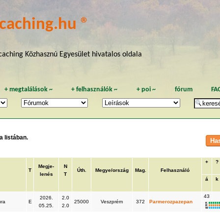
caching.hu ®
aching Közhasznú Egyesület hivatalos oldala
+
megtalálások
~
+
felhasználók
~
+
poi
~
fórum
FA
 listában.
+
?
Megje-
N
T
Úth.
Megye/ország
Mag.
Felhasználó
lenés
T
á
k
43
2026.
2.0
úra
E
25000
Veszprém
372
Parmerozpazepan
K
05.25.
2.0
R
W