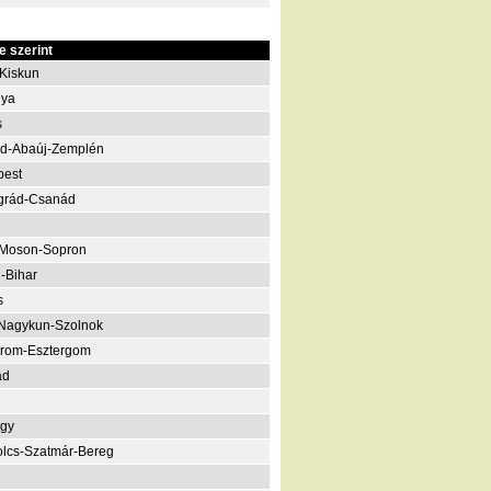
 szerint
Kiskun
nya
s
d-Abaúj-Zemplén
pest
grád-Csanád
-Moson-Sopron
-Bihar
s
Nagykun-Szolnok
rom-Esztergom
ád
gy
lcs-Szatmár-Bereg