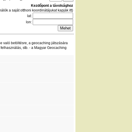
Kezdőpont a távolsághoz
álók a saját otthoni koordinátájukat kapják itt)
lat:
lon:
be való betöltésre, a geocaching játszására
 felhasználás, stb. - a Magyar Geocaching