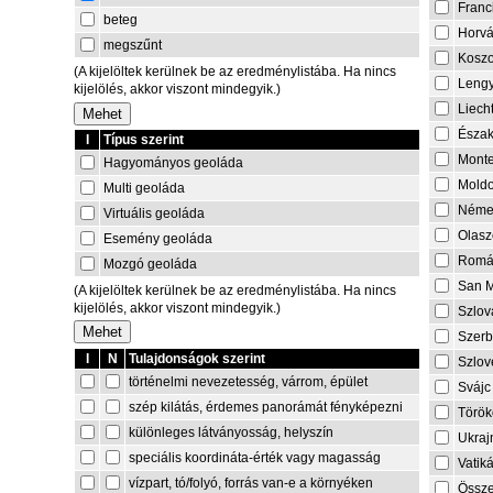
Franc
beteg
Horvá
megszűnt
Kosz
(A kijelöltek kerülnek be az eredménylistába. Ha nincs
Lengy
kijelölés, akkor viszont mindegyik.)
Liech
Észa
I
Típus szerint
Mont
Hagyományos geoláda
Mold
Multi geoláda
Néme
Virtuális geoláda
Olasz
Esemény geoláda
Romá
Mozgó geoláda
San M
(A kijelöltek kerülnek be az eredménylistába. Ha nincs
kijelölés, akkor viszont mindegyik.)
Szlov
Szerb
I
N
Tulajdonságok szerint
Szlov
történelmi nevezetesség, várrom, épület
Svájc
szép kilátás, érdemes panorámát fényképezni
Török
különleges látványosság, helyszín
Ukraj
speciális koordináta-érték vagy magasság
Vatik
vízpart, tó/folyó, forrás van-e a környéken
Össze