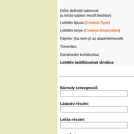
Előre definiált sablonok:
(a leírás-sablon mezőt felülírja!)
Letöltés típusa (
Content-Type
)
Letöltés helye (
Content-Disposition
)
Fájlnév: (ha nem jó az alapértelmezett)
Tömörítés:
Darabszám korlátozása:
Letöltés beállításainak tárolása
:
Bármely szövegmező:
Ládanév-részlet:
Leírás-részlet: