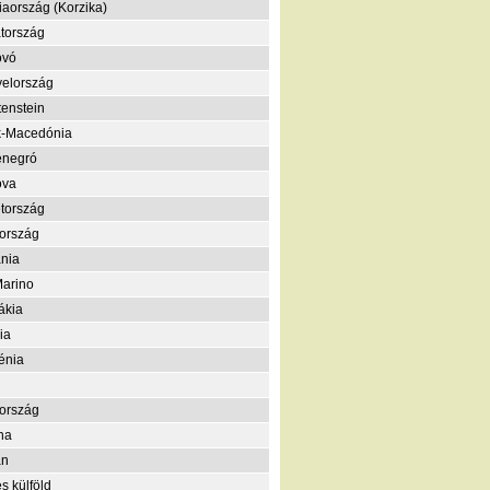
iaország (Korzika)
tország
ovó
elország
tenstein
k-Macedónia
enegró
ova
tország
ország
nia
arino
ákia
ia
énia
ország
na
án
s külföld