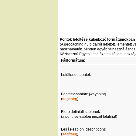
Pontok letöltése különböző formátumokban
(A geocaching.hu oldalról letöltött, lementet
használhatók. Minden egyéb felhasználáshoz - 
Közhasznú Egyesület előzetes írásbeli hozzáj
Fájlformátum
:
Letöltendő pontok:
Pontnév-sablon: [waypoint]
(
segítség
)
Előre definiált sablonok:
(a pontnév-sablon mezőt felülírja!)
Leírás-sablon [description]:
(
segítség
)