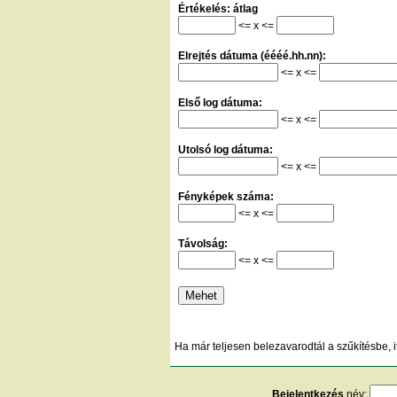
Értékelés: átlag
<= x <=
Elrejtés dátuma (éééé.hh.nn):
<= x <=
Első log dátuma:
<= x <=
Utolsó log dátuma:
<= x <=
Fényképek száma:
<= x <=
Távolság:
<= x <=
Ha már teljesen belezavarodtál a szűkítésbe, i
Bejelentkezés
név: