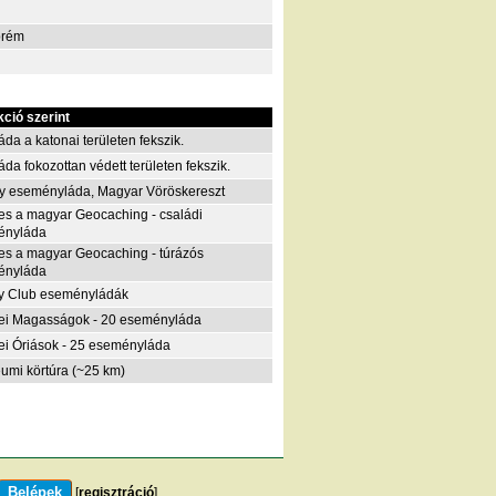
prém
kció szerint
áda a katonai területen fekszik.
áda fokozottan védett területen fekszik.
y eseményláda, Magyar Vöröskereszt
es a magyar Geocaching - családi
ényláda
es a magyar Geocaching - túrázós
ényláda
y Club eseményládák
i Magasságok - 20 eseményláda
i Óriások - 25 eseményláda
eumi körtúra (~25 km)
[
regisztráció
]