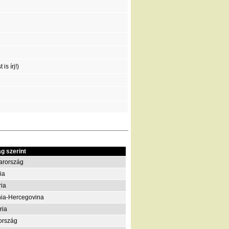
is írj!)
g szerint
arország
ia
ria
ia-Hercegovina
ria
ország