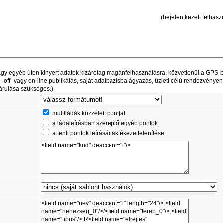
(bejelentkezett felhaszn
t vagy egyéb úton kinyert adatok kizárólag magánfelhasználásra, közvetlenül a GPS-
off- vagy on-line publikálás, saját adatbázisba ágyazás, üzleti célú rendezvényen
árulása szükséges.)
multiládák közzétett pontjai
a ládaleírásban szereplő egyéb pontok
a fenti pontok leírásának ékezettelenítése