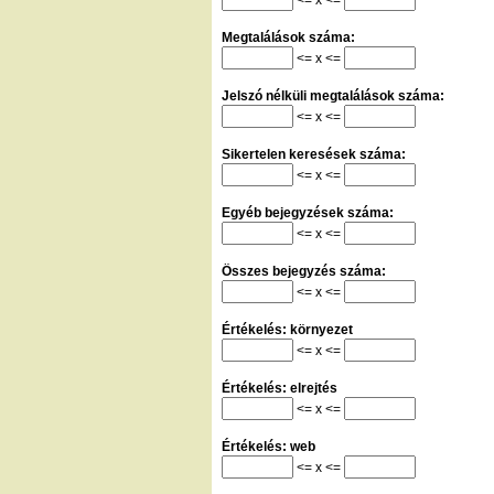
Megtalálások száma:
<= x <=
Jelszó nélküli megtalálások száma:
<= x <=
Sikertelen keresések száma:
<= x <=
Egyéb bejegyzések száma:
<= x <=
Összes bejegyzés száma:
<= x <=
Értékelés: környezet
<= x <=
Értékelés: elrejtés
<= x <=
Értékelés: web
<= x <=