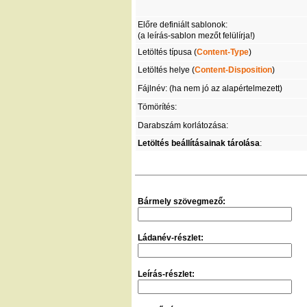
Előre definiált sablonok:
(a leírás-sablon mezőt felülírja!)
Letöltés típusa (
Content-Type
)
Letöltés helye (
Content-Disposition
)
Fájlnév: (ha nem jó az alapértelmezett)
Tömörítés:
Darabszám korlátozása:
Letöltés beállításainak tárolása
:
Bármely szövegmező:
Ládanév-részlet:
Leírás-részlet: