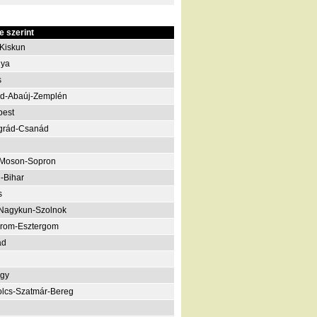
 szerint
Kiskun
nya
s
d-Abaúj-Zemplén
pest
grád-Csanád
-Moson-Sopron
-Bihar
s
Nagykun-Szolnok
rom-Esztergom
ád
gy
lcs-Szatmár-Bereg