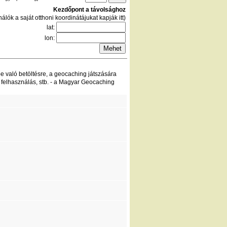
Kezdőpont a távolsághoz
álók a saját otthoni koordinátájukat kapják itt)
lat:
lon:
be való betöltésre, a geocaching játszására
 felhasználás, stb. - a Magyar Geocaching