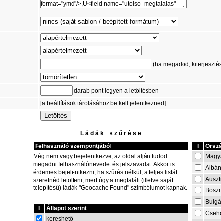
(ha megadod, kiterjesztést 
darab pont legyen a letöltésben
[a beállítások tárolásához be kell jelentkezned]
L á d á k s z ű r é s e
Felhasználó szempontjából
I
Orszá
Magy
Még nem vagy bejelentkezve, az oldal alján tudod
megadni felhasználónevedet és jelszavadat. Akkor is
Albán
érdemes bejelentkezni, ha szűrés nélkül, a teljes listát
Auszt
szeretnéd letölteni, mert úgy a megtalált (illetve saját
telepítésű) ládák "Geocache Found" szimbólumot kapnak.
Boszn
Bulgá
I
Állapot szerint
Cseh
kereshető