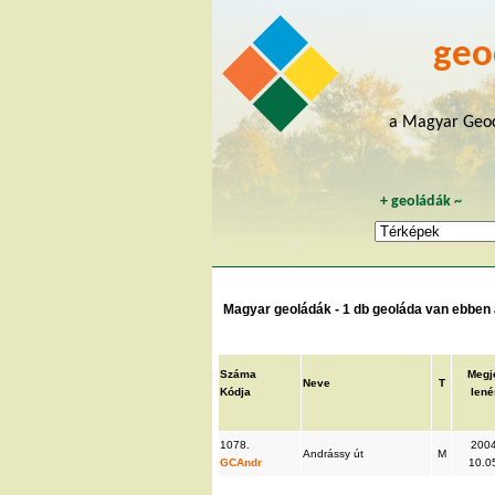
geo
a Magyar Geoc
+
geoládák
~
Magyar geoládák - 1 db geoláda van ebben a
Száma
Megj
Neve
T
Kódja
lené
1078.
2004
Andrássy út
M
GCAndr
10.0