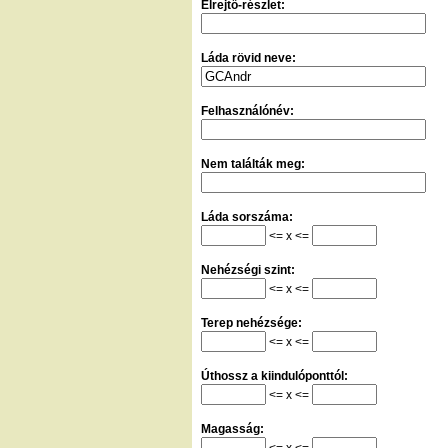
Elrejtő-részlet:
Láda rövid neve:
Felhasználónév:
Nem találták meg:
Láda sorszáma:
<= x <=
Nehézségi szint:
<= x <=
Terep nehézsége:
<= x <=
Úthossz a kiindulóponttól:
<= x <=
Magasság:
<= x <=