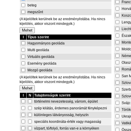
Franc
beteg
Horvá
megszűnt
Kosz
(A kijelöltek kerülnek be az eredménylistába. Ha nincs
Lengy
kijelölés, akkor viszont mindegyik.)
Liech
Észa
I
Típus szerint
Mont
Hagyományos geoláda
Mold
Multi geoláda
Néme
Virtuális geoláda
Olasz
Esemény geoláda
Romá
Mozgó geoláda
San M
(A kijelöltek kerülnek be az eredménylistába. Ha nincs
kijelölés, akkor viszont mindegyik.)
Szlov
Szerb
I
N
Tulajdonságok szerint
Szlov
történelmi nevezetesség, várrom, épület
Svájc
szép kilátás, érdemes panorámát fényképezni
Török
különleges látványosság, helyszín
Ukraj
speciális koordináta-érték vagy magasság
Vatik
vízpart, tó/folyó, forrás van-e a környéken
Össze