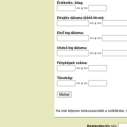
Értékelés: átlag
<= x <=
Elrejtés dátuma (éééé.hh.nn):
<= x <=
Első log dátuma:
<= x <=
Utolsó log dátuma:
<= x <=
Fényképek száma:
<= x <=
Távolság:
<= x <=
Ha már teljesen belezavarodtál a szűkítésbe, i
Bejelentkezés
név: