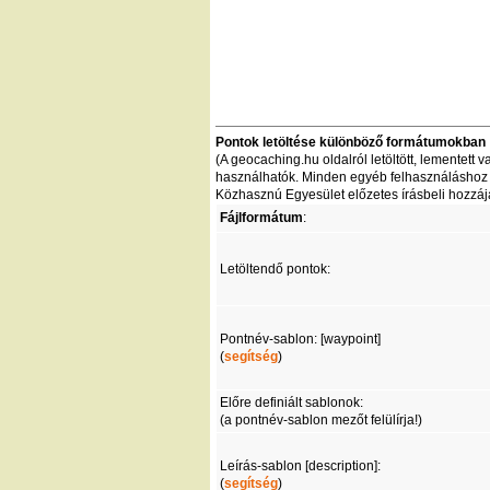
Pontok letöltése különböző formátumokban
(A geocaching.hu oldalról letöltött, lementet
használhatók. Minden egyéb felhasználáshoz - 
Közhasznú Egyesület előzetes írásbeli hozzáj
Fájlformátum
:
Letöltendő pontok:
Pontnév-sablon: [waypoint]
(
segítség
)
Előre definiált sablonok:
(a pontnév-sablon mezőt felülírja!)
Leírás-sablon [description]:
(
segítség
)