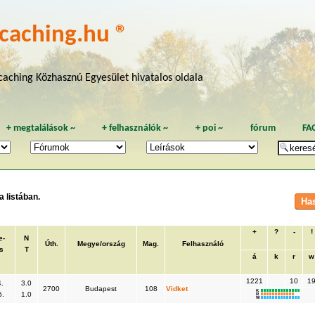
caching.hu ®
aching Közhasznú Egyesület hivatalos oldala
+
megtalálások
~
+
felhasználók
~
+
poi
~
fórum
FA
 listában.
+
?
-
!
e-
N
Úth.
Megye/ország
Mag.
Felhasználó
s
T
á
k
r
w
1221
10
1
.
3.0
2700
Budapest
108
Vidket
K
5.
1.0
R
W