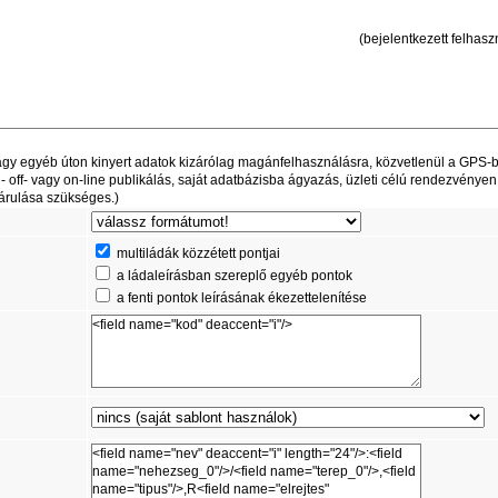
(bejelentkezett felhaszn
t vagy egyéb úton kinyert adatok kizárólag magánfelhasználásra, közvetlenül a GPS-
off- vagy on-line publikálás, saját adatbázisba ágyazás, üzleti célú rendezvényen
árulása szükséges.)
multiládák közzétett pontjai
a ládaleírásban szereplő egyéb pontok
a fenti pontok leírásának ékezettelenítése