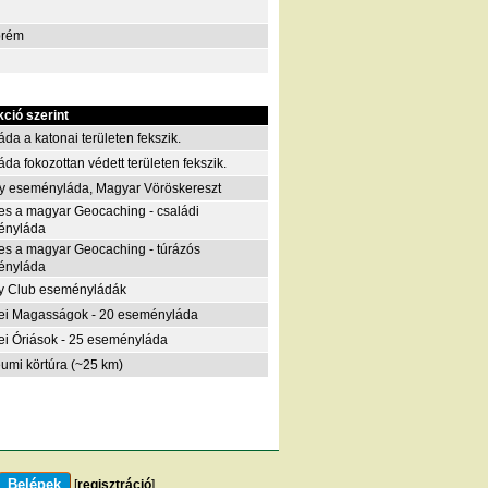
prém
kció szerint
áda a katonai területen fekszik.
áda fokozottan védett területen fekszik.
y eseményláda, Magyar Vöröskereszt
es a magyar Geocaching - családi
ényláda
es a magyar Geocaching - túrázós
ényláda
y Club eseményládák
i Magasságok - 20 eseményláda
i Óriások - 25 eseményláda
eumi körtúra (~25 km)
[
regisztráció
]