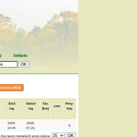
Q
belépés
Első
Utolsó
Táv.
Fény-
.com
log
log
[km]
kép
9
2004.
2026.
8
10.05.
07.26.
Egy lapon megjelenő sorok száma: