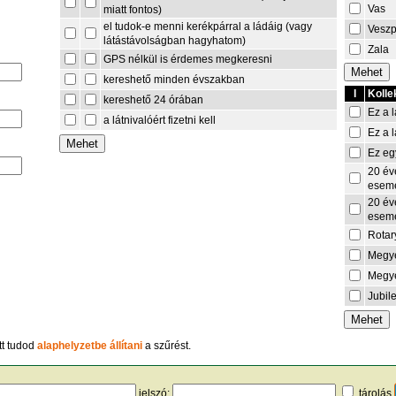
Vas
miatt fontos)
el tudok-e menni kerékpárral a ládáig (vagy
Vesz
látástávolságban hagyhatom)
Zala
GPS nélkül is érdemes megkeresni
kereshető minden évszakban
I
Kolle
kereshető 24 órában
Ez a l
a látnivalóért fizetni kell
Ez a l
Ez eg
20 év
esem
20 év
esem
Rotar
Megye
Megye
Jubil
tt tudod
alaphelyzetbe állítani
a szűrést.
jelszó:
tárolás