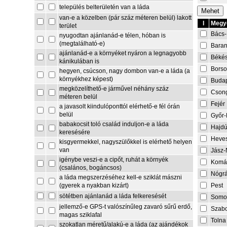
település belterületén van a láda
van-e a közelben (pár száz méteren belül) lakott
I
Megye
terület
Bács-
nyugodtan ajánlanád-e télen, hóban is
(megtalálható-e)
Bara
ajánlanád-e a környéket nyáron a legnagyobb
Béké
kánikulában is
Borso
hegyen, csúcson, nagy dombon van-e a láda (a
környékhez képest)
Buda
megközelíthető-e járművel néhány száz
Cson
méteren belül
Fejér
a javasolt kiindulóponttól elérhető-e fél órán
belül
Győr
babakocsit toló család induljon-e a láda
Hajdú
keresésére
Heve
kisgyermekkel, nagyszülőkkel is elérhető helyen
van
Jász-
igénybe veszi-e a cipőt, ruhát a környék
Komá
(csalános, bogáncsos)
Nógr
a láda megszerzéséhez kell-e sziklát mászni
Pest
(gyerek a nyakban kizárt)
sötétben ajánlanád a láda felkeresését
Somo
jellemző-e GPS-t valószínűleg zavaró sűrű erdő,
Szabo
magas sziklafal
Tolna
szokatlan méretű/alakú-e a láda (az ajándékok