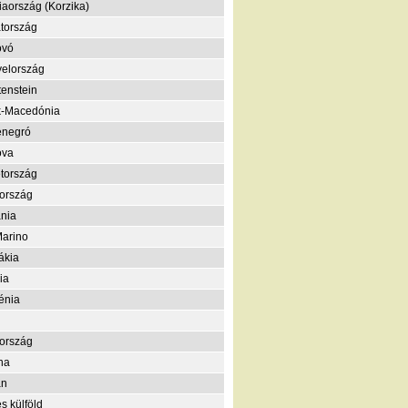
iaország (Korzika)
tország
ovó
elország
tenstein
k-Macedónia
enegró
ova
tország
ország
nia
arino
ákia
ia
énia
ország
na
án
s külföld