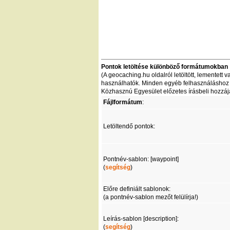
Pontok letöltése különböző formátumokban
(A geocaching.hu oldalról letöltött, lementet
használhatók. Minden egyéb felhasználáshoz - 
Közhasznú Egyesület előzetes írásbeli hozzáj
Fájlformátum
:
Letöltendő pontok:
Pontnév-sablon: [waypoint]
(
segítség
)
Előre definiált sablonok:
(a pontnév-sablon mezőt felülírja!)
Leírás-sablon [description]:
(
segítség
)