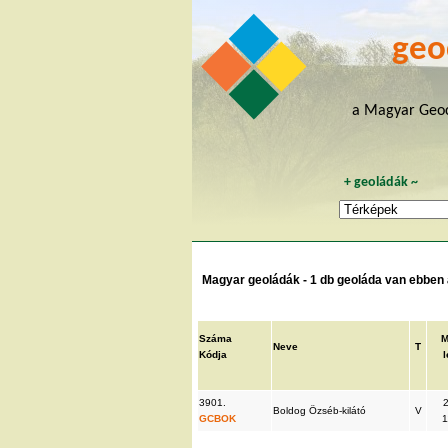
geo
a Magyar Geoc
+
geoládák
~
Magyar geoládák - 1 db geoláda van ebben a
Száma
M
Neve
T
Kódja
3901.
Boldog Özséb-kilátó
V
GCBOK
1