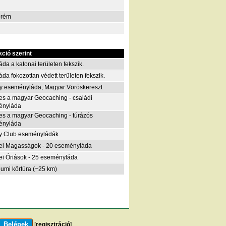
prém
kció szerint
áda a katonai területen fekszik.
áda fokozottan védett területen fekszik.
y eseményláda, Magyar Vöröskereszt
es a magyar Geocaching - családi
ényláda
es a magyar Geocaching - túrázós
ényláda
y Club eseményládák
i Magasságok - 20 eseményláda
i Óriások - 25 eseményláda
eumi körtúra (~25 km)
[
regisztráció
]