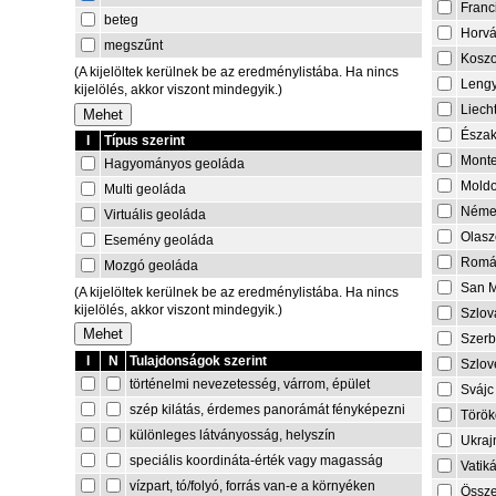
Franc
beteg
Horvá
megszűnt
Kosz
(A kijelöltek kerülnek be az eredménylistába. Ha nincs
Lengy
kijelölés, akkor viszont mindegyik.)
Liech
Észa
I
Típus szerint
Mont
Hagyományos geoláda
Mold
Multi geoláda
Néme
Virtuális geoláda
Olasz
Esemény geoláda
Romá
Mozgó geoláda
San M
(A kijelöltek kerülnek be az eredménylistába. Ha nincs
kijelölés, akkor viszont mindegyik.)
Szlov
Szerb
I
N
Tulajdonságok szerint
Szlov
történelmi nevezetesség, várrom, épület
Svájc
szép kilátás, érdemes panorámát fényképezni
Török
különleges látványosság, helyszín
Ukraj
speciális koordináta-érték vagy magasság
Vatik
vízpart, tó/folyó, forrás van-e a környéken
Össze