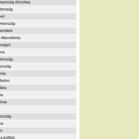
iaország (Korzika)
tország
ovó
elország
tenstein
k-Macedónia
enegró
ova
tország
ország
nia
arino
ákia
ia
énia
ország
na
án
s külföld