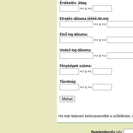
Értékelés: átlag
<= x <=
Elrejtés dátuma (éééé.hh.nn):
<= x <=
Első log dátuma:
<= x <=
Utolsó log dátuma:
<= x <=
Fényképek száma:
<= x <=
Távolság:
<= x <=
Ha már teljesen belezavarodtál a szűkítésbe, i
Bejelentkezés
név: