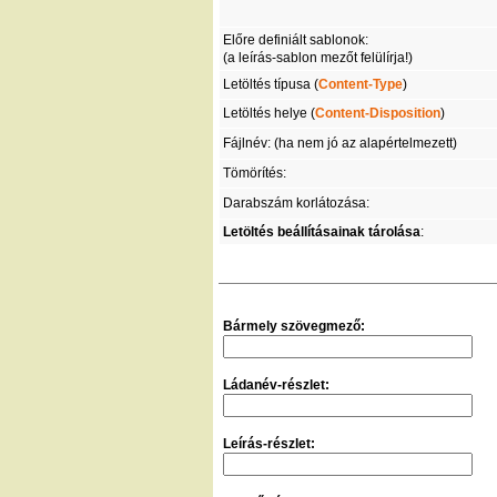
Előre definiált sablonok:
(a leírás-sablon mezőt felülírja!)
Letöltés típusa (
Content-Type
)
Letöltés helye (
Content-Disposition
)
Fájlnév: (ha nem jó az alapértelmezett)
Tömörítés:
Darabszám korlátozása:
Letöltés beállításainak tárolása
:
Bármely szövegmező:
Ládanév-részlet:
Leírás-részlet: