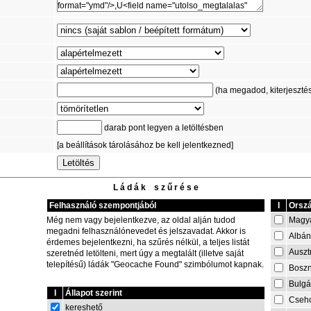
(ha megadod, kiterjesztést 
darab pont legyen a letöltésben
[a beállítások tárolásához be kell jelentkezned]
L á d á k s z ű r é s e
Felhasználó szempontjából
I
Orszá
Magy
Még nem vagy bejelentkezve, az oldal alján tudod
megadni felhasználónevedet és jelszavadat. Akkor is
Albán
érdemes bejelentkezni, ha szűrés nélkül, a teljes listát
Auszt
szeretnéd letölteni, mert úgy a megtalált (illetve saját
telepítésű) ládák "Geocache Found" szimbólumot kapnak.
Boszn
Bulgá
I
Állapot szerint
Cseh
kereshető