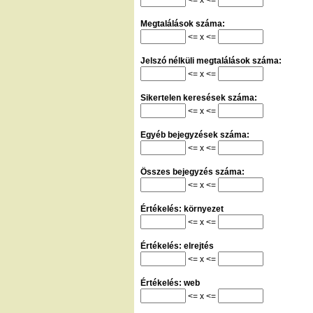
Megtalálások száma:
<= x <=
Jelszó nélküli megtalálások száma:
<= x <=
Sikertelen keresések száma:
<= x <=
Egyéb bejegyzések száma:
<= x <=
Összes bejegyzés száma:
<= x <=
Értékelés: környezet
<= x <=
Értékelés: elrejtés
<= x <=
Értékelés: web
<= x <=