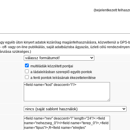
(bejelentkezett felhaszn
t vagy egyéb úton kinyert adatok kizárólag magánfelhasználásra, közvetlenül a GPS-
off- vagy on-line publikálás, saját adatbázisba ágyazás, üzleti célú rendezvényen
árulása szükséges.)
multiládák közzétett pontjai
a ládaleírásban szereplő egyéb pontok
a fenti pontok leírásának ékezettelenítése