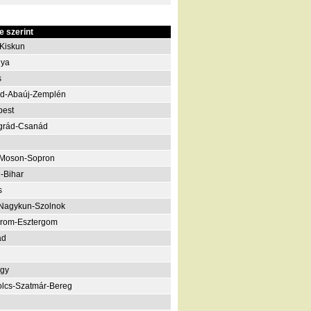
 szerint
Kiskun
nya
s
d-Abaúj-Zemplén
pest
grád-Csanád
-Moson-Sopron
-Bihar
s
Nagykun-Szolnok
rom-Esztergom
ád
gy
lcs-Szatmár-Bereg