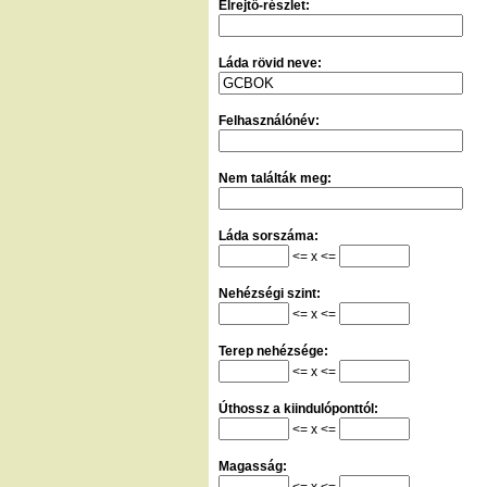
Elrejtő-részlet:
Láda rövid neve:
Felhasználónév:
Nem találták meg:
Láda sorszáma:
<= x <=
Nehézségi szint:
<= x <=
Terep nehézsége:
<= x <=
Úthossz a kiindulóponttól:
<= x <=
Magasság:
<= x <=