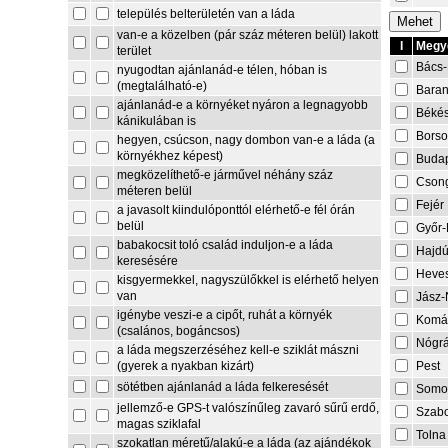
település belterületén van a láda
van-e a közelben (pár száz méteren belül) lakott
I
Megye
terület
Bács-
nyugodtan ajánlanád-e télen, hóban is
(megtalálható-e)
Bara
ajánlanád-e a környéket nyáron a legnagyobb
Béké
kánikulában is
Borso
hegyen, csúcson, nagy dombon van-e a láda (a
környékhez képest)
Buda
megközelíthető-e járművel néhány száz
Cson
méteren belül
Fejér
a javasolt kiindulóponttól elérhető-e fél órán
belül
Győr
babakocsit toló család induljon-e a láda
Hajdú
keresésére
Heve
kisgyermekkel, nagyszülőkkel is elérhető helyen
van
Jász-
igénybe veszi-e a cipőt, ruhát a környék
Komá
(csalános, bogáncsos)
Nógr
a láda megszerzéséhez kell-e sziklát mászni
Pest
(gyerek a nyakban kizárt)
sötétben ajánlanád a láda felkeresését
Somo
jellemző-e GPS-t valószínűleg zavaró sűrű erdő,
Szabo
magas sziklafal
Tolna
szokatlan méretű/alakú-e a láda (az ajándékok