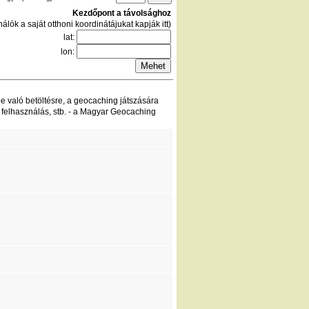
Kezdőpont a távolsághoz
álók a saját otthoni koordinátájukat kapják itt)
lat:
lon:
be való betöltésre, a geocaching játszására
 felhasználás, stb. - a Magyar Geocaching