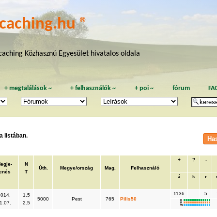
caching.hu ®
aching Közhasznú Egyesület hivatalos oldala
+
megtalálások
~
+
felhasználók
~
+
poi
~
fórum
FA
 listában.
+
?
-
egje-
N
Úth.
Megye/ország
Mag.
Felhasználó
lenés
T
á
k
r
1136
5
2014.
1.5
5000
Pest
765
Pilis50
K
1.07.
2.5
R
W