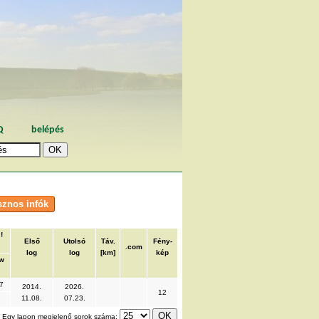
Q
belépés
!
Első
Utolsó
Táv.
Fény-
.com
log
log
[km]
kép
w
7
2014.
2026.
12
11.08.
07.23.
Egy lapon megjelenő sorok száma: