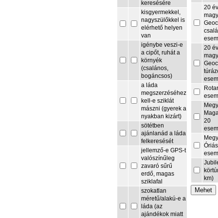
keresésére
20 é
kisgyermekkel,
magy
nagyszülőkkel is
Geoc
elérhető helyen
csalá
van
esem
igénybe veszi-e
20 é
a cipőt, ruhát a
magy
környék
Geoc
(csalános,
túrá
bogáncsos)
esem
a láda
Rota
megszerzéséhez
esem
kell-e sziklát
Megy
mászni (gyerek a
Maga
nyakban kizárt)
20
sötétben
esem
ajánlanád a láda
Megy
felkeresését
Óriás
jellemző-e GPS-t
esem
valószínűleg
Jubi
zavaró sűrű
körtú
erdő, magas
km)
sziklafal
szokatlan
méretű/alakú-e a
láda (az
ajándékok miatt