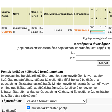
+
?
-
!
Száma
Megje-
N
El
Neve
T
Úth.
Megye/ország
Mag.
Felhasználó
Kódja
lenés
T
l
á
k
r
w
365
1
3
2401.
Búzásvölgyi-
2009.
2.0
20
H
Heves
190
matrixmusic
K
GCBVTO
tó
04.13.
2.0
04.
R
W
Egy lapon megjelenő so
Kezdőpont a távolsághoz
(bejelentkezett felhasználók a saját otthoni koordinátájukat kapják itt)
lat:
lon:
Pontok letöltése különböző formátumokban
(A geocaching.hu oldalról letöltött, lementett vagy egyéb úton kinyert adatok
kizárólag magánfelhasználásra, közvetlenül a GPS-be való betöltésre, a
geocaching játszására használhatók. Minden egyéb felhasználáshoz - off- vagy
on-line publikálás, saját adatbázisba ágyazás, üzleti célú rendezvényen
felhasználás, stb. - a Magyar Geocaching Közhasznú Egyesület előzetes írásbeli
hozzájárulása szükséges.)
Fájlformátum
:
multiládák közzétett pontjai
Letöltendő