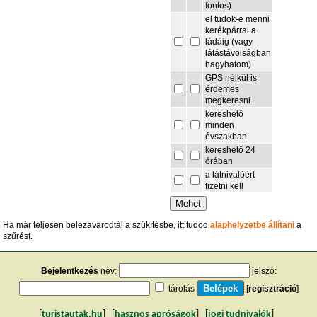
fontos)
el tudok-e menni
kerékpárral a
ládáig (vagy
látástávolságban
hagyhatom)
GPS nélkül is
érdemes
megkeresni
kereshető
minden
évszakban
kereshető 24
órában
a látnivalóért
fizetni kell
Ha már teljesen belezavarodtál a szűkítésbe, itt tudod
alaphelyzetbe állítani
a
szűrést.
Bejelentkezés
név:
jelszó:
tárolás
[
regisztráció
]
[
turistautak.hu
] [
hasznos apróságok
] [
jogi tudnivalók
]