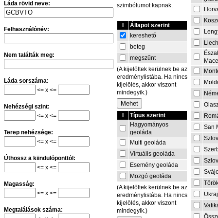
Láda rövid neve:
szimbólumot kapnak.
Horv
Kosz
I
Állapot szerint
Felhasználónév:
Leng
kereshető
Liech
beteg
Észa
Nem találták meg:
megszűnt
Mace
(A kijelöltek kerülnek be az
Mont
eredménylistába. Ha nincs
Láda sorszáma:
Mold
kijelölés, akkor viszont
<= x <=
mindegyik.)
Néme
Olas
Nehézségi szint:
I
Típus szerint
<= x <=
Rom
Hagyományos
San 
geoláda
Terep nehézsége:
Szlo
<= x <=
Multi geoláda
Szer
Virtuális geoláda
Úthossz a kiindulóponttól:
Szlo
Esemény geoláda
<= x <=
Sváj
Mozgó geoláda
Törö
Magasság:
(A kijelöltek kerülnek be az
<= x <=
Ukra
eredménylistába. Ha nincs
kijelölés, akkor viszont
Vati
Megtalálások száma:
mindegyik.)
Össze