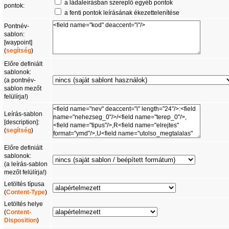
a ládaleírásban szereplő egyéb pontok
pontok:
a fenti pontok leírásának ékezettelenítése
Pontnév-
sablon:
[waypoint]
(
segítség
)
Előre definiált
sablonok:
(a pontnév-
sablon mezőt
felülírja!)
Leírás-sablon
[description]:
(
segítség
)
Előre definiált
sablonok:
(a leírás-sablon
mezőt felülírja!)
Letöltés típusa
(
Content-Type
)
Letöltés helye
(
Content-
Disposition
)