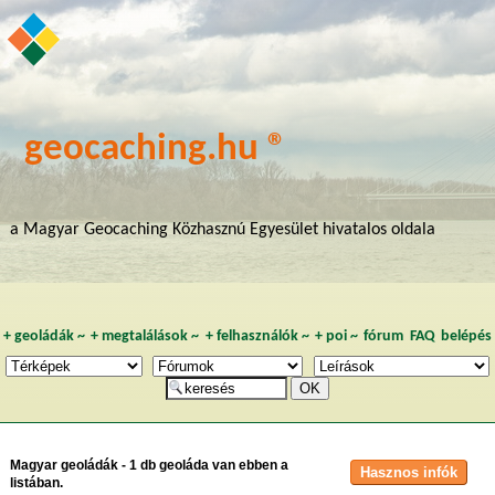
geocaching.hu ®
a Magyar Geocaching Közhasznú Egyesület hivatalos oldala
+
geoládák
~
+
megtalálások
~
+
felhasználók
~
+
poi
~
fórum
FAQ
belépés
Magyar geoládák - 1 db geoláda van ebben a
listában.