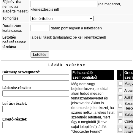
Fájlnév: (ha
(ha megadod,
nem jó az
kiterjesztést is írj!)
alapértelmezett)
Tömörítés:
Darabszám
darab pont legyen a letöltésben
korlátozása:
Letöltés
[a beállítások tárolásához be kell jelentkezned]
beállításainak
tárolása
:
L á d á k s z ű r é s e
Bármely szövegmező:
Felhasználó
Orsz
I
szempontjából
szeri
Magy
Még nem vagy
Ládanév-részlet:
bejelentkezve, az oldal
Albá
alján tudod megadni
Auszt
felhasználónevedet és
jelszavadat. Akkor is
Leírás-részlet:
Bosz
érdemes bejelentkezni, ha
Herc
szűrés nélkül, a teljes listát
Bulg
szeretnéd letölteni, mert
Elrejtő-részlet:
Cseh
úgy a megtalált (illetve
saját telepítésű) ládák
Fran
"Geocache Found"
(Korz