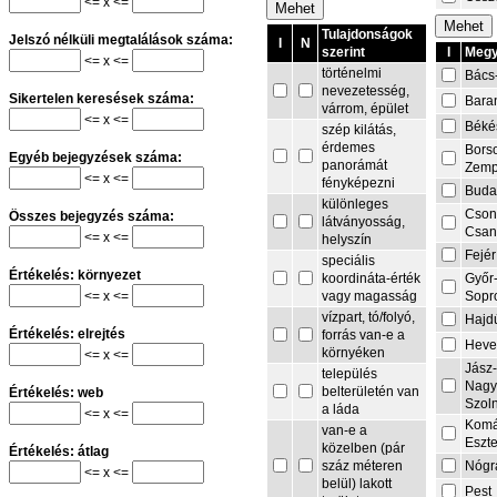
<= x <=
Tulajdonságok
Jelszó nélküli megtalálások száma:
I
N
I
Megy
szerint
<= x <=
történelmi
Bács
nevezetesség,
Sikertelen keresések száma:
Bara
várrom, épület
<= x <=
Béké
szép kilátás,
érdemes
Bors
Egyéb bejegyzések száma:
panorámát
Zemp
<= x <=
fényképezni
Buda
különleges
Cson
Összes bejegyzés száma:
látványosság,
Csa
<= x <=
helyszín
Fejér
speciális
Értékelés: környezet
Győr
koordináta-érték
<= x <=
Sopr
vagy magasság
vízpart, tó/folyó,
Hajd
Értékelés: elrejtés
forrás van-e a
Heve
környéken
<= x <=
Jász
település
Nagy
belterületén van
Értékelés: web
Szol
a láda
<= x <=
Komá
van-e a
Eszt
közelben (pár
Értékelés: átlag
Nógr
száz méteren
<= x <=
belül) lakott
Pest