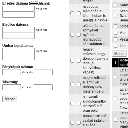
terület
Elrejtés dátuma (éééé.hh.nn):
Som
nyugodtan
<= x <=
Szab
ajánlanád-e
Szat
télen, hóban is
Bere
(megtalálható-e)
Első log dátuma:
ajánlanád-e a
Toln
<= x <=
környéket
Vas
nyáron a
Vesz
legnagyobb
kánikulában is
Utolsó log dátuma:
Zala
hegyen,
<= x <=
csúcson, nagy
dombon van-e a
Koll
I
láda (a
szeri
Fényképek száma:
környékhez
Ez a 
<= x <=
képest)
kato
megközelíthető-
terül
Távolság:
e járművel
feksz
néhány száz
<= x <=
Ez a 
méteren belül
fokoz
a javasolt
védet
kiindulóponttól
terül
elérhető-e fél
feksz
órán belül
Ez e
babakocsit toló
esem
család induljon-
Magy
e a láda
Vörö