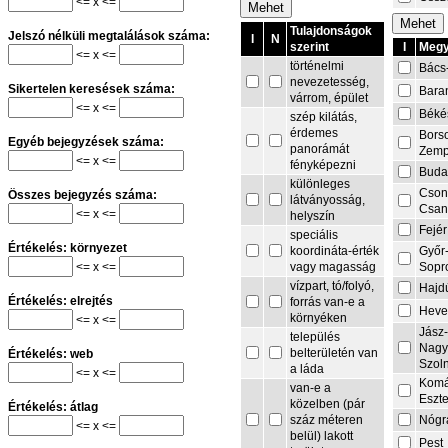
<= x <=
Tulajdonságok
Jelszó nélküli megtalálások száma:
I
N
I
Megy
szerint
<= x <=
történelmi
Bács
nevezetesség,
Sikertelen keresések száma:
Bara
várrom, épület
<= x <=
Béké
szép kilátás,
érdemes
Bors
Egyéb bejegyzések száma:
panorámát
Zemp
<= x <=
fényképezni
Buda
különleges
Cson
Összes bejegyzés száma:
látványosság,
Csa
<= x <=
helyszín
Fejér
speciális
Értékelés: környezet
Győr
koordináta-érték
<= x <=
Sopr
vagy magasság
vízpart, tó/folyó,
Hajd
Értékelés: elrejtés
forrás van-e a
Heve
környéken
<= x <=
Jász
település
Nagy
belterületén van
Értékelés: web
Szol
a láda
<= x <=
Komá
van-e a
Eszt
közelben (pár
Értékelés: átlag
Nógr
száz méteren
<= x <=
belül) lakott
Pest