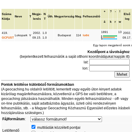
+
?
-
!
Száma
Megje-
N
Első
Neve
T
Úth.
Megye/ország
Mag.
Felhasználó
Kódja
lenés
T
log
á
k
r
w
1891
13
419.
2002.
1.0
2002.
Lokopark
V
Budapest
114
lotht
K
GCFUST
09.15.
1.0
09.17.
R
W
Egy lapon megjelenő sorok
Kezdőpont a távolsághoz
(bejelentkezett felhasználók a saját otthoni koordinátájukat kapják itt)
lat:
lon:
Pontok letöltése különböző formátumokban
(A geocaching.hu oldalról letöltött, lementett vagy egyéb úton kinyert adatok
kizárólag magánfelhasználásra, közvetlenül a GPS-be való betöltésre, a
geocaching játszására használhatók. Minden egyéb felhasználáshoz - off- vagy
on-line publikálás, saját adatbázisba ágyazás, üzleti célú rendezvényen
felhasználás, stb. - a Magyar Geocaching Közhasznú Egyesület előzetes írásbeli
hozzájárulása szükséges.)
Fájlformátum
:
multiládák közzétett pontjai
Letöltendő