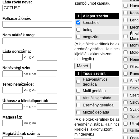
Láda rövid neve:
szimbólumot kapnak.
Horv
Kosz
I
Állapot szerint
Felhasználónév:
Leng
kereshető
Liech
beteg
Észa
Nem találták meg:
megszűnt
Mace
(A kijelöltek kerülnek be az
Mont
eredménylistába. Ha nincs
Láda sorszáma:
Mold
kijelölés, akkor viszont
<= x <=
mindegyik.)
Néme
Olas
Nehézségi szint:
I
Típus szerint
<= x <=
Rom
Hagyományos
San 
geoláda
Terep nehézsége:
Szlo
<= x <=
Multi geoláda
Szer
Virtuális geoláda
Úthossz a kiindulóponttól:
Szlo
Esemény geoláda
<= x <=
Sváj
Mozgó geoláda
Törö
Magasság:
(A kijelöltek kerülnek be az
<= x <=
Ukra
eredménylistába. Ha nincs
kijelölés, akkor viszont
Vati
Megtalálások száma:
mindegyik.)
Össze