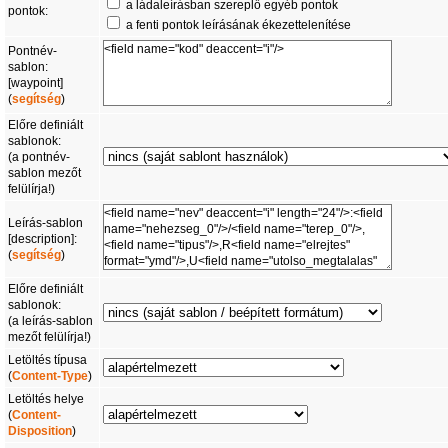
a ládaleírásban szereplő egyéb pontok
pontok:
a fenti pontok leírásának ékezettelenítése
Pontnév-
sablon:
[waypoint]
(
segítség
)
Előre definiált
sablonok:
(a pontnév-
sablon mezőt
felülírja!)
Leírás-sablon
[description]:
(
segítség
)
Előre definiált
sablonok:
(a leírás-sablon
mezőt felülírja!)
Letöltés típusa
(
Content-Type
)
Letöltés helye
(
Content-
Disposition
)