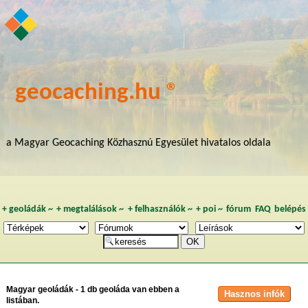
geocaching.hu ®
a Magyar Geocaching Közhasznú Egyesület hivatalos oldala
+
geoládák
~
+
megtalálások
~
+
felhasználók
~
+
poi
~
fórum
FAQ
belépés
Magyar geoládák - 1 db geoláda van ebben a
listában.