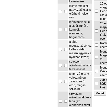
keresésére
20 é
kisgyermekkel,
magy
nagyszülőkkel is
Geoc
elérhető helyen
csalá
van
esem
igénybe veszi-e
20 é
a cipőt, ruhát a
magy
környék
Geoc
(csalános,
túrá
bogáncsos)
esem
a láda
Rota
megszerzéséhez
esem
kell-e sziklát
Megy
mászni (gyerek a
Maga
nyakban kizárt)
20
sötétben
esem
ajánlanád a láda
Megy
felkeresését
Óriás
jellemző-e GPS-t
esem
valószínűleg
Jubi
zavaró sűrű
körtú
erdő, magas
km)
sziklafal
szokatlan
méretű/alakú-e a
láda (az
ajándékok miatt