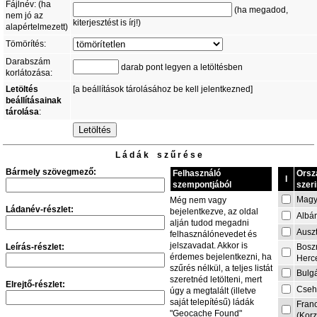
Fájlnév: (ha
(ha megadod,
nem jó az
kiterjesztést is írj!)
alapértelmezett)
Tömörítés:
Darabszám
darab pont legyen a letöltésben
korlátozása:
Letöltés
[a beállítások tárolásához be kell jelentkezned]
beállításainak
tárolása
:
L á d á k s z ű r é s e
Bármely szövegmező:
Felhasználó
Orsz
I
szempontjából
szeri
Magy
Még nem vagy
Ládanév-részlet:
bejelentkezve, az oldal
Albá
alján tudod megadni
Auszt
felhasználónevedet és
jelszavadat. Akkor is
Leírás-részlet:
Bosz
érdemes bejelentkezni, ha
Herc
szűrés nélkül, a teljes listát
Bulg
szeretnéd letölteni, mert
Elrejtő-részlet:
Cseh
úgy a megtalált (illetve
saját telepítésű) ládák
Fran
"Geocache Found"
(Korz