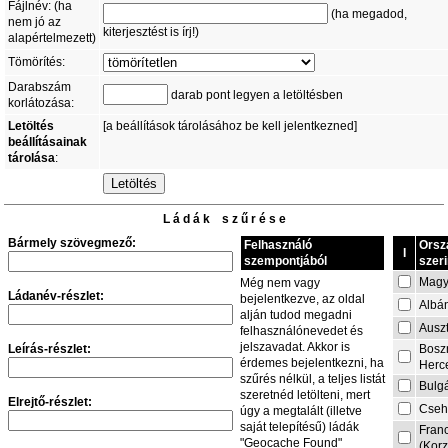
Fájlnév: (ha
(ha megadod,
nem jó az
kiterjesztést is írj!)
alapértelmezett)
Tömörítés:
Darabszám
darab pont legyen a letöltésben
korlátozása:
Letöltés
[a beállítások tárolásához be kell jelentkezned]
beállításainak
tárolása
:
L á d á k s z ű r é s e
Bármely szövegmező:
Felhasználó
Orsz
I
szempontjából
szeri
Magy
Még nem vagy
Ládanév-részlet:
bejelentkezve, az oldal
Albá
alján tudod megadni
Auszt
felhasználónevedet és
jelszavadat. Akkor is
Leírás-részlet:
Bosz
érdemes bejelentkezni, ha
Herc
szűrés nélkül, a teljes listát
Bulg
szeretnéd letölteni, mert
Elrejtő-részlet:
Cseh
úgy a megtalált (illetve
saját telepítésű) ládák
Fran
"Geocache Found"
(Korz