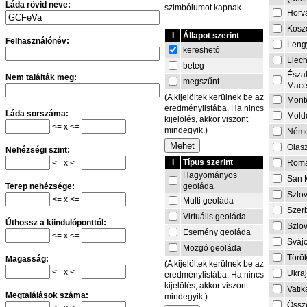
Láda rövid neve:
szimbólumot kapnak.
Horv
Kosz
I
Állapot szerint
Felhasználónév:
Leng
kereshető
Liech
beteg
Észa
Nem találták meg:
megszűnt
Mace
(A kijelöltek kerülnek be az
Mont
eredménylistába. Ha nincs
Láda sorszáma:
Mold
kijelölés, akkor viszont
<= x <=
mindegyik.)
Néme
Olas
Nehézségi szint:
I
Típus szerint
<= x <=
Rom
Hagyományos
San 
geoláda
Terep nehézsége:
Szlo
<= x <=
Multi geoláda
Szer
Virtuális geoláda
Úthossz a kiindulóponttól:
Szlo
Esemény geoláda
<= x <=
Sváj
Mozgó geoláda
Törö
Magasság:
(A kijelöltek kerülnek be az
<= x <=
Ukra
eredménylistába. Ha nincs
kijelölés, akkor viszont
Vati
Megtalálások száma:
mindegyik.)
Össze