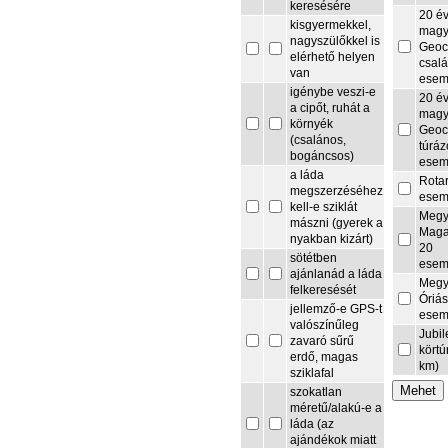
keresésére
20 é
kisgyermekkel,
magy
nagyszülőkkel is
Geoc
elérhető helyen
csalá
van
esem
igénybe veszi-e
20 é
a cipőt, ruhát a
magy
környék
Geoc
(csalános,
túrá
bogáncsos)
esem
a láda
Rota
megszerzéséhez
esem
kell-e sziklát
Megy
mászni (gyerek a
Maga
nyakban kizárt)
20
sötétben
esem
ajánlanád a láda
Megy
felkeresését
Óriás
jellemző-e GPS-t
esem
valószínűleg
Jubi
zavaró sűrű
körtú
erdő, magas
km)
sziklafal
szokatlan
méretű/alakú-e a
láda (az
ajándékok miatt