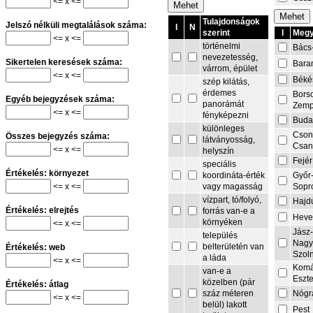
<= x <=
Tulajdonságok
Jelszó nélküli megtalálások száma:
I
N
I
Megy
szerint
<= x <=
történelmi
Bács
nevezetesség,
Sikertelen keresések száma:
Bara
várrom, épület
<= x <=
Béké
szép kilátás,
érdemes
Bors
Egyéb bejegyzések száma:
panorámát
Zemp
<= x <=
fényképezni
Buda
különleges
Cson
Összes bejegyzés száma:
látványosság,
Csa
<= x <=
helyszín
Fejér
speciális
Értékelés: környezet
Győr
koordináta-érték
<= x <=
Sopr
vagy magasság
vízpart, tó/folyó,
Hajd
Értékelés: elrejtés
forrás van-e a
Heve
környéken
<= x <=
Jász
település
Nagy
belterületén van
Értékelés: web
Szol
a láda
<= x <=
Komá
van-e a
Eszt
közelben (pár
Értékelés: átlag
Nógr
száz méteren
<= x <=
belül) lakott
Pest