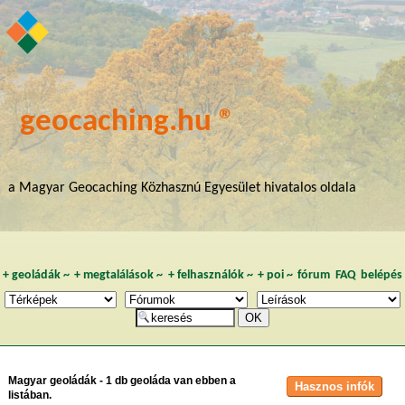
geocaching.hu ®
a Magyar Geocaching Közhasznú Egyesület hivatalos oldala
+
geoládák
~
+
megtalálások
~
+
felhasználók
~
+
poi
~
fórum
FAQ
belépés
Magyar geoládák - 1 db geoláda van ebben a
listában.