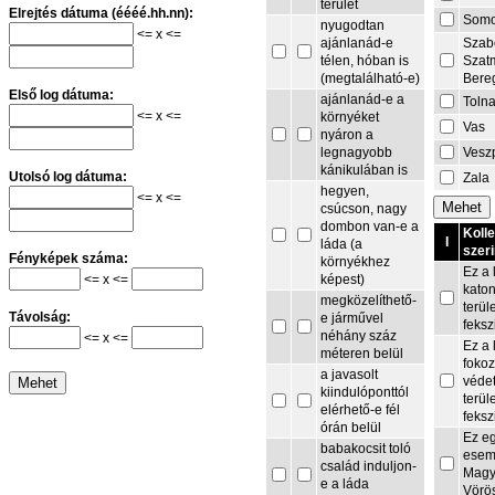
terület
Elrejtés dátuma (éééé.hh.nn):
Som
nyugodtan
<= x <=
Szab
ajánlanád-e
Szat
télen, hóban is
Bere
(megtalálható-e)
Első log dátuma:
ajánlanád-e a
Toln
<= x <=
környéket
Vas
nyáron a
Vesz
legnagyobb
kánikulában is
Utolsó log dátuma:
Zala
hegyen,
<= x <=
csúcson, nagy
dombon van-e a
Koll
I
láda (a
szeri
Fényképek száma:
környékhez
Ez a 
<= x <=
képest)
kato
megközelíthető-
terül
Távolság:
e járművel
feksz
néhány száz
<= x <=
Ez a 
méteren belül
fokoz
a javasolt
védet
kiindulóponttól
terül
elérhető-e fél
feksz
órán belül
Ez e
babakocsit toló
esem
család induljon-
Magy
e a láda
Vörö