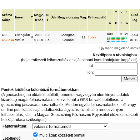
+
?
-
!
Száma
Megje-
N
Első
Neve
T
Úth.
Megye/ország
Mag.
Felhasználó
Kódja
lenés
T
log
á
k
r
w
609
6
21
488.
Csongrádi
2003.
1.0
Csongrád-
2003.
M
92
Jutka
K
GCFeVa
Virtúra
01.18.
1.5
Csanád
01.19.
R
W
Egy lapon megjelenő sorok
Kezdőpont a távolsághoz
(bejelentkezett felhasználók a saját otthoni koordinátájukat kapják itt)
lat:
lon:
Pontok letöltése különböző formátumokban
(A geocaching.hu oldalról letöltött, lementett vagy egyéb úton kinyert adatok
kizárólag magánfelhasználásra, közvetlenül a GPS-be való betöltésre, a
geocaching játszására használhatók. Minden egyéb felhasználáshoz - off- vagy
on-line publikálás, saját adatbázisba ágyazás, üzleti célú rendezvényen
felhasználás, stb. - a Magyar Geocaching Közhasznú Egyesület előzetes írásbeli
hozzájárulása szükséges.)
Fájlformátum
:
multiládák közzétett pontjai
Letöltendő