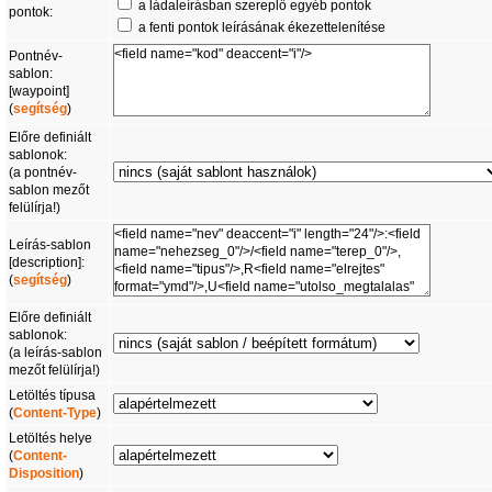
a ládaleírásban szereplő egyéb pontok
pontok:
a fenti pontok leírásának ékezettelenítése
Pontnév-
sablon:
[waypoint]
(
segítség
)
Előre definiált
sablonok:
(a pontnév-
sablon mezőt
felülírja!)
Leírás-sablon
[description]:
(
segítség
)
Előre definiált
sablonok:
(a leírás-sablon
mezőt felülírja!)
Letöltés típusa
(
Content-Type
)
Letöltés helye
(
Content-
Disposition
)