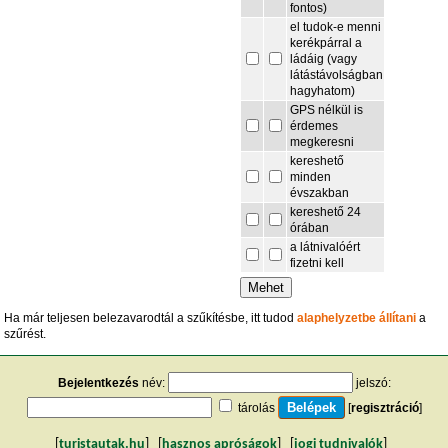
fontos)
el tudok-e menni
kerékpárral a
ládáig (vagy
látástávolságban
hagyhatom)
GPS nélkül is
érdemes
megkeresni
kereshető
minden
évszakban
kereshető 24
órában
a látnivalóért
fizetni kell
Ha már teljesen belezavarodtál a szűkítésbe, itt tudod
alaphelyzetbe állítani
a
szűrést.
Bejelentkezés
név:
jelszó:
tárolás
[
regisztráció
]
[
turistautak.hu
] [
hasznos apróságok
] [
jogi tudnivalók
]