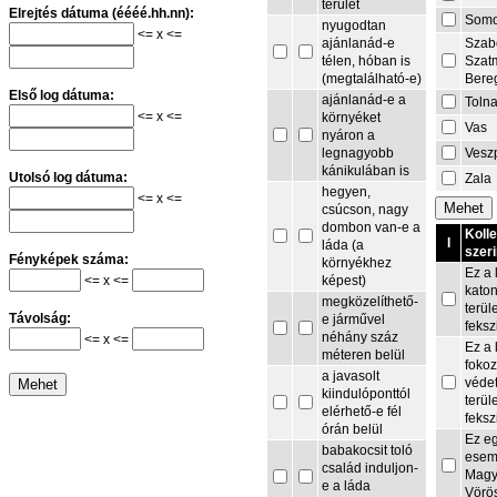
terület
Elrejtés dátuma (éééé.hh.nn):
Som
nyugodtan
<= x <=
Szab
ajánlanád-e
Szat
télen, hóban is
Bere
(megtalálható-e)
Első log dátuma:
ajánlanád-e a
Toln
<= x <=
környéket
Vas
nyáron a
Vesz
legnagyobb
kánikulában is
Utolsó log dátuma:
Zala
hegyen,
<= x <=
csúcson, nagy
dombon van-e a
Koll
I
láda (a
szeri
Fényképek száma:
környékhez
Ez a 
<= x <=
képest)
kato
megközelíthető-
terül
Távolság:
e járművel
feksz
néhány száz
<= x <=
Ez a 
méteren belül
fokoz
a javasolt
védet
kiindulóponttól
terül
elérhető-e fél
feksz
órán belül
Ez e
babakocsit toló
esem
család induljon-
Magy
e a láda
Vörö