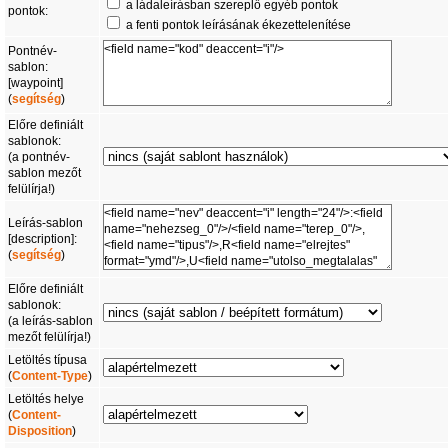
a ládaleírásban szereplő egyéb pontok
pontok:
a fenti pontok leírásának ékezettelenítése
Pontnév-
sablon:
[waypoint]
(
segítség
)
Előre definiált
sablonok:
(a pontnév-
sablon mezőt
felülírja!)
Leírás-sablon
[description]:
(
segítség
)
Előre definiált
sablonok:
(a leírás-sablon
mezőt felülírja!)
Letöltés típusa
(
Content-Type
)
Letöltés helye
(
Content-
Disposition
)