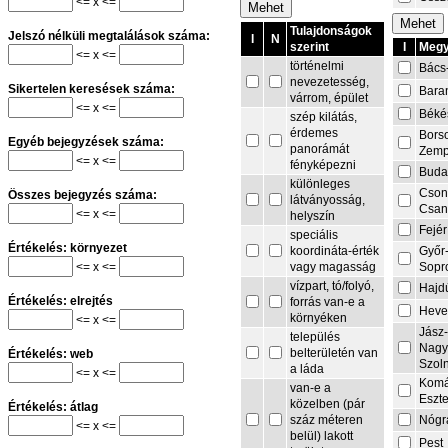
<= x <=
Tulajdonságok
Jelszó nélküli megtalálások száma:
I
N
I
Megy
szerint
<= x <=
történelmi
Bács
nevezetesség,
Sikertelen keresések száma:
Bara
várrom, épület
<= x <=
Béké
szép kilátás,
érdemes
Bors
Egyéb bejegyzések száma:
panorámát
Zemp
<= x <=
fényképezni
Buda
különleges
Cson
Összes bejegyzés száma:
látványosság,
Csa
<= x <=
helyszín
Fejér
speciális
Értékelés: környezet
Győr
koordináta-érték
<= x <=
Sopr
vagy magasság
vízpart, tó/folyó,
Hajd
Értékelés: elrejtés
forrás van-e a
Heve
környéken
<= x <=
Jász
település
Nagy
belterületén van
Értékelés: web
Szol
a láda
<= x <=
Komá
van-e a
Eszt
közelben (pár
Értékelés: átlag
Nógr
száz méteren
<= x <=
belül) lakott
Pest