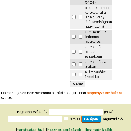
fontos)
el tudok-e menni
kerékpárral a
ládáig (vagy
látástávolságban
hagyhatom)
GPS nélkül is
érdemes
megkeresni
kereshető
minden
évszakban
kereshető 24
órában
a látnivalóért
fizetni kell
Ha már teljesen belezavarodtál a szűkítésbe, itt tudod
alaphelyzetbe állítani
a
szűrést.
Bejelentkezés
név:
jelszó:
tárolás
[
regisztráció
]
[
turistautak.hu
] [
hasznos apróságok
] [
jogi tudnivalók
]