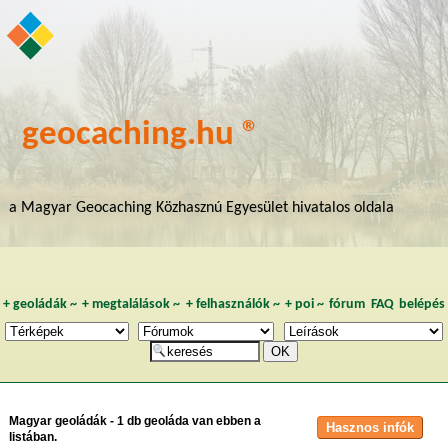
geocaching.hu ®
a Magyar Geocaching Közhasznú Egyesület hivatalos oldala
+
geoládák
~
+
megtalálások
~
+
felhasználók
~
+
poi
~
fórum
FAQ
belépés
Magyar geoládák - 1 db geoláda van ebben a
listában.