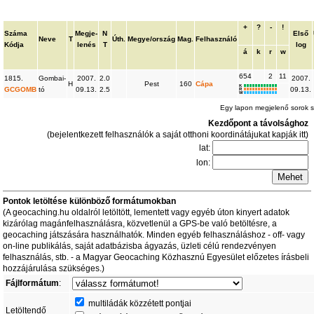
+
?
-
!
Száma
Megje-
N
Első
Neve
T
Úth.
Megye/ország
Mag.
Felhasználó
Kódja
lenés
T
log
á
k
r
w
654
2
11
1815.
Gombai-
2007.
2.0
2007.
H
Pest
160
Cápa
K
GCGOMB
tó
09.13.
2.5
09.13.
R
W
Egy lapon megjelenő sorok
Kezdőpont a távolsághoz
(bejelentkezett felhasználók a saját otthoni koordinátájukat kapják itt)
lat:
lon:
Pontok letöltése különböző formátumokban
(A geocaching.hu oldalról letöltött, lementett vagy egyéb úton kinyert adatok
kizárólag magánfelhasználásra, közvetlenül a GPS-be való betöltésre, a
geocaching játszására használhatók. Minden egyéb felhasználáshoz - off- vagy
on-line publikálás, saját adatbázisba ágyazás, üzleti célú rendezvényen
felhasználás, stb. - a Magyar Geocaching Közhasznú Egyesület előzetes írásbeli
hozzájárulása szükséges.)
Fájlformátum
:
multiládák közzétett pontjai
Letöltendő