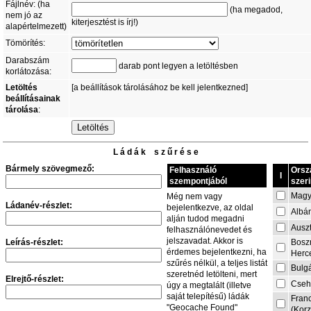
Fájlnév: (ha
(ha megadod,
nem jó az
kiterjesztést is írj!)
alapértelmezett)
Tömörítés:
Darabszám
darab pont legyen a letöltésben
korlátozása:
Letöltés
[a beállítások tárolásához be kell jelentkezned]
beállításainak
tárolása
:
L á d á k s z ű r é s e
Bármely szövegmező:
Felhasználó
Orsz
I
szempontjából
szeri
Magy
Még nem vagy
Ládanév-részlet:
bejelentkezve, az oldal
Albá
alján tudod megadni
Auszt
felhasználónevedet és
jelszavadat. Akkor is
Leírás-részlet:
Bosz
érdemes bejelentkezni, ha
Herc
szűrés nélkül, a teljes listát
Bulg
szeretnéd letölteni, mert
Elrejtő-részlet:
Cseh
úgy a megtalált (illetve
saját telepítésű) ládák
Fran
"Geocache Found"
(Korz