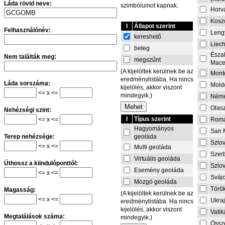
Láda rövid neve:
szimbólumot kapnak.
Horv
Kosz
I
Állapot szerint
Felhasználónév:
Leng
kereshető
Liech
beteg
Észa
Nem találták meg:
megszűnt
Mace
(A kijelöltek kerülnek be az
Mont
eredménylistába. Ha nincs
Láda sorszáma:
Mold
kijelölés, akkor viszont
<= x <=
mindegyik.)
Néme
Olas
Nehézségi szint:
I
Típus szerint
<= x <=
Rom
Hagyományos
San 
geoláda
Terep nehézsége:
Szlo
<= x <=
Multi geoláda
Szer
Virtuális geoláda
Úthossz a kiindulóponttól:
Szlo
Esemény geoláda
<= x <=
Sváj
Mozgó geoláda
Törö
Magasság:
(A kijelöltek kerülnek be az
<= x <=
Ukra
eredménylistába. Ha nincs
kijelölés, akkor viszont
Vati
Megtalálások száma:
mindegyik.)
Össze