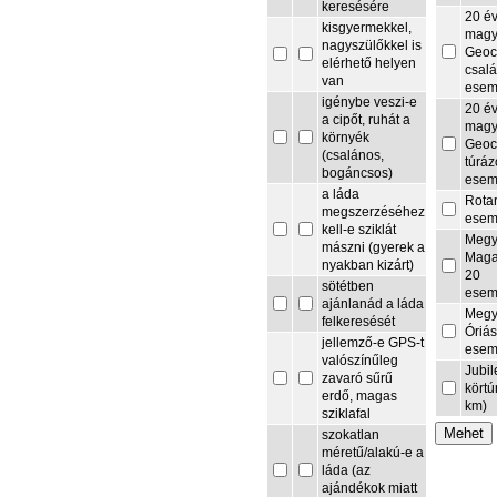
keresésére
20 é
kisgyermekkel,
magy
nagyszülőkkel is
Geoc
elérhető helyen
csalá
van
esem
igénybe veszi-e
20 é
a cipőt, ruhát a
magy
környék
Geoc
(csalános,
túrá
bogáncsos)
esem
a láda
Rota
megszerzéséhez
esem
kell-e sziklát
Megy
mászni (gyerek a
Maga
nyakban kizárt)
20
sötétben
esem
ajánlanád a láda
Megy
felkeresését
Óriás
jellemző-e GPS-t
esem
valószínűleg
Jubi
zavaró sűrű
körtú
erdő, magas
km)
sziklafal
szokatlan
méretű/alakú-e a
láda (az
ajándékok miatt