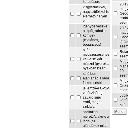
keresésére
20 é
kisgyermekkel,
magy
nagyszülőkkel is
Geoc
elérhető helyen
csalá
van
esem
igénybe veszi-e
20 é
a cipőt, ruhát a
magy
környék
Geoc
(csalános,
túrá
bogáncsos)
esem
a láda
Rota
megszerzéséhez
esem
kell-e sziklát
Megy
mászni (gyerek a
Maga
nyakban kizárt)
20
sötétben
esem
ajánlanád a láda
Megy
felkeresését
Óriás
jellemző-e GPS-t
esem
valószínűleg
Jubi
zavaró sűrű
körtú
erdő, magas
km)
sziklafal
szokatlan
méretű/alakú-e a
láda (az
ajándékok miatt