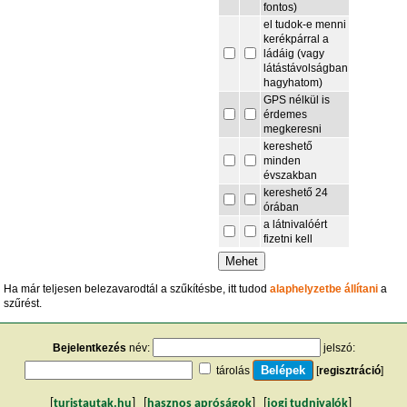
fontos)
el tudok-e menni
kerékpárral a
ládáig (vagy
látástávolságban
hagyhatom)
GPS nélkül is
érdemes
megkeresni
kereshető
minden
évszakban
kereshető 24
órában
a látnivalóért
fizetni kell
Ha már teljesen belezavarodtál a szűkítésbe, itt tudod
alaphelyzetbe állítani
a
szűrést.
Bejelentkezés
név:
jelszó:
tárolás
[
regisztráció
]
[
turistautak.hu
] [
hasznos apróságok
] [
jogi tudnivalók
]