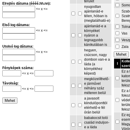
terület
Elrejtés dátuma (éééé.hh.nn):
Som
nyugodtan
<= x <=
Szab
ajánlanád-e
Szat
télen, hóban is
Bere
(megtalálható-e)
Első log dátuma:
ajánlanád-e a
Toln
<= x <=
környéket
Vas
nyáron a
Vesz
legnagyobb
kánikulában is
Utolsó log dátuma:
Zala
hegyen,
<= x <=
csúcson, nagy
dombon van-e a
Koll
I
láda (a
szeri
Fényképek száma:
környékhez
Ez a 
<= x <=
képest)
kato
megközelíthető-
terül
Távolság:
e járművel
feksz
néhány száz
<= x <=
Ez a 
méteren belül
fokoz
a javasolt
védet
kiindulóponttól
terül
elérhető-e fél
feksz
órán belül
Ez e
babakocsit toló
esem
család induljon-
Magy
e a láda
Vörö