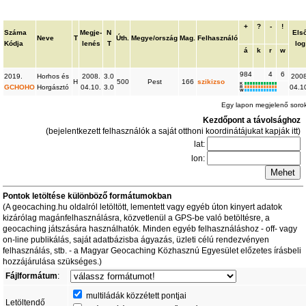
+
?
-
!
Száma
Megje-
N
Els
Neve
T
Úth.
Megye/ország
Mag.
Felhasználó
Kódja
lenés
T
log
á
k
r
w
984
4
6
2019.
Horhos és
2008.
3.0
2008
H
500
Pest
166
szikizso
K
GCHOHO
Horgásztó
04.10.
3.0
04.1
R
W
Egy lapon megjelenő sor
Kezdőpont a távolsághoz
(bejelentkezett felhasználók a saját otthoni koordinátájukat kapják itt)
lat:
lon:
Pontok letöltése különböző formátumokban
(A geocaching.hu oldalról letöltött, lementett vagy egyéb úton kinyert adatok
kizárólag magánfelhasználásra, közvetlenül a GPS-be való betöltésre, a
geocaching játszására használhatók. Minden egyéb felhasználáshoz - off- vagy
on-line publikálás, saját adatbázisba ágyazás, üzleti célú rendezvényen
felhasználás, stb. - a Magyar Geocaching Közhasznú Egyesület előzetes írásbeli
hozzájárulása szükséges.)
Fájlformátum
:
multiládák közzétett pontjai
Letöltendő