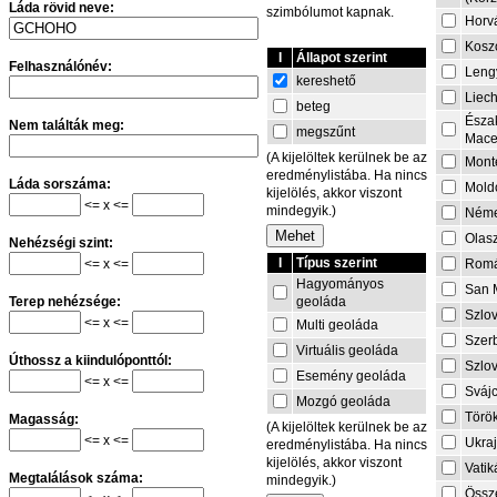
Láda rövid neve:
szimbólumot kapnak.
Horv
Kosz
I
Állapot szerint
Felhasználónév:
Leng
kereshető
Liech
beteg
Észa
Nem találták meg:
megszűnt
Mace
(A kijelöltek kerülnek be az
Mont
eredménylistába. Ha nincs
Láda sorszáma:
Mold
kijelölés, akkor viszont
<= x <=
mindegyik.)
Néme
Olas
Nehézségi szint:
I
Típus szerint
<= x <=
Rom
Hagyományos
San 
geoláda
Terep nehézsége:
Szlo
<= x <=
Multi geoláda
Szer
Virtuális geoláda
Úthossz a kiindulóponttól:
Szlo
Esemény geoláda
<= x <=
Sváj
Mozgó geoláda
Törö
Magasság:
(A kijelöltek kerülnek be az
<= x <=
Ukra
eredménylistába. Ha nincs
kijelölés, akkor viszont
Vati
Megtalálások száma:
mindegyik.)
Össze