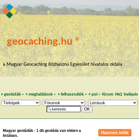
geocaching.hu ®
a Magyar Geocaching Közhasznú Egyesület hivatalos oldala
+
geoládák
~
+
megtalálások
~
+
felhasználók
~
+
poi
~
fórum
FAQ
belépés
Magyar geoládák - 1 db geoláda van ebben a
listában.