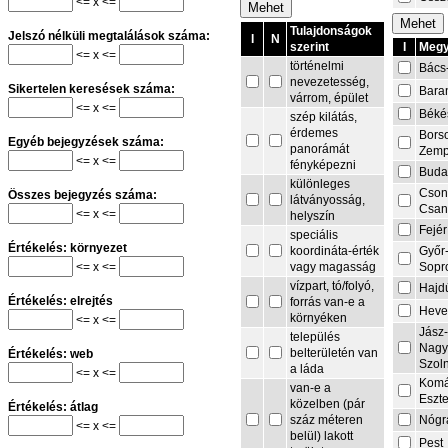
<= x <=
Tulajdonságok
Jelszó nélküli megtalálások száma:
I
N
I
Megy
szerint
<= x <=
történelmi
Bács
nevezetesség,
Sikertelen keresések száma:
Bara
várrom, épület
<= x <=
Béké
szép kilátás,
érdemes
Bors
Egyéb bejegyzések száma:
panorámát
Zemp
<= x <=
fényképezni
Buda
különleges
Cson
Összes bejegyzés száma:
látványosság,
Csa
<= x <=
helyszín
Fejér
speciális
Értékelés: környezet
Győr
koordináta-érték
<= x <=
Sopr
vagy magasság
vízpart, tó/folyó,
Hajd
Értékelés: elrejtés
forrás van-e a
Heve
környéken
<= x <=
Jász
település
Nagy
belterületén van
Értékelés: web
Szol
a láda
<= x <=
Komá
van-e a
Eszt
közelben (pár
Értékelés: átlag
Nógr
száz méteren
<= x <=
belül) lakott
Pest