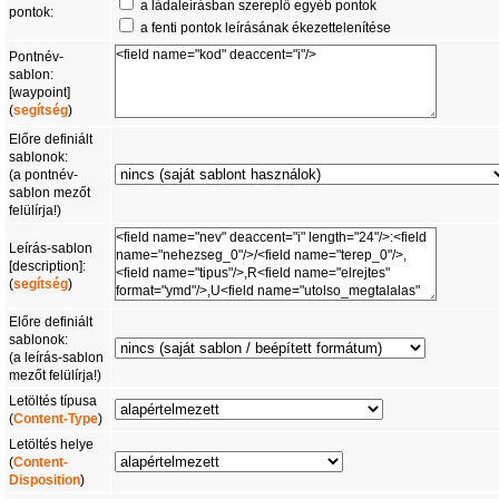
a ládaleírásban szereplő egyéb pontok
pontok:
a fenti pontok leírásának ékezettelenítése
Pontnév-
sablon:
[waypoint]
(
segítség
)
Előre definiált
sablonok:
(a pontnév-
sablon mezőt
felülírja!)
Leírás-sablon
[description]:
(
segítség
)
Előre definiált
sablonok:
(a leírás-sablon
mezőt felülírja!)
Letöltés típusa
(
Content-Type
)
Letöltés helye
(
Content-
Disposition
)