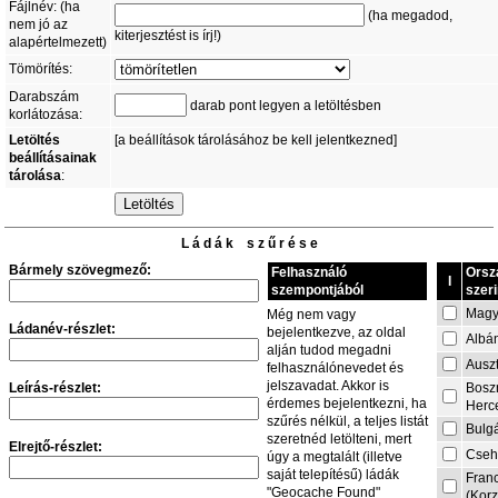
Fájlnév: (ha
(ha megadod,
nem jó az
kiterjesztést is írj!)
alapértelmezett)
Tömörítés:
Darabszám
darab pont legyen a letöltésben
korlátozása:
Letöltés
[a beállítások tárolásához be kell jelentkezned]
beállításainak
tárolása
:
L á d á k s z ű r é s e
Bármely szövegmező:
Felhasználó
Orsz
I
szempontjából
szeri
Magy
Még nem vagy
Ládanév-részlet:
bejelentkezve, az oldal
Albá
alján tudod megadni
Auszt
felhasználónevedet és
jelszavadat. Akkor is
Leírás-részlet:
Bosz
érdemes bejelentkezni, ha
Herc
szűrés nélkül, a teljes listát
Bulg
szeretnéd letölteni, mert
Elrejtő-részlet:
Cseh
úgy a megtalált (illetve
saját telepítésű) ládák
Fran
"Geocache Found"
(Korz