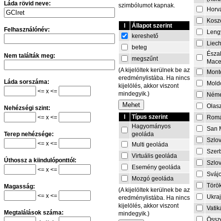
Láda rövid neve:
szimbólumot kapnak.
Horv
Kosz
I
Állapot szerint
Felhasználónév:
Leng
kereshető
Liech
beteg
Észa
Nem találták meg:
megszűnt
Mace
(A kijelöltek kerülnek be az
Mont
eredménylistába. Ha nincs
Láda sorszáma:
Mold
kijelölés, akkor viszont
<= x <=
mindegyik.)
Néme
Olas
Nehézségi szint:
I
Típus szerint
<= x <=
Rom
Hagyományos
San 
geoláda
Terep nehézsége:
Szlo
<= x <=
Multi geoláda
Szer
Virtuális geoláda
Úthossz a kiindulóponttól:
Szlo
Esemény geoláda
<= x <=
Sváj
Mozgó geoláda
Törö
Magasság:
(A kijelöltek kerülnek be az
<= x <=
Ukra
eredménylistába. Ha nincs
kijelölés, akkor viszont
Vati
Megtalálások száma:
mindegyik.)
Össze