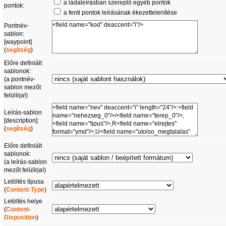
a ládaleírásban szereplő egyéb pontok
pontok:
a fenti pontok leírásának ékezettelenítése
Pontnév-
sablon:
[waypoint]
(
segítség
)
Előre definiált
sablonok:
(a pontnév-
sablon mezőt
felülírja!)
Leírás-sablon
[description]:
(
segítség
)
Előre definiált
sablonok:
(a leírás-sablon
mezőt felülírja!)
Letöltés típusa
(
Content-Type
)
Letöltés helye
(
Content-
Disposition
)