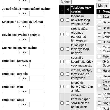
<= x <=
Tulajdonságok
Jelszó nélküli megtalálások száma:
I
N
I
Megy
szerint
<= x <=
történelmi
Bács
nevezetesség,
Sikertelen keresések száma:
Bara
várrom, épület
<= x <=
Béké
szép kilátás,
érdemes
Bors
Egyéb bejegyzések száma:
panorámát
Zemp
<= x <=
fényképezni
Buda
különleges
Cson
Összes bejegyzés száma:
látványosság,
Csa
<= x <=
helyszín
Fejér
speciális
Értékelés: környezet
Győr
koordináta-érték
<= x <=
Sopr
vagy magasság
vízpart, tó/folyó,
Hajd
Értékelés: elrejtés
forrás van-e a
Heve
környéken
<= x <=
Jász
település
Nagy
belterületén van
Értékelés: web
Szol
a láda
<= x <=
Komá
van-e a
Eszt
közelben (pár
Értékelés: átlag
Nógr
száz méteren
<= x <=
belül) lakott
Pest