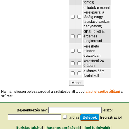
fontos)
el tudok-e menni
kerékpárral a
ládáig (vagy
látástávolságban
hagyhatom)
GPS nélkül is
érdemes
megkeresni
kereshető
minden
évszakban
kereshető 24
órában
a látnivalóért
fizetni kell
Ha már teljesen belezavarodtál a szűkítésbe, itt tudod
alaphelyzetbe állítani
a
szűrést.
Bejelentkezés
név:
jelszó:
tárolás
[
regisztráció
]
[
turistautak.hu
] [
hasznos apróságok
] [
jogi tudnivalók
]