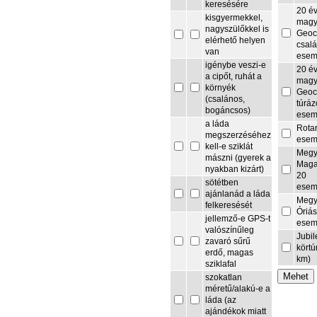
keresésére
20 é
kisgyermekkel,
magy
nagyszülőkkel is
Geoc
elérhető helyen
csalá
van
esem
igénybe veszi-e
20 é
a cipőt, ruhát a
magy
környék
Geoc
(csalános,
túrá
bogáncsos)
esem
a láda
Rota
megszerzéséhez
esem
kell-e sziklát
Megy
mászni (gyerek a
Maga
nyakban kizárt)
20
sötétben
esem
ajánlanád a láda
Megy
felkeresését
Óriás
jellemző-e GPS-t
esem
valószínűleg
Jubi
zavaró sűrű
körtú
erdő, magas
km)
sziklafal
szokatlan
méretű/alakú-e a
láda (az
ajándékok miatt