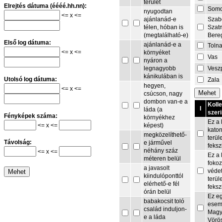
terület
Elrejtés dátuma (éééé.hh.nn):
Som
nyugodtan
<= x <=
Szab
ajánlanád-e
Szat
télen, hóban is
Bere
(megtalálható-e)
Első log dátuma:
ajánlanád-e a
Toln
<= x <=
környéket
Vas
nyáron a
Vesz
legnagyobb
kánikulában is
Utolsó log dátuma:
Zala
hegyen,
<= x <=
csúcson, nagy
dombon van-e a
Koll
I
láda (a
szeri
Fényképek száma:
környékhez
Ez a 
<= x <=
képest)
kato
megközelíthető-
terül
Távolság:
e járművel
feksz
néhány száz
<= x <=
Ez a 
méteren belül
fokoz
a javasolt
védet
kiindulóponttól
terül
elérhető-e fél
feksz
órán belül
Ez e
babakocsit toló
esem
család induljon-
Magy
e a láda
Vörö