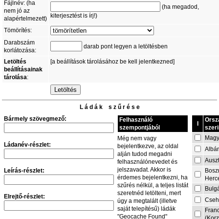
Fájlnév: (ha
(ha megadod,
nem jó az
kiterjesztést is írj!)
alapértelmezett)
Tömörítés:
Darabszám
darab pont legyen a letöltésben
korlátozása:
Letöltés
[a beállítások tárolásához be kell jelentkezned]
beállításainak
tárolása
:
L á d á k s z ű r é s e
Bármely szövegmező:
Felhasználó
Orsz
I
szempontjából
szeri
Magy
Még nem vagy
Ládanév-részlet:
bejelentkezve, az oldal
Albá
alján tudod megadni
Auszt
felhasználónevedet és
jelszavadat. Akkor is
Leírás-részlet:
Bosz
érdemes bejelentkezni, ha
Herc
szűrés nélkül, a teljes listát
Bulg
szeretnéd letölteni, mert
Elrejtő-részlet:
Cseh
úgy a megtalált (illetve
saját telepítésű) ládák
Fran
"Geocache Found"
(Korz