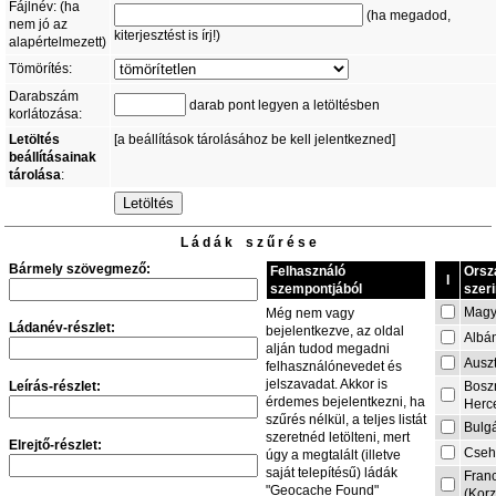
Fájlnév: (ha
(ha megadod,
nem jó az
kiterjesztést is írj!)
alapértelmezett)
Tömörítés:
Darabszám
darab pont legyen a letöltésben
korlátozása:
Letöltés
[a beállítások tárolásához be kell jelentkezned]
beállításainak
tárolása
:
L á d á k s z ű r é s e
Bármely szövegmező:
Felhasználó
Orsz
I
szempontjából
szeri
Magy
Még nem vagy
Ládanév-részlet:
bejelentkezve, az oldal
Albá
alján tudod megadni
Auszt
felhasználónevedet és
jelszavadat. Akkor is
Leírás-részlet:
Bosz
érdemes bejelentkezni, ha
Herc
szűrés nélkül, a teljes listát
Bulg
szeretnéd letölteni, mert
Elrejtő-részlet:
Cseh
úgy a megtalált (illetve
saját telepítésű) ládák
Fran
"Geocache Found"
(Korz