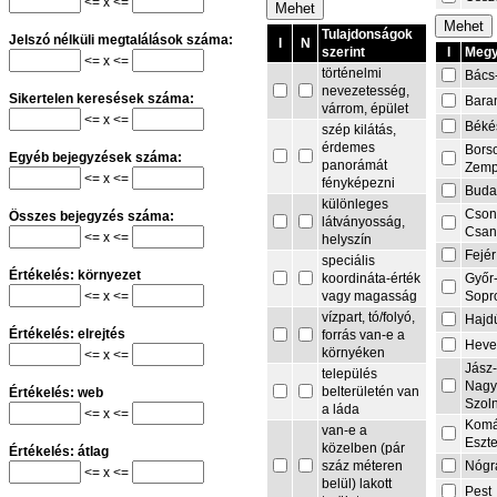
<= x <=
Tulajdonságok
Jelszó nélküli megtalálások száma:
I
N
I
Megy
szerint
<= x <=
történelmi
Bács
nevezetesség,
Sikertelen keresések száma:
Bara
várrom, épület
<= x <=
Béké
szép kilátás,
érdemes
Bors
Egyéb bejegyzések száma:
panorámát
Zemp
<= x <=
fényképezni
Buda
különleges
Cson
Összes bejegyzés száma:
látványosság,
Csa
<= x <=
helyszín
Fejér
speciális
Értékelés: környezet
Győr
koordináta-érték
<= x <=
Sopr
vagy magasság
vízpart, tó/folyó,
Hajd
Értékelés: elrejtés
forrás van-e a
Heve
környéken
<= x <=
Jász
település
Nagy
belterületén van
Értékelés: web
Szol
a láda
<= x <=
Komá
van-e a
Eszt
közelben (pár
Értékelés: átlag
Nógr
száz méteren
<= x <=
belül) lakott
Pest