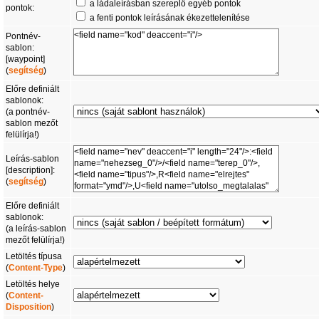
a ládaleírásban szereplő egyéb pontok
pontok:
a fenti pontok leírásának ékezettelenítése
Pontnév-
sablon:
[waypoint]
(
segítség
)
Előre definiált
sablonok:
(a pontnév-
sablon mezőt
felülírja!)
Leírás-sablon
[description]:
(
segítség
)
Előre definiált
sablonok:
(a leírás-sablon
mezőt felülírja!)
Letöltés típusa
(
Content-Type
)
Letöltés helye
(
Content-
Disposition
)