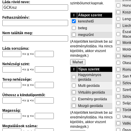
Láda rövid neve:
szimbólumot kapnak.
Horv
Kosz
I
Állapot szerint
Felhasználónév:
Leng
kereshető
Liech
beteg
Észa
Nem találták meg:
megszűnt
Mace
(A kijelöltek kerülnek be az
Mont
eredménylistába. Ha nincs
Láda sorszáma:
Mold
kijelölés, akkor viszont
<= x <=
mindegyik.)
Néme
Olas
Nehézségi szint:
I
Típus szerint
<= x <=
Rom
Hagyományos
San 
geoláda
Terep nehézsége:
Szlo
<= x <=
Multi geoláda
Szer
Virtuális geoláda
Úthossz a kiindulóponttól:
Szlo
Esemény geoláda
<= x <=
Sváj
Mozgó geoláda
Törö
Magasság:
(A kijelöltek kerülnek be az
<= x <=
Ukra
eredménylistába. Ha nincs
kijelölés, akkor viszont
Vati
Megtalálások száma:
mindegyik.)
Össze