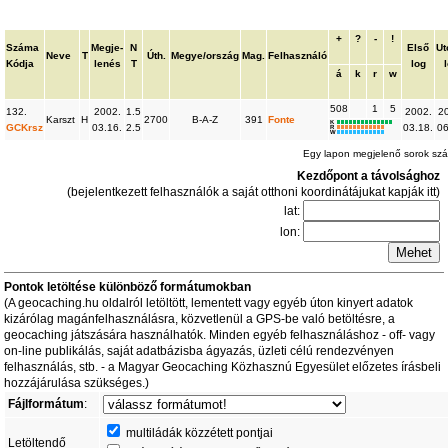
+
?
-
!
Száma
Megje-
N
Első
Ut
Neve
T
Úth.
Megye/ország
Mag.
Felhasználó
Kódja
lenés
T
log
á
k
r
w
508
1
5
132.
2002.
1.5
2002.
2
Karszt
H
2700
B-A-Z
391
Fonte
K
GCKrsz
03.16.
2.5
03.18.
06
R
W
Egy lapon megjelenő sorok sz
Kezdőpont a távolsághoz
(bejelentkezett felhasználók a saját otthoni koordinátájukat kapják itt)
lat:
lon:
Pontok letöltése különböző formátumokban
(A geocaching.hu oldalról letöltött, lementett vagy egyéb úton kinyert adatok
kizárólag magánfelhasználásra, közvetlenül a GPS-be való betöltésre, a
geocaching játszására használhatók. Minden egyéb felhasználáshoz - off- vagy
on-line publikálás, saját adatbázisba ágyazás, üzleti célú rendezvényen
felhasználás, stb. - a Magyar Geocaching Közhasznú Egyesület előzetes írásbeli
hozzájárulása szükséges.)
Fájlformátum
:
multiládák közzétett pontjai
Letöltendő