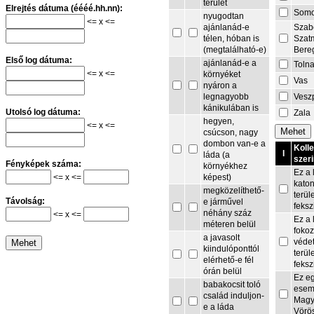
terület
Elrejtés dátuma (éééé.hh.nn):
Som
nyugodtan
<= x <=
Szab
ajánlanád-e
Szat
télen, hóban is
Bere
(megtalálható-e)
Első log dátuma:
ajánlanád-e a
Toln
<= x <=
környéket
Vas
nyáron a
Vesz
legnagyobb
kánikulában is
Utolsó log dátuma:
Zala
hegyen,
<= x <=
csúcson, nagy
dombon van-e a
Koll
I
láda (a
szeri
Fényképek száma:
környékhez
Ez a 
<= x <=
képest)
kato
megközelíthető-
terül
Távolság:
e járművel
feksz
néhány száz
<= x <=
Ez a 
méteren belül
fokoz
a javasolt
védet
kiindulóponttól
terül
elérhető-e fél
feksz
órán belül
Ez e
babakocsit toló
esem
család induljon-
Magy
e a láda
Vörö