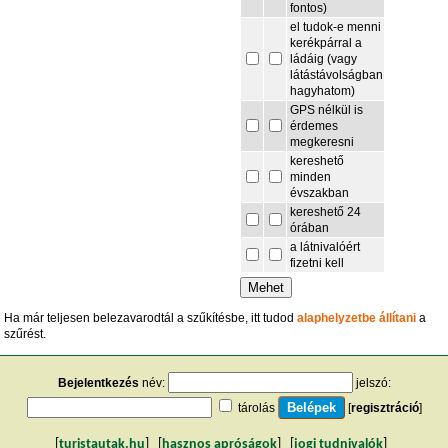
fontos)
el tudok-e menni
kerékpárral a
ládáig (vagy
látástávolságban
hagyhatom)
GPS nélkül is
érdemes
megkeresni
kereshető
minden
évszakban
kereshető 24
órában
a látnivalóért
fizetni kell
Ha már teljesen belezavarodtál a szűkítésbe, itt tudod
alaphelyzetbe állítani
a
szűrést.
Bejelentkezés
név:
jelszó:
tárolás
[
regisztráció
]
[
turistautak.hu
] [
hasznos apróságok
] [
jogi tudnivalók
]