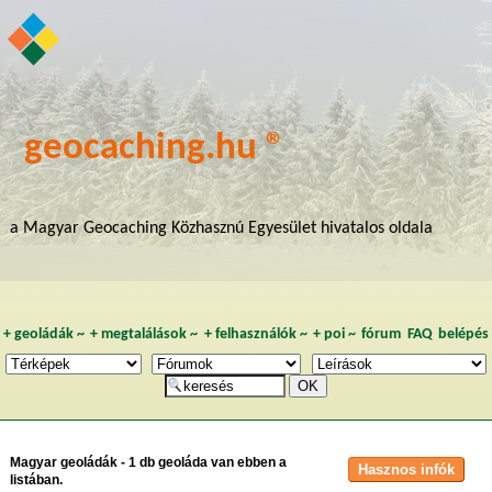
geocaching.hu ®
a Magyar Geocaching Közhasznú Egyesület hivatalos oldala
+
geoládák
~
+
megtalálások
~
+
felhasználók
~
+
poi
~
fórum
FAQ
belépés
Magyar geoládák - 1 db geoláda van ebben a
listában.