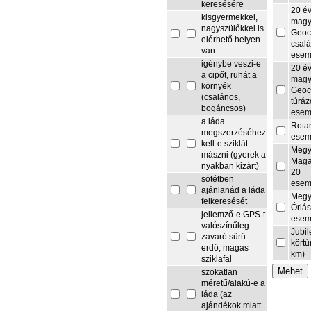
keresésére
20 é
kisgyermekkel,
magy
nagyszülőkkel is
Geoc
elérhető helyen
csalá
van
esem
igénybe veszi-e
20 é
a cipőt, ruhát a
magy
környék
Geoc
(csalános,
túrá
bogáncsos)
esem
a láda
Rota
megszerzéséhez
esem
kell-e sziklát
Megy
mászni (gyerek a
Maga
nyakban kizárt)
20
sötétben
esem
ajánlanád a láda
Megy
felkeresését
Óriás
jellemző-e GPS-t
esem
valószínűleg
Jubi
zavaró sűrű
körtú
erdő, magas
km)
sziklafal
szokatlan
méretű/alakú-e a
láda (az
ajándékok miatt