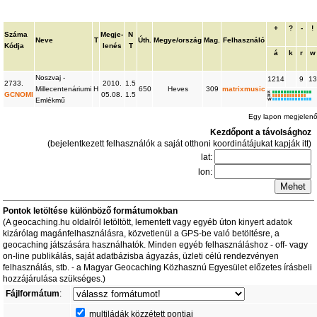
+
?
-
!
Száma
Megje-
N
Neve
T
Úth.
Megye/ország
Mag.
Felhasználó
Kódja
lenés
T
á
k
r
w
Noszvaj -
1214
9
13
2733.
2010.
1.5
Millecentenáriumi
H
650
Heves
309
matrixmusic
K
GCNOMI
05.08.
1.5
R
Emlékmű
W
Egy lapon megjelen
Kezdőpont a távolsághoz
(bejelentkezett felhasználók a saját otthoni koordinátájukat kapják itt)
lat:
lon:
Pontok letöltése különböző formátumokban
(A geocaching.hu oldalról letöltött, lementett vagy egyéb úton kinyert adatok
kizárólag magánfelhasználásra, közvetlenül a GPS-be való betöltésre, a
geocaching játszására használhatók. Minden egyéb felhasználáshoz - off- vagy
on-line publikálás, saját adatbázisba ágyazás, üzleti célú rendezvényen
felhasználás, stb. - a Magyar Geocaching Közhasznú Egyesület előzetes írásbeli
hozzájárulása szükséges.)
Fájlformátum
:
multiládák közzétett pontjai