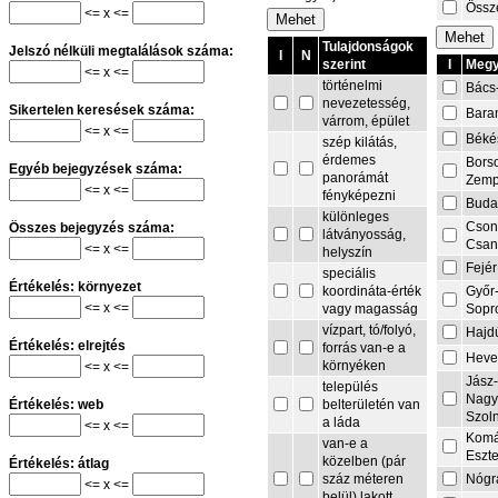
Össze
<= x <=
Tulajdonságok
Jelszó nélküli megtalálások száma:
I
N
I
Megy
szerint
<= x <=
történelmi
Bács
nevezetesség,
Sikertelen keresések száma:
Bara
várrom, épület
<= x <=
Béké
szép kilátás,
érdemes
Bors
Egyéb bejegyzések száma:
panorámát
Zemp
<= x <=
fényképezni
Buda
különleges
Cson
Összes bejegyzés száma:
látványosság,
Csa
<= x <=
helyszín
Fejér
speciális
Értékelés: környezet
Győr
koordináta-érték
<= x <=
Sopr
vagy magasság
vízpart, tó/folyó,
Hajd
Értékelés: elrejtés
forrás van-e a
Heve
környéken
<= x <=
Jász
település
Nagy
belterületén van
Értékelés: web
Szol
a láda
<= x <=
Komá
van-e a
Eszt
közelben (pár
Értékelés: átlag
Nógr
száz méteren
<= x <=
belül) lakott