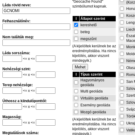
"Geocache Found"
(Korz
Láda rövid neve:
szimbólumot kapnak.
Horv
Kosz
I
Állapot szerint
Felhasználónév:
Leng
kereshető
Liech
beteg
Észa
Nem találták meg:
megszűnt
Mace
(A kijelöltek kerülnek be az
Mont
eredménylistába. Ha nincs
Láda sorszáma:
Mold
kijelölés, akkor viszont
<= x <=
mindegyik.)
Néme
Olas
Nehézségi szint:
I
Típus szerint
<= x <=
Rom
Hagyományos
San 
geoláda
Terep nehézsége:
Szlo
<= x <=
Multi geoláda
Szer
Virtuális geoláda
Úthossz a kiindulóponttól:
Szlo
Esemény geoláda
<= x <=
Sváj
Mozgó geoláda
Törö
Magasság:
(A kijelöltek kerülnek be az
<= x <=
Ukra
eredménylistába. Ha nincs
kijelölés, akkor viszont
Vati
Megtalálások száma:
mindegyik.)