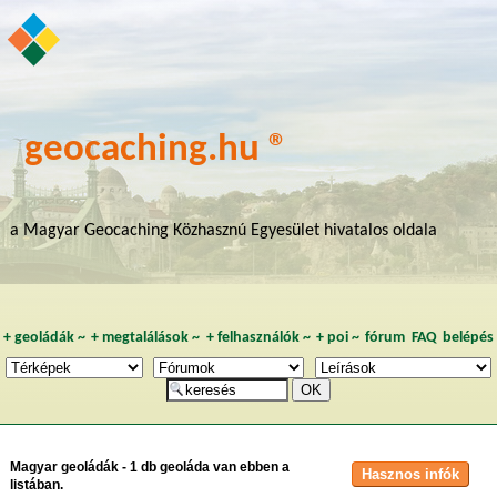
geocaching.hu ®
a Magyar Geocaching Közhasznú Egyesület hivatalos oldala
+
geoládák
~
+
megtalálások
~
+
felhasználók
~
+
poi
~
fórum
FAQ
belépés
Magyar geoládák - 1 db geoláda van ebben a
listában.