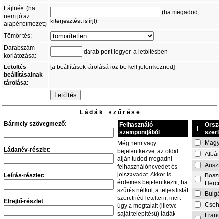
Fájlnév: (ha
(ha megadod,
nem jó az
kiterjesztést is írj!)
alapértelmezett)
Tömörítés:
Darabszám
darab pont legyen a letöltésben
korlátozása:
Letöltés
[a beállítások tárolásához be kell jelentkezned]
beállításainak
tárolása
:
L á d á k s z ű r é s e
Bármely szövegmező:
Felhasználó
Orsz
I
szempontjából
szeri
Magy
Még nem vagy
Ládanév-részlet:
bejelentkezve, az oldal
Albá
alján tudod megadni
Auszt
felhasználónevedet és
jelszavadat. Akkor is
Leírás-részlet:
Bosz
érdemes bejelentkezni, ha
Herc
szűrés nélkül, a teljes listát
Bulg
szeretnéd letölteni, mert
Elrejtő-részlet:
Cseh
úgy a megtalált (illetve
saját telepítésű) ládák
Fran