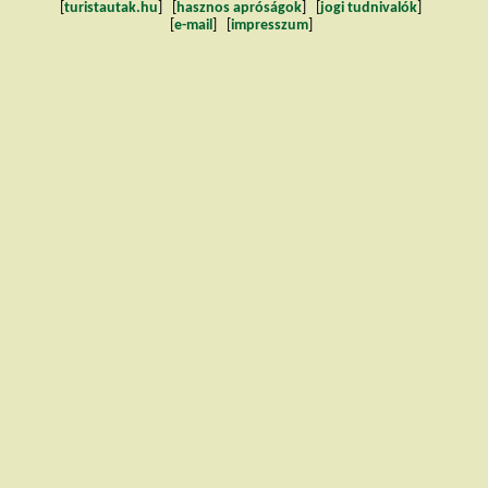
[
turistautak.hu
] [
hasznos apróságok
] [
jogi tudnivalók
]
[
e-mail
] [
impresszum
]