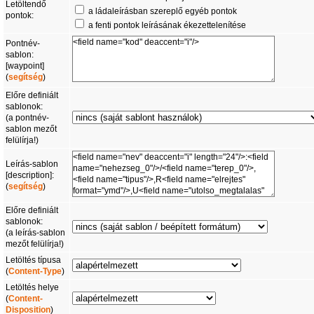
Letöltendő
a ládaleírásban szereplő egyéb pontok
pontok:
a fenti pontok leírásának ékezettelenítése
Pontnév-
sablon:
[waypoint]
(
segítség
)
Előre definiált
sablonok:
(a pontnév-
sablon mezőt
felülírja!)
Leírás-sablon
[description]:
(
segítség
)
Előre definiált
sablonok:
(a leírás-sablon
mezőt felülírja!)
Letöltés típusa
(
Content-Type
)
Letöltés helye
(
Content-
Disposition
)