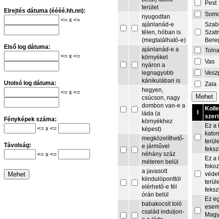
Pest
terület
Elrejtés dátuma (éééé.hh.nn):
Som
nyugodtan
<= x <=
Szab
ajánlanád-e
Szat
télen, hóban is
Bere
(megtalálható-e)
Első log dátuma:
ajánlanád-e a
Toln
<= x <=
környéket
Vas
nyáron a
Vesz
legnagyobb
kánikulában is
Utolsó log dátuma:
Zala
hegyen,
<= x <=
csúcson, nagy
dombon van-e a
Koll
I
láda (a
szeri
Fényképek száma:
környékhez
Ez a 
<= x <=
képest)
kato
megközelíthető-
terül
Távolság:
e járművel
feksz
néhány száz
<= x <=
Ez a 
méteren belül
fokoz
a javasolt
védet
kiindulóponttól
terül
elérhető-e fél
feksz
órán belül
Ez e
babakocsit toló
esem
család induljon-
Magy