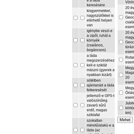
e a láda
Vörö
keresésére
20 é
kisgyermekkel,
magy
nagyszülőkkel is
Geoc
elérhető helyen
csalá
van
esem
igénybe veszi-e
20 é
a cipőt, ruhát a
magy
környék
Geoc
(csalános,
túrá
bogáncsos)
esem
a láda
Rota
megszerzéséhez
esem
kell-e sziklát
Megy
mászni (gyerek a
Maga
nyakban kizárt)
20
sötétben
esem
ajánlanád a láda
Megy
felkeresését
Óriás
jellemző-e GPS-t
esem
valószínűleg
Jubi
zavaró sűrű
körtú
erdő, magas
km)
sziklafal
szokatlan
méretű/alakú-e a
láda (az