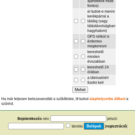
ajándékok miatt
fontos)
el tudok-e menni
kerékpárral a
ládáig (vagy
látástávolságban
hagyhatom)
GPS nélkül is
érdemes
megkeresni
kereshető
minden
évszakban
kereshető 24
órában
a látnivalóért
fizetni kell
Ha már teljesen belezavarodtál a szűkítésbe, itt tudod
alaphelyzetbe állítani
a
szűrést.
Bejelentkezés
név:
jelszó:
tárolás
[
regisztráció
]