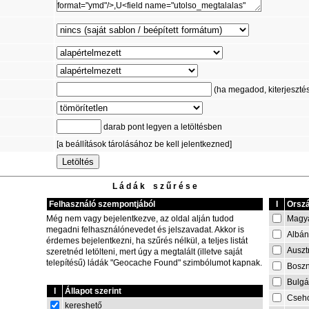
(ha megadod, kiterjesztést 
darab pont legyen a letöltésben
[a beállítások tárolásához be kell jelentkezned]
L á d á k s z ű r é s e
Felhasználó szempontjából
I
Orszá
Magy
Még nem vagy bejelentkezve, az oldal alján tudod
megadni felhasználónevedet és jelszavadat. Akkor is
Albán
érdemes bejelentkezni, ha szűrés nélkül, a teljes listát
Auszt
szeretnéd letölteni, mert úgy a megtalált (illetve saját
telepítésű) ládák "Geocache Found" szimbólumot kapnak.
Boszn
Bulgá
I
Állapot szerint
Cseh
kereshető