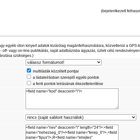
(bejelentkezett felhaszn
t vagy egyéb úton kinyert adatok kizárólag magánfelhasználásra, közvetlenül a GPS-
off- vagy on-line publikálás, saját adatbázisba ágyazás, üzleti célú rendezvényen
árulása szükséges.)
multiládák közzétett pontjai
a ládaleírásban szereplő egyéb pontok
a fenti pontok leírásának ékezettelenítése