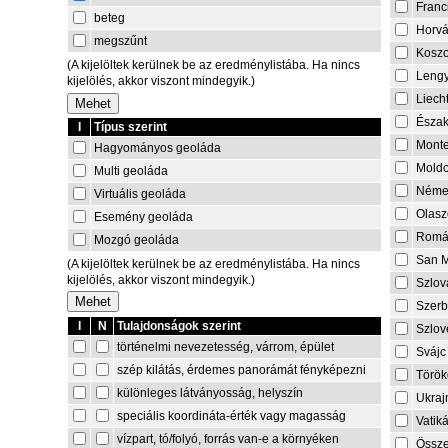
Franc
beteg
Horvá
megszűnt
Kosz
(A kijelöltek kerülnek be az eredménylistába. Ha nincs
Lengy
kijelölés, akkor viszont mindegyik.)
Liech
Észa
I
Típus szerint
Mont
Hagyományos geoláda
Mold
Multi geoláda
Néme
Virtuális geoláda
Olasz
Esemény geoláda
Romá
Mozgó geoláda
San M
(A kijelöltek kerülnek be az eredménylistába. Ha nincs
kijelölés, akkor viszont mindegyik.)
Szlov
Szerb
I
N
Tulajdonságok szerint
Szlov
történelmi nevezetesség, várrom, épület
Svájc
szép kilátás, érdemes panorámát fényképezni
Török
különleges látványosság, helyszín
Ukraj
speciális koordináta-érték vagy magasság
Vatik
vízpart, tó/folyó, forrás van-e a környéken
Össze