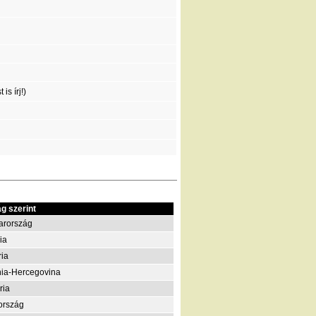
is írj!)
g szerint
arország
ia
ria
ia-Hercegovina
ria
ország