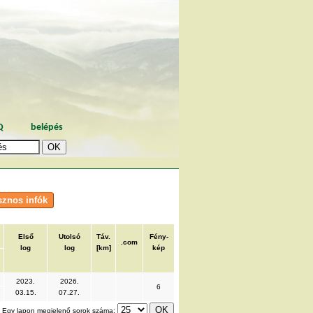
Q
belépés
Első
Utolsó
Táv.
Fény-
.com
log
log
[km]
kép
2023.
2026.
6
03.15.
07.27.
Egy lapon megjelenő sorok száma: