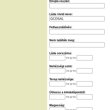
Elrejtő-részlet:
Láda rövid neve:
Felhasználónév:
Nem találták meg:
Láda sorszáma:
<= x <=
Nehézségi szint:
<= x <=
Terep nehézsége:
<= x <=
Úthossz a kiindulóponttól:
<= x <=
Magasság:
<= x <=