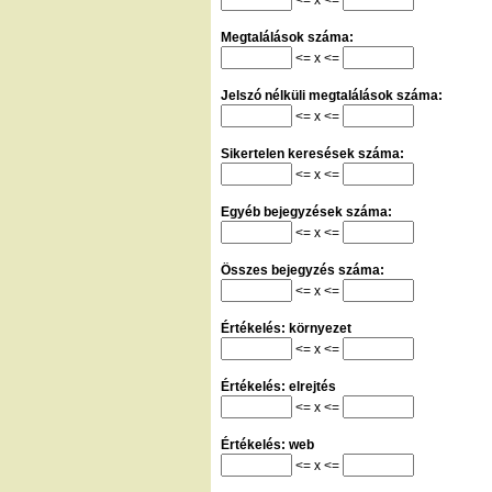
Megtalálások száma:
<= x <=
Jelszó nélküli megtalálások száma:
<= x <=
Sikertelen keresések száma:
<= x <=
Egyéb bejegyzések száma:
<= x <=
Összes bejegyzés száma:
<= x <=
Értékelés: környezet
<= x <=
Értékelés: elrejtés
<= x <=
Értékelés: web
<= x <=