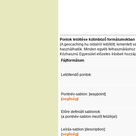
Pontok letöltése különböző formátumokban
(A geocaching.hu oldalról letöltött, lementet
használhatók. Minden egyéb felhasználáshoz - 
Közhasznú Egyesület előzetes írásbeli hozzáj
Fájlformátum
:
Letöltendő pontok:
Pontnév-sablon: [waypoint]
(
segítség
)
Előre definiált sablonok:
(a pontnév-sablon mezőt felülírja!)
Leírás-sablon [description]:
(
segítség
)