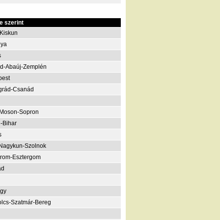
 szerint
Kiskun
nya
s
d-Abaúj-Zemplén
pest
grád-Csanád
-Moson-Sopron
-Bihar
s
Nagykun-Szolnok
rom-Esztergom
ád
gy
lcs-Szatmár-Bereg