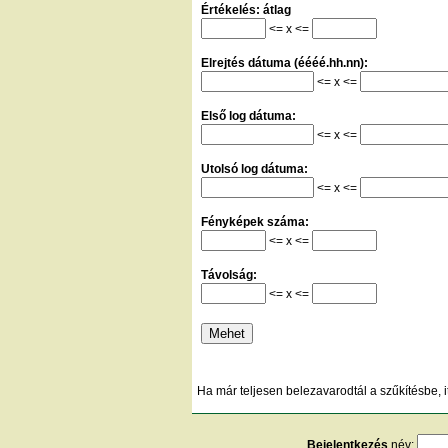
Értékelés: átlag
<= x <=
Elrejtés dátuma (éééé.hh.nn):
<= x <=
Első log dátuma:
<= x <=
Utolsó log dátuma:
<= x <=
Fényképek száma:
<= x <=
Távolság:
<= x <=
Ha már teljesen belezavarodtál a szűkítésbe, i
Bejelentkezés
név: