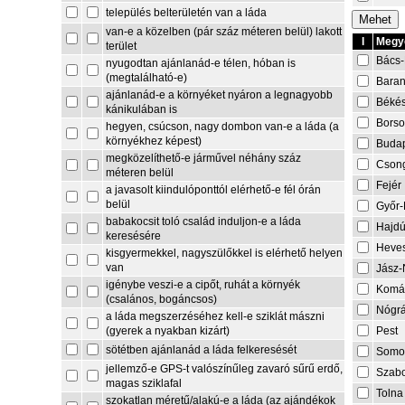
település belterületén van a láda
van-e a közelben (pár száz méteren belül) lakott
I
Megye
terület
Bács-
nyugodtan ajánlanád-e télen, hóban is
(megtalálható-e)
Bara
ajánlanád-e a környéket nyáron a legnagyobb
Béké
kánikulában is
Borso
hegyen, csúcson, nagy dombon van-e a láda (a
környékhez képest)
Buda
megközelíthető-e járművel néhány száz
Cson
méteren belül
Fejér
a javasolt kiindulóponttól elérhető-e fél órán
belül
Győr
babakocsit toló család induljon-e a láda
Hajdú
keresésére
Heve
kisgyermekkel, nagyszülőkkel is elérhető helyen
van
Jász-
igénybe veszi-e a cipőt, ruhát a környék
Komá
(csalános, bogáncsos)
Nógr
a láda megszerzéséhez kell-e sziklát mászni
Pest
(gyerek a nyakban kizárt)
sötétben ajánlanád a láda felkeresését
Somo
jellemző-e GPS-t valószínűleg zavaró sűrű erdő,
Szabo
magas sziklafal
Tolna
szokatlan méretű/alakú-e a láda (az ajándékok