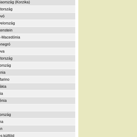
iaország (Korzika)
tország
ovó
elország
tenstein
k-Macedónia
enegró
ova
tország
ország
nia
arino
ákia
ia
énia
ország
na
án
s külföld