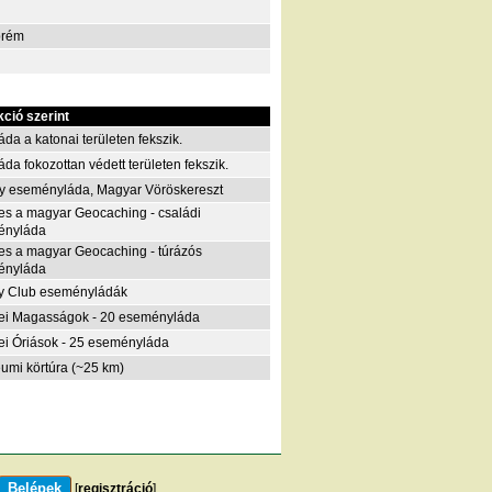
prém
kció szerint
áda a katonai területen fekszik.
áda fokozottan védett területen fekszik.
y eseményláda, Magyar Vöröskereszt
es a magyar Geocaching - családi
ényláda
es a magyar Geocaching - túrázós
ényláda
y Club eseményládák
i Magasságok - 20 eseményláda
i Óriások - 25 eseményláda
eumi körtúra (~25 km)
[
regisztráció
]