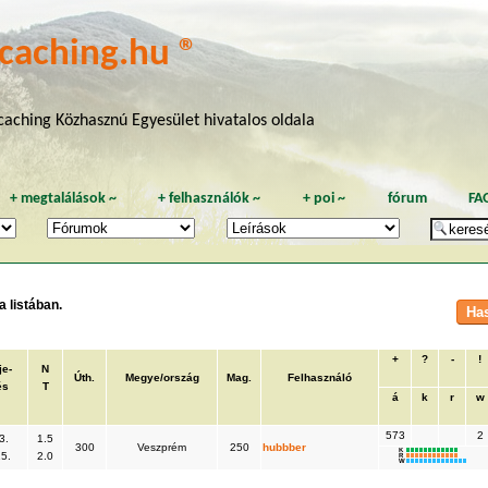
caching.hu ®
aching Közhasznú Egyesület hivatalos oldala
+
megtalálások
~
+
felhasználók
~
+
poi
~
fórum
FA
 listában.
+
?
-
!
e-
N
Úth.
Megye/ország
Mag.
Felhasználó
és
T
á
k
r
w
573
2
3.
1.5
300
Veszprém
250
hubbber
K
5.
2.0
R
W