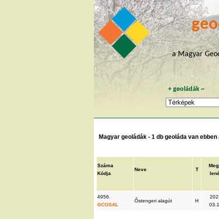
geo
a Magyar Geoc
+
geoládák
~
Magyar geoládák - 1 db geoláda van ebben a
Száma
Megj
Neve
T
Kódja
len
4956.
202
Őstengeri alagút
H
GCOSAL
03.1