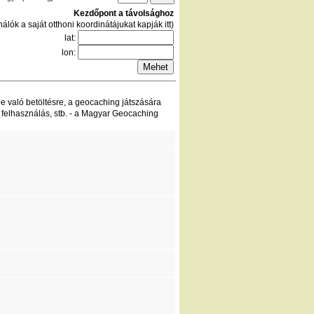
Kezdőpont a távolsághoz
álók a saját otthoni koordinátájukat kapják itt)
lat:
lon:
be való betöltésre, a geocaching játszására
 felhasználás, stb. - a Magyar Geocaching