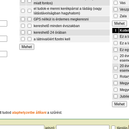
Vas
miatt fontos)
el tudok-e menni kerékpárral a ládáig (vagy
Vesz
látástávolságban hagyhatom)
Zala
GPS nélkül is érdemes megkeresni
kereshető minden évszakban
I
Kolle
kereshető 24 órában
Ez a l
a látnivalóért fizetni kell
Ez a l
Ez eg
20 év
esem
20 év
esem
Rotar
Megye
Megye
Jubil
tt tudod
alaphelyzetbe állítani
a szűrést.
jelszó:
tárolás