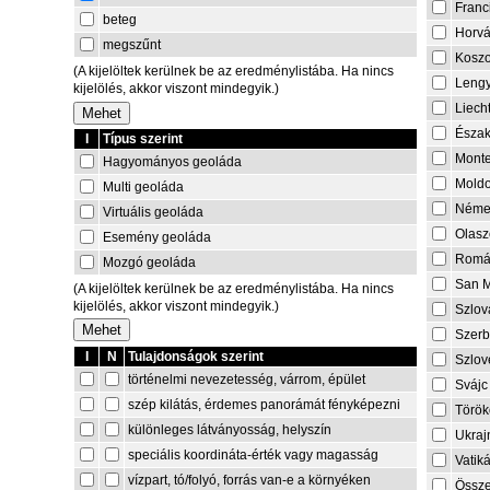
Franc
beteg
Horvá
megszűnt
Kosz
(A kijelöltek kerülnek be az eredménylistába. Ha nincs
Lengy
kijelölés, akkor viszont mindegyik.)
Liech
Észa
I
Típus szerint
Mont
Hagyományos geoláda
Mold
Multi geoláda
Néme
Virtuális geoláda
Olasz
Esemény geoláda
Romá
Mozgó geoláda
San M
(A kijelöltek kerülnek be az eredménylistába. Ha nincs
kijelölés, akkor viszont mindegyik.)
Szlov
Szerb
I
N
Tulajdonságok szerint
Szlov
történelmi nevezetesség, várrom, épület
Svájc
szép kilátás, érdemes panorámát fényképezni
Török
különleges látványosság, helyszín
Ukraj
speciális koordináta-érték vagy magasság
Vatik
vízpart, tó/folyó, forrás van-e a környéken
Össze