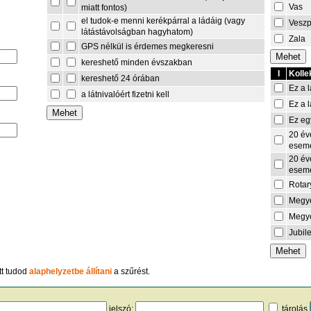
Vas
miatt fontos)
el tudok-e menni kerékpárral a ládáig (vagy
Vesz
látástávolságban hagyhatom)
Zala
GPS nélkül is érdemes megkeresni
kereshető minden évszakban
I
Kolle
kereshető 24 órában
Ez a l
a látnivalóért fizetni kell
Ez a l
Ez eg
20 év
esem
20 év
esem
Rotar
Megye
Megye
Jubil
tt tudod
alaphelyzetbe állítani
a szűrést.
jelszó:
tárolás