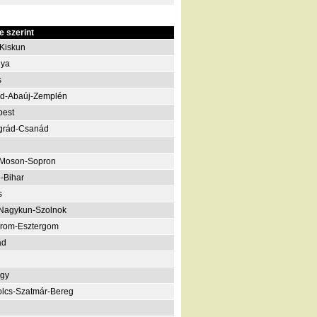
 szerint
Kiskun
nya
s
d-Abaúj-Zemplén
pest
grád-Csanád
-Moson-Sopron
-Bihar
s
Nagykun-Szolnok
rom-Esztergom
ád
gy
lcs-Szatmár-Bereg