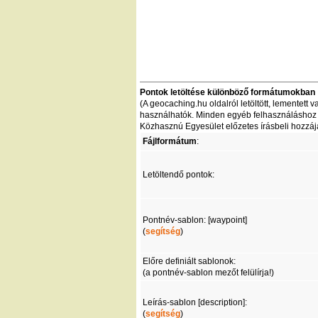
Pontok letöltése különböző formátumokban
(A geocaching.hu oldalról letöltött, lementet
használhatók. Minden egyéb felhasználáshoz - 
Közhasznú Egyesület előzetes írásbeli hozzáj
Fájlformátum
:
Letöltendő pontok:
Pontnév-sablon: [waypoint]
(
segítség
)
Előre definiált sablonok:
(a pontnév-sablon mezőt felülírja!)
Leírás-sablon [description]:
(
segítség
)