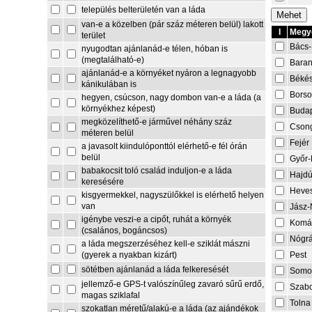
település belterületén van a láda
van-e a közelben (pár száz méteren belül) lakott
I
Megye
terület
Bács-
nyugodtan ajánlanád-e télen, hóban is
(megtalálható-e)
Bara
ajánlanád-e a környéket nyáron a legnagyobb
Béké
kánikulában is
Borso
hegyen, csúcson, nagy dombon van-e a láda (a
környékhez képest)
Buda
megközelíthető-e járművel néhány száz
Cson
méteren belül
Fejér
a javasolt kiindulóponttól elérhető-e fél órán
belül
Győr
babakocsit toló család induljon-e a láda
Hajdú
keresésére
Heve
kisgyermekkel, nagyszülőkkel is elérhető helyen
van
Jász-
igénybe veszi-e a cipőt, ruhát a környék
Komá
(csalános, bogáncsos)
Nógr
a láda megszerzéséhez kell-e sziklát mászni
Pest
(gyerek a nyakban kizárt)
sötétben ajánlanád a láda felkeresését
Somo
jellemző-e GPS-t valószínűleg zavaró sűrű erdő,
Szabo
magas sziklafal
Tolna
szokatlan méretű/alakú-e a láda (az ajándékok