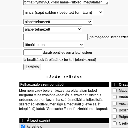
(ha megadod, kiterjesztést 
darab pont legyen a letöltésben
[a beállítások tárolásához be kell jelentkezned]
L á d á k s z ű r é s e
Felhasználó szempontjából
I
Orszá
Magy
Még nem vagy bejelentkezve, az oldal alján tudod
megadni felhasználónevedet és jelszavadat. Akkor is
Albán
érdemes bejelentkezni, ha szűrés nélkül, a teljes listát
Auszt
szeretnéd letölteni, mert úgy a megtalált (illetve saját
telepítésű) ládák "Geocache Found" szimbólumot kapnak.
Boszn
Bulgá
I
Állapot szerint
Cseh
kereshető