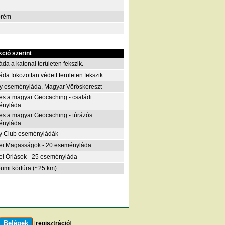
prém
kció szerint
áda a katonai területen fekszik.
áda fokozottan védett területen fekszik.
y eseményláda, Magyar Vöröskereszt
es a magyar Geocaching - családi
ényláda
es a magyar Geocaching - túrázós
ényláda
y Club eseményládák
i Magasságok - 20 eseményláda
i Óriások - 25 eseményláda
eumi körtúra (~25 km)
[
regisztráció
]