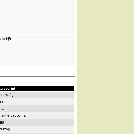
is írj!)
g szerint
arország
ia
ria
ia-Hercegovina
ria
ország