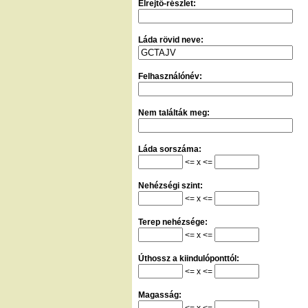
Elrejtő-részlet:
Láda rövid neve:
Felhasználónév:
Nem találták meg:
Láda sorszáma:
<= x <=
Nehézségi szint:
<= x <=
Terep nehézsége:
<= x <=
Úthossz a kiindulóponttól:
<= x <=
Magasság:
<= x <=