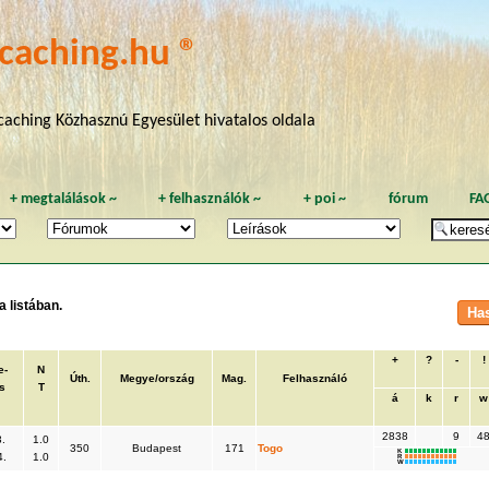
caching.hu ®
aching Közhasznú Egyesület hivatalos oldala
+
megtalálások
~
+
felhasználók
~
+
poi
~
fórum
FA
 listában.
+
?
-
!
e-
N
Úth.
Megye/ország
Mag.
Felhasználó
s
T
á
k
r
w
2838
9
4
.
1.0
350
Budapest
171
Togo
K
4.
1.0
R
W