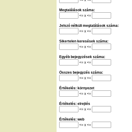
Megtalálások száma:
<= x <=
Jelszó nélküli megtalálások száma:
<= x <=
Sikertelen keresések száma:
<= x <=
Egyéb bejegyzések száma:
<= x <=
Összes bejegyzés száma:
<= x <=
Értékelés: környezet
<= x <=
Értékelés: elrejtés
<= x <=
Értékelés: web
<= x <=