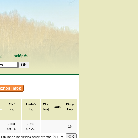
Q
belépés
Első
Utolsó
Táv.
Fény-
.com
log
log
[km]
kép
8
2003.
2026.
10
09.14.
07.23.
Egy lapon megjelenő sorok száma: