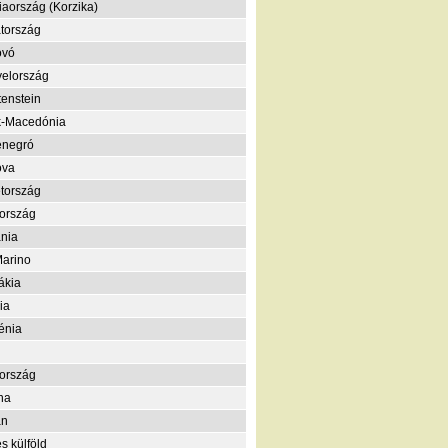
iaország (Korzika)
tország
ovó
elország
tenstein
k-Macedónia
enegró
ova
tország
ország
nia
arino
ákia
ia
énia
ország
na
án
s külföld