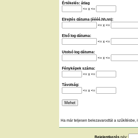
Értékelés: átlag
<= x <=
Elrejtés dátuma (éééé.hh.nn):
<= x <=
Első log dátuma:
<= x <=
Utolsó log dátuma:
<= x <=
Fényképek száma:
<= x <=
Távolság:
<= x <=
Ha már teljesen belezavarodtál a szűkítésbe, i
Bejelentkezés
név: