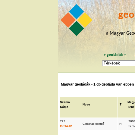
geo
a Magyar Geoc
+
geoládák
~
Magyar geoládák - 1 db geoláda van ebben a
Száma
Megj
Neve
T
Kódja
lené
723.
2003
Cinkotai-kiserdő
H
GCTAJV
09.1