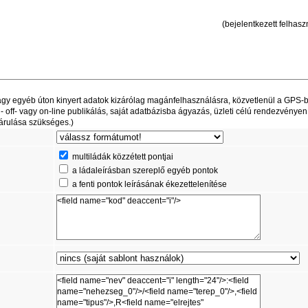
(bejelentkezett felhaszn
t vagy egyéb úton kinyert adatok kizárólag magánfelhasználásra, közvetlenül a GPS-
off- vagy on-line publikálás, saját adatbázisba ágyazás, üzleti célú rendezvényen
árulása szükséges.)
multiládák közzétett pontjai
a ládaleírásban szereplő egyéb pontok
a fenti pontok leírásának ékezettelenítése