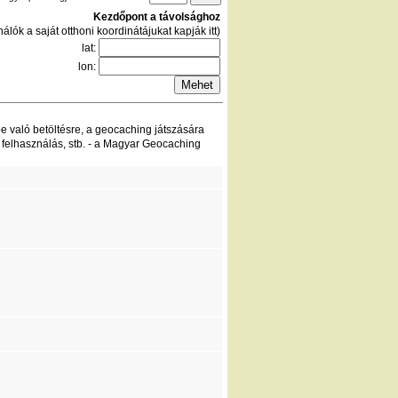
Kezdőpont a távolsághoz
álók a saját otthoni koordinátájukat kapják itt)
lat:
lon:
be való betöltésre, a geocaching játszására
 felhasználás, stb. - a Magyar Geocaching