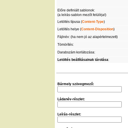
Előre definiált sablonok:
(a leírás-sablon mezőt felülírja!)
Letöltés típusa (
Content-Type
)
Letöltés helye (
Content-Disposition
)
Fájlnév: (ha nem jó az alapértelmezett)
Tömörítés:
Darabszám korlátozása:
Letöltés beállításainak tárolása
:
Bármely szövegmező:
Ládanév-részlet:
Leírás-részlet: