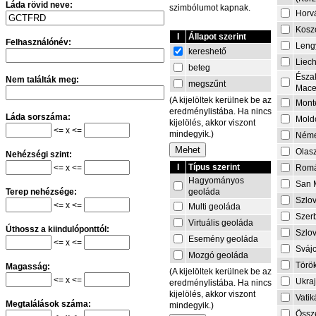
Láda rövid neve:
szimbólumot kapnak.
Horv
Kosz
I
Állapot szerint
Felhasználónév:
Leng
kereshető
Liech
beteg
Észa
Nem találták meg:
megszűnt
Mace
(A kijelöltek kerülnek be az
Mont
eredménylistába. Ha nincs
Láda sorszáma:
Mold
kijelölés, akkor viszont
<= x <=
mindegyik.)
Néme
Olas
Nehézségi szint:
I
Típus szerint
<= x <=
Rom
Hagyományos
San 
geoláda
Terep nehézsége:
Szlo
<= x <=
Multi geoláda
Szer
Virtuális geoláda
Úthossz a kiindulóponttól:
Szlo
Esemény geoláda
<= x <=
Sváj
Mozgó geoláda
Törö
Magasság:
(A kijelöltek kerülnek be az
<= x <=
Ukra
eredménylistába. Ha nincs
kijelölés, akkor viszont
Vati
Megtalálások száma:
mindegyik.)
Össze