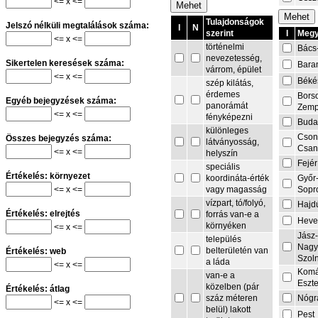
<= x <=
Tulajdonságok
Jelszó nélküli megtalálások száma:
I
N
I
Megy
szerint
<= x <=
történelmi
Bács
nevezetesség,
Sikertelen keresések száma:
Bara
várrom, épület
<= x <=
Béké
szép kilátás,
érdemes
Bors
Egyéb bejegyzések száma:
panorámát
Zemp
<= x <=
fényképezni
Buda
különleges
Cson
Összes bejegyzés száma:
látványosság,
Csa
<= x <=
helyszín
Fejér
speciális
Értékelés: környezet
Győr
koordináta-érték
<= x <=
Sopr
vagy magasság
vízpart, tó/folyó,
Hajd
Értékelés: elrejtés
forrás van-e a
Heve
környéken
<= x <=
Jász
település
Nagy
belterületén van
Értékelés: web
Szol
a láda
<= x <=
Komá
van-e a
Eszt
közelben (pár
Értékelés: átlag
Nógr
száz méteren
<= x <=
belül) lakott
Pest