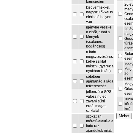
keresésére
20 é
kisgyermekkel,
magy
nagyszülőkkel is
Geoc
elérhető helyen
csalá
van
esem
igénybe veszi-e
20 é
a cipőt, ruhát a
magy
környék
Geoc
(csalános,
túrá
bogáncsos)
esem
a láda
Rota
megszerzéséhez
esem
kell-e sziklát
Megy
mászni (gyerek a
Maga
nyakban kizárt)
20
sötétben
esem
ajánlanád a láda
Megy
felkeresését
Óriás
jellemző-e GPS-t
esem
valószínűleg
Jubi
zavaró sűrű
körtú
erdő, magas
km)
sziklafal
szokatlan
méretű/alakú-e a
láda (az
ajándékok miatt