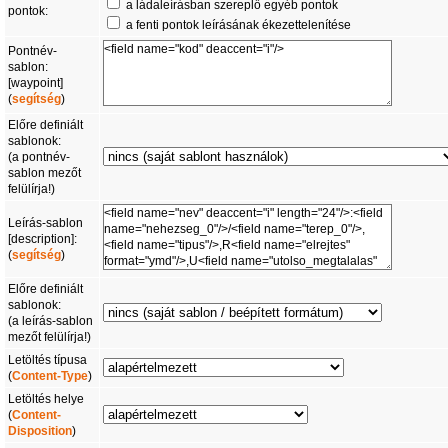
a ládaleírásban szereplő egyéb pontok
pontok:
a fenti pontok leírásának ékezettelenítése
Pontnév-
sablon:
[waypoint]
(
segítség
)
Előre definiált
sablonok:
(a pontnév-
sablon mezőt
felülírja!)
Leírás-sablon
[description]:
(
segítség
)
Előre definiált
sablonok:
(a leírás-sablon
mezőt felülírja!)
Letöltés típusa
(
Content-Type
)
Letöltés helye
(
Content-
Disposition
)