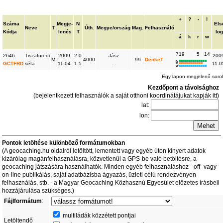
+
?
-
!
Száma
Megje-
N
Els
Neve
T
Úth.
Megye/ország
Mag.
Felhasználó
Kódja
lenés
T
lo
á
k
r
w
719
5
14
2646.
Tiszafüredi
2009.
2.0
Jász
200
M
4000
99
DenkeT
K
GCTFRD
séta
11.04.
1.5
...
11.0
R
W
Egy lapon megjelenő sor
Kezdőpont a távolsághoz
(bejelentkezett felhasználók a saját otthoni koordinátájukat kapják itt)
lat:
lon:
Pontok letöltése különböző formátumokban
(A geocaching.hu oldalról letöltött, lementett vagy egyéb úton kinyert adatok
kizárólag magánfelhasználásra, közvetlenül a GPS-be való betöltésre, a
geocaching játszására használhatók. Minden egyéb felhasználáshoz - off- vagy
on-line publikálás, saját adatbázisba ágyazás, üzleti célú rendezvényen
felhasználás, stb. - a Magyar Geocaching Közhasznú Egyesület előzetes írásbeli
hozzájárulása szükséges.)
Fájlformátum
:
multiládák közzétett pontjai
Letöltendő