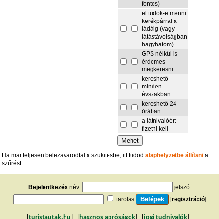
fontos)
el tudok-e menni
kerékpárral a
ládáig (vagy
látástávolságban
hagyhatom)
GPS nélkül is
érdemes
megkeresni
kereshető
minden
évszakban
kereshető 24
órában
a látnivalóért
fizetni kell
Ha már teljesen belezavarodtál a szűkítésbe, itt tudod
alaphelyzetbe állítani
a
szűrést.
Bejelentkezés
név:
jelszó:
tárolás
[
regisztráció
]
[
turistautak.hu
] [
hasznos apróságok
] [
jogi tudnivalók
]