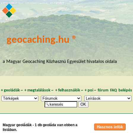
geocaching.hu ®
a Magyar Geocaching Közhasznú Egyesület hivatalos oldala
+
geoládák
~
+
megtalálások
~
+
felhasználók
~
+
poi
~
fórum
FAQ
belépés
Magyar geoládák - 1 db geoláda van ebben a
listában.