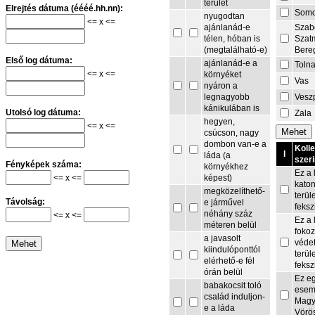
terület
Elrejtés dátuma (éééé.hh.nn):
Som
nyugodtan
<= x <=
Szab
ajánlanád-e
Szat
télen, hóban is
Bere
(megtalálható-e)
Első log dátuma:
ajánlanád-e a
Toln
<= x <=
környéket
Vas
nyáron a
Vesz
legnagyobb
kánikulában is
Utolsó log dátuma:
Zala
hegyen,
<= x <=
csúcson, nagy
dombon van-e a
Koll
I
láda (a
szeri
Fényképek száma:
környékhez
Ez a 
<= x <=
képest)
kato
megközelíthető-
terül
Távolság:
e járművel
feksz
néhány száz
<= x <=
Ez a 
méteren belül
fokoz
a javasolt
védet
kiindulóponttól
terül
elérhető-e fél
feksz
órán belül
Ez e
babakocsit toló
esem
család induljon-
Magy
e a láda
Vörö