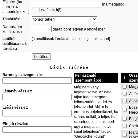
Fájlnév: (ha
(ha megadod,
nem jó az
kiterjesztést is írj!)
alapértelmezett)
Tömörítés:
Darabszám
darab pont legyen a letöltésben
korlátozása:
Letöltés
[a beállítások tárolásához be kell jelentkezned]
beállításainak
tárolása
:
L á d á k s z ű r é s e
Bármely szövegmező:
Felhasználó
Orsz
I
szempontjából
szeri
Magy
Még nem vagy
Ládanév-részlet:
bejelentkezve, az oldal
Albá
alján tudod megadni
Auszt
felhasználónevedet és
jelszavadat. Akkor is
Leírás-részlet:
Bosz
érdemes bejelentkezni, ha
Herc
szűrés nélkül, a teljes listát
Bulg
szeretnéd letölteni, mert
Elrejtő-részlet:
Cseh
úgy a megtalált (illetve
saját telepítésű) ládák
Fran
"Geocache Found"
(Korz