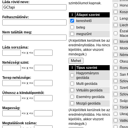
Láda rövid neve:
szimbólumot kapnak.
Horv
Kosz
I
Állapot szerint
Felhasználónév:
Leng
kereshető
Liech
beteg
Észa
Nem találták meg:
megszűnt
Mace
(A kijelöltek kerülnek be az
Mont
eredménylistába. Ha nincs
Láda sorszáma:
Mold
kijelölés, akkor viszont
<= x <=
mindegyik.)
Néme
Olas
Nehézségi szint:
I
Típus szerint
<= x <=
Rom
Hagyományos
San 
geoláda
Terep nehézsége:
Szlo
<= x <=
Multi geoláda
Szer
Virtuális geoláda
Úthossz a kiindulóponttól:
Szlo
Esemény geoláda
<= x <=
Sváj
Mozgó geoláda
Törö
Magasság:
(A kijelöltek kerülnek be az
<= x <=
Ukra
eredménylistába. Ha nincs
kijelölés, akkor viszont
Vati
Megtalálások száma:
mindegyik.)
Össze