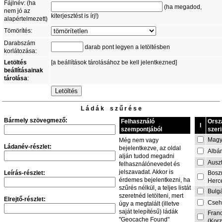
Fájlnév: (ha
(ha megadod,
nem jó az
kiterjesztést is írj!)
alapértelmezett)
Tömörítés:
Darabszám
darab pont legyen a letöltésben
korlátozása:
Letöltés
[a beállítások tárolásához be kell jelentkezned]
beállításainak
tárolása
:
L á d á k s z ű r é s e
Bármely szövegmező:
Felhasználó
Orsz
I
szempontjából
szeri
Magy
Még nem vagy
Ládanév-részlet:
bejelentkezve, az oldal
Albá
alján tudod megadni
Auszt
felhasználónevedet és
jelszavadat. Akkor is
Leírás-részlet:
Bosz
érdemes bejelentkezni, ha
Herc
szűrés nélkül, a teljes listát
Bulg
szeretnéd letölteni, mert
Elrejtő-részlet:
Cseh
úgy a megtalált (illetve
saját telepítésű) ládák
Fran
"Geocache Found"
(Korz