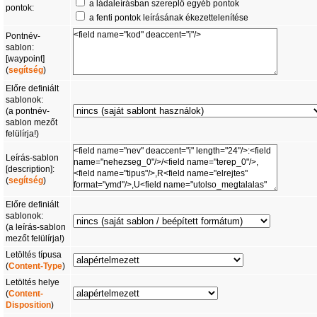
a ládaleírásban szereplő egyéb pontok
pontok:
a fenti pontok leírásának ékezettelenítése
Pontnév-
sablon:
[waypoint]
(
segítség
)
Előre definiált
sablonok:
(a pontnév-
sablon mezőt
felülírja!)
Leírás-sablon
[description]:
(
segítség
)
Előre definiált
sablonok:
(a leírás-sablon
mezőt felülírja!)
Letöltés típusa
(
Content-Type
)
Letöltés helye
(
Content-
Disposition
)