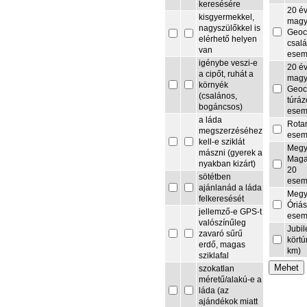
keresésére
20 é
kisgyermekkel,
magy
nagyszülőkkel is
Geoc
elérhető helyen
csalá
van
esem
igénybe veszi-e
20 é
a cipőt, ruhát a
magy
környék
Geoc
(csalános,
túrá
bogáncsos)
esem
a láda
Rota
megszerzéséhez
esem
kell-e sziklát
Megy
mászni (gyerek a
Maga
nyakban kizárt)
20
sötétben
esem
ajánlanád a láda
Megy
felkeresését
Óriás
jellemző-e GPS-t
esem
valószínűleg
Jubi
zavaró sűrű
körtú
erdő, magas
km)
sziklafal
szokatlan
méretű/alakú-e a
láda (az
ajándékok miatt