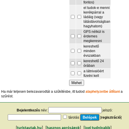
fontos)
el tudok-e menni
kerékpárral a
ládáig (vagy
látástávolságban
hagyhatom)
GPS nélkül is
érdemes
megkeresni
kereshető
minden
évszakban
kereshető 24
órában
a látnivalóért
fizetni kell
Ha már teljesen belezavarodtál a szűkítésbe, itt tudod
alaphelyzetbe állítani
a
szűrést.
Bejelentkezés
név:
jelszó:
tárolás
[
regisztráció
]
[
turistautak.hu
] [
hasznos apróságok
] [
jogi tudnivalók
]