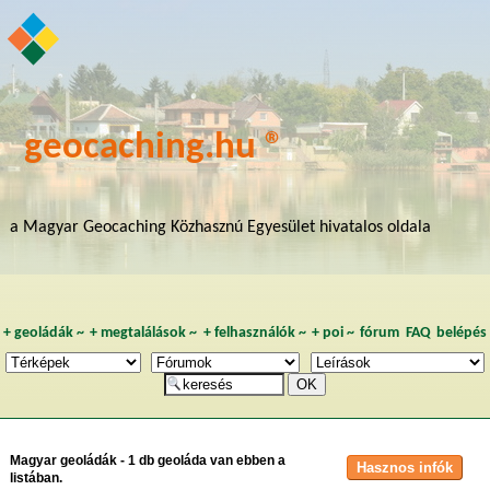
geocaching.hu ®
a Magyar Geocaching Közhasznú Egyesület hivatalos oldala
+
geoládák
~
+
megtalálások
~
+
felhasználók
~
+
poi
~
fórum
FAQ
belépés
Magyar geoládák - 1 db geoláda van ebben a
listában.