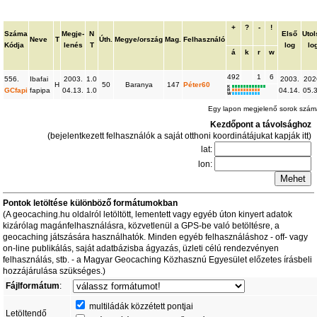
+
?
-
!
Száma
Megje-
N
Első
Uto
Neve
T
Úth.
Megye/ország
Mag.
Felhasználó
Kódja
lenés
T
log
lo
á
k
r
w
492
1
6
556.
Ibafai
2003.
1.0
2003.
202
H
50
Baranya
147
Péter60
K
GCfapi
fapipa
04.13.
1.0
04.14.
05.3
R
W
Egy lapon megjelenő sorok szá
Kezdőpont a távolsághoz
(bejelentkezett felhasználók a saját otthoni koordinátájukat kapják itt)
lat:
lon:
Pontok letöltése különböző formátumokban
(A geocaching.hu oldalról letöltött, lementett vagy egyéb úton kinyert adatok
kizárólag magánfelhasználásra, közvetlenül a GPS-be való betöltésre, a
geocaching játszására használhatók. Minden egyéb felhasználáshoz - off- vagy
on-line publikálás, saját adatbázisba ágyazás, üzleti célú rendezvényen
felhasználás, stb. - a Magyar Geocaching Közhasznú Egyesület előzetes írásbeli
hozzájárulása szükséges.)
Fájlformátum
:
multiládák közzétett pontjai
Letöltendő