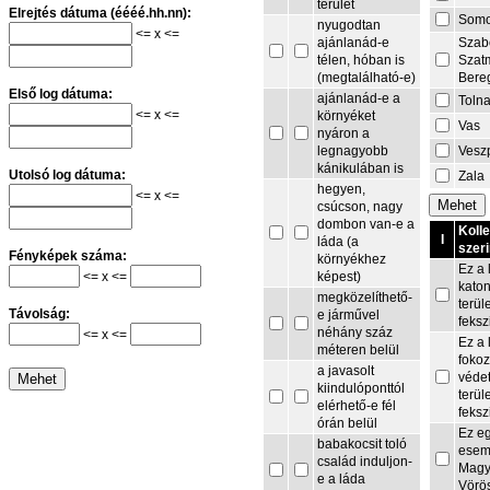
terület
Elrejtés dátuma (éééé.hh.nn):
Som
nyugodtan
<= x <=
Szab
ajánlanád-e
Szat
télen, hóban is
Bere
(megtalálható-e)
Első log dátuma:
ajánlanád-e a
Toln
<= x <=
környéket
Vas
nyáron a
Vesz
legnagyobb
kánikulában is
Utolsó log dátuma:
Zala
hegyen,
<= x <=
csúcson, nagy
dombon van-e a
Koll
I
láda (a
szeri
Fényképek száma:
környékhez
Ez a 
<= x <=
képest)
kato
megközelíthető-
terül
Távolság:
e járművel
feksz
néhány száz
<= x <=
Ez a 
méteren belül
fokoz
a javasolt
védet
kiindulóponttól
terül
elérhető-e fél
feksz
órán belül
Ez e
babakocsit toló
esem
család induljon-
Magy
e a láda
Vörö