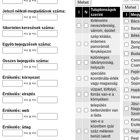
<= x <=
Tulajdonságok
Jelszó nélküli megtalálások száma:
I
N
I
Megy
szerint
<= x <=
történelmi
Bács
nevezetesség,
Sikertelen keresések száma:
Bara
várrom, épület
<= x <=
Béké
szép kilátás,
érdemes
Bors
Egyéb bejegyzések száma:
panorámát
Zemp
<= x <=
fényképezni
Buda
különleges
Cson
Összes bejegyzés száma:
látványosság,
Csa
<= x <=
helyszín
Fejér
speciális
Értékelés: környezet
Győr
koordináta-érték
<= x <=
Sopr
vagy magasság
vízpart, tó/folyó,
Hajd
Értékelés: elrejtés
forrás van-e a
Heve
környéken
<= x <=
Jász
település
Nagy
belterületén van
Értékelés: web
Szol
a láda
<= x <=
Komá
van-e a
Eszt
közelben (pár
Értékelés: átlag
Nógr
száz méteren
<= x <=
belül) lakott
Pest