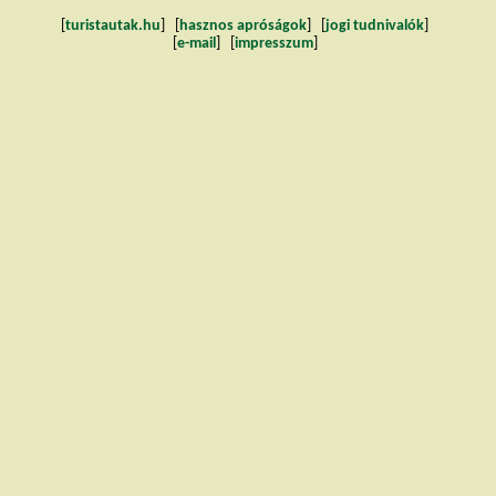
[
turistautak.hu
] [
hasznos apróságok
] [
jogi tudnivalók
]
[
e-mail
] [
impresszum
]