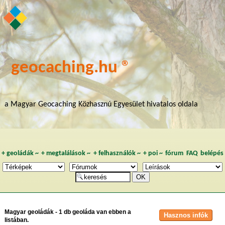
geocaching.hu ®
a Magyar Geocaching Közhasznú Egyesület hivatalos oldala
+
geoládák
~
+
megtalálások
~
+
felhasználók
~
+
poi
~
fórum
FAQ
belépés
Magyar geoládák - 1 db geoláda van ebben a
listában.