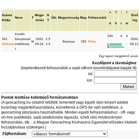
+
?
-
!
Száma
Megje-
N
Első
Neve
T
Úth.
Megye/ország
Mag.
Felhasználó
Kódja
lenés
T
log
á
k
r
w
Komlói
340
4
4
391.
bányászati
2002.
2.5
2002.
M
Baranya
282
Fairy
GCkomt
emlékhely
08.24.
3.5
09.12
K
R
W
I.
Egy lapon megjelenő soro
Kezdőpont a távolsághoz
(bejelentkezett felhasználók a saját otthoni koordinátájukat kapják itt)
lat:
lon:
Pontok letöltése különböző formátumokban
(A geocaching.hu oldalról letöltött, lementett vagy egyéb úton kinyert adatok
kizárólag magánfelhasználásra, közvetlenül a GPS-be való betöltésre, a
geocaching játszására használhatók. Minden egyéb felhasználáshoz - off- vagy
on-line publikálás, saját adatbázisba ágyazás, üzleti célú rendezvényen
felhasználás, stb. - a Magyar Geocaching Közhasznú Egyesület előzetes írásbeli
hozzájárulása szükséges.)
Fájlformátum
: