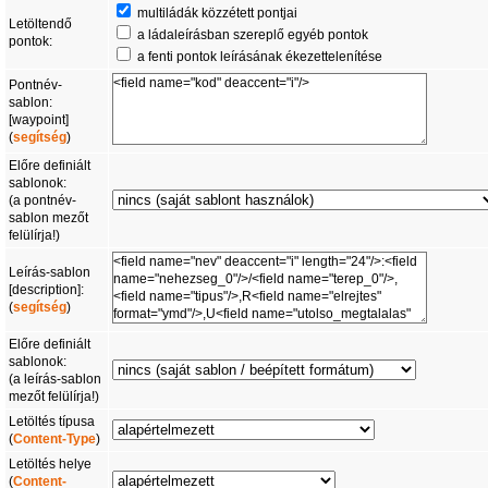
multiládák közzétett pontjai
Letöltendő
a ládaleírásban szereplő egyéb pontok
pontok:
a fenti pontok leírásának ékezettelenítése
Pontnév-
sablon:
[waypoint]
(
segítség
)
Előre definiált
sablonok:
(a pontnév-
sablon mezőt
felülírja!)
Leírás-sablon
[description]:
(
segítség
)
Előre definiált
sablonok:
(a leírás-sablon
mezőt felülírja!)
Letöltés típusa
(
Content-Type
)
Letöltés helye
(
Content-