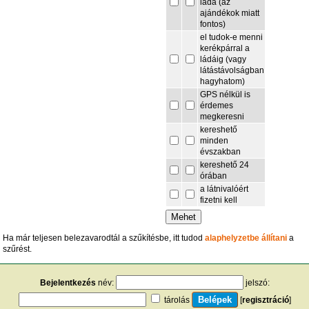
láda (az
ajándékok miatt
fontos)
el tudok-e menni
kerékpárral a
ládáig (vagy
látástávolságban
hagyhatom)
GPS nélkül is
érdemes
megkeresni
kereshető
minden
évszakban
kereshető 24
órában
a látnivalóért
fizetni kell
Ha már teljesen belezavarodtál a szűkítésbe, itt tudod
alaphelyzetbe állítani
a
szűrést.
Bejelentkezés
név:
jelszó:
tárolás
[
regisztráció
]