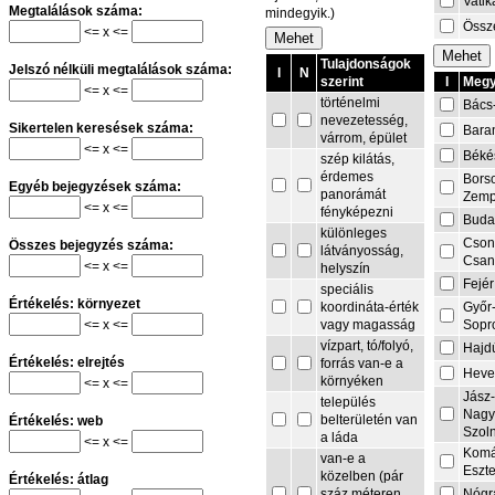
Vati
Megtalálások száma:
mindegyik.)
Össze
<= x <=
Tulajdonságok
Jelszó nélküli megtalálások száma:
I
N
I
Megy
szerint
<= x <=
történelmi
Bács
nevezetesség,
Sikertelen keresések száma:
Bara
várrom, épület
<= x <=
Béké
szép kilátás,
érdemes
Bors
Egyéb bejegyzések száma:
panorámát
Zemp
<= x <=
fényképezni
Buda
különleges
Cson
Összes bejegyzés száma:
látványosság,
Csa
<= x <=
helyszín
Fejér
speciális
Értékelés: környezet
Győr
koordináta-érték
<= x <=
Sopr
vagy magasság
vízpart, tó/folyó,
Hajd
Értékelés: elrejtés
forrás van-e a
Heve
környéken
<= x <=
Jász
település
Nagy
belterületén van
Értékelés: web
Szol
a láda
<= x <=
Komá
van-e a
Eszt
közelben (pár
Értékelés: átlag
Nógr
száz méteren