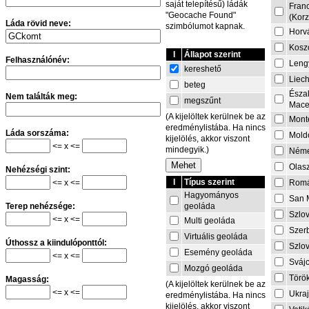
saját telepítésű) ládák
Fran
"Geocache Found"
(Korz
Láda rövid neve:
szimbólumot kapnak.
Horv
Kosz
I
Állapot szerint
Felhasználónév:
Leng
kereshető
Liech
beteg
Észa
Nem találták meg:
megszűnt
Mace
(A kijelöltek kerülnek be az
Mont
eredménylistába. Ha nincs
Láda sorszáma:
Mold
kijelölés, akkor viszont
<= x <=
mindegyik.)
Néme
Olas
Nehézségi szint:
I
Típus szerint
<= x <=
Rom
Hagyományos
San 
geoláda
Terep nehézsége:
Szlo
<= x <=
Multi geoláda
Szer
Virtuális geoláda
Úthossz a kiindulóponttól:
Szlo
Esemény geoláda
<= x <=
Sváj
Mozgó geoláda
Törö
Magasság:
(A kijelöltek kerülnek be az
<= x <=
Ukra
eredménylistába. Ha nincs
kijelölés, akkor viszont