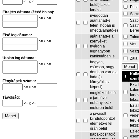
<= x <=
belül) lakott
Pest
terület
Elrejtés dátuma (éééé.hh.nn):
Som
nyugodtan
<= x <=
Szab
ajánlanád-e
Szat
télen, hóban is
Bere
(megtalálható-e)
Első log dátuma:
ajánlanád-e a
Toln
<= x <=
környéket
Vas
nyáron a
Vesz
legnagyobb
kánikulában is
Utolsó log dátuma:
Zala
hegyen,
<= x <=
csúcson, nagy
dombon van-e a
Koll
I
láda (a
szeri
Fényképek száma:
környékhez
Ez a 
<= x <=
képest)
kato
megközelíthető-
terül
Távolság:
e járművel
feksz
néhány száz
<= x <=
Ez a 
méteren belül
fokoz
a javasolt
védet
kiindulóponttól
terül
elérhető-e fél
feksz
órán belül
Ez e
babakocsit toló
esem