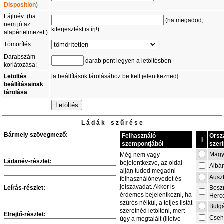
Disposition
)
Fájlnév: (ha
(ha megadod,
nem jó az
kiterjesztést is írj!)
alapértelmezett)
Tömörítés:
Darabszám
darab pont legyen a letöltésben
korlátozása:
Letöltés
[a beállítások tárolásához be kell jelentkezned]
beállításainak
tárolása
:
L á d á k s z ű r é s e
Bármely szövegmező:
Felhasználó
Orsz
I
szempontjából
szeri
Magy
Még nem vagy
Ládanév-részlet:
bejelentkezve, az oldal
Albá
alján tudod megadni
Auszt
felhasználónevedet és
jelszavadat. Akkor is
Leírás-részlet:
Bosz
érdemes bejelentkezni, ha
Herc
szűrés nélkül, a teljes listát
Bulg
szeretnéd letölteni, mert
Elrejtő-részlet:
Cseh
úgy a megtalált (illetve