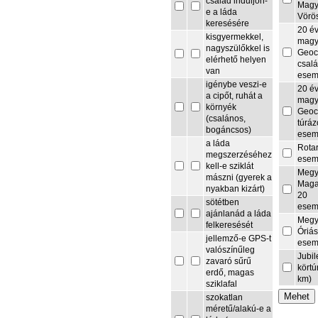
család induljon-
Magy
e a láda
Vörö
keresésére
20 é
kisgyermekkel,
magy
nagyszülőkkel is
Geoc
elérhető helyen
csalá
van
esem
igénybe veszi-e
20 é
a cipőt, ruhát a
magy
környék
Geoc
(csalános,
túrá
bogáncsos)
esem
a láda
Rota
megszerzéséhez
esem
kell-e sziklát
Megy
mászni (gyerek a
Maga
nyakban kizárt)
20
sötétben
esem
ajánlanád a láda
Megy
felkeresését
Óriás
jellemző-e GPS-t
esem
valószínűleg
Jubi
zavaró sűrű
körtú
erdő, magas
km)
sziklafal
szokatlan
méretű/alakú-e a