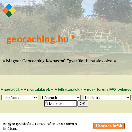
geocaching.hu ®
a Magyar Geocaching Közhasznú Egyesület hivatalos oldala
+
geoládák
~
+
megtalálások
~
+
felhasználók
~
+
poi
~
fórum
FAQ
belépés
Magyar geoládák - 1 db geoláda van ebben a
listában.