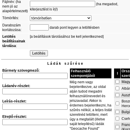
Fájlnév: (ha
(ha megadod,
nem jó az
kiterjesztést is írj!)
alapértelmezett)
Tömörítés:
Darabszám
darab pont legyen a letöltésben
korlátozása:
Letöltés
[a beállítások tárolásához be kell jelentkezned]
beállításainak
tárolása
:
L á d á k s z ű r é s e
Bármely szövegmező:
Felhasználó
Orsz
I
szempontjából
szeri
Magy
Még nem vagy
Ládanév-részlet:
bejelentkezve, az oldal
Albá
alján tudod megadni
Auszt
felhasználónevedet és
jelszavadat. Akkor is
Leírás-részlet:
Bosz
érdemes bejelentkezni, ha
Herc
szűrés nélkül, a teljes listát
Bulg
szeretnéd letölteni, mert
Elrejtő-részlet:
Cseh
úgy a megtalált (illetve
saját telepítésű) ládák
Fran
"Geocache Found"
(Korz