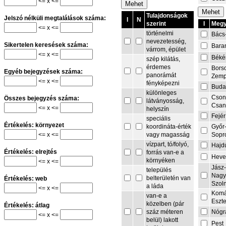
<= x <=
Tulajdonságok
Jelszó nélküli megtalálások száma:
I
N
I
Megy
szerint
<= x <=
történelmi
Bács
nevezetesség,
Sikertelen keresések száma:
Bara
várrom, épület
<= x <=
Béké
szép kilátás,
érdemes
Bors
Egyéb bejegyzések száma:
panorámát
Zemp
<= x <=
fényképezni
Buda
különleges
Cson
Összes bejegyzés száma:
látványosság,
Csa
<= x <=
helyszín
Fejér
speciális
Értékelés: környezet
Győr
koordináta-érték
<= x <=
Sopr
vagy magasság
vízpart, tó/folyó,
Hajd
Értékelés: elrejtés
forrás van-e a
Heve
környéken
<= x <=
Jász
település
Nagy
belterületén van
Értékelés: web
Szol
a láda
<= x <=
Komá
van-e a
Eszt
közelben (pár
Értékelés: átlag
Nógr
száz méteren
<= x <=
belül) lakott
Pest