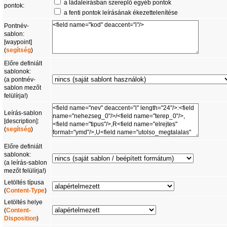
a ládaleírásban szereplő egyéb pontok
pontok:
a fenti pontok leírásának ékezettelenítése
Pontnév-
sablon:
[waypoint]
(
segítség
)
Előre definiált
sablonok:
(a pontnév-
sablon mezőt
felülírja!)
Leírás-sablon
[description]:
(
segítség
)
Előre definiált
sablonok:
(a leírás-sablon
mezőt felülírja!)
Letöltés típusa
(
Content-Type
)
Letöltés helye
(
Content-
Disposition
)