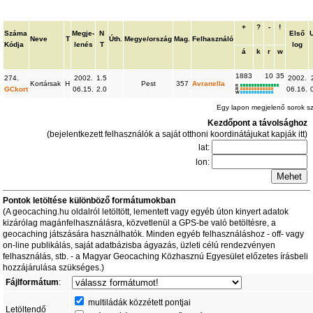
+
?
-
!
Száma
Megje-
N
Első
Neve
T
Úth.
Megye/ország
Mag.
Felhasználó
Kódja
lenés
T
log
á
k
r
w
1883
10
35
274.
2002.
1.5
2002.
Kortársak
H
Pest
357
Avranella
K
GCkort
06.15.
2.0
06.16.
R
W
Egy lapon megjelenő sorok 
Kezdőpont a távolsághoz
(bejelentkezett felhasználók a saját otthoni koordinátájukat kapják itt)
lat:
lon:
Pontok letöltése különböző formátumokban
(A geocaching.hu oldalról letöltött, lementett vagy egyéb úton kinyert adatok
kizárólag magánfelhasználásra, közvetlenül a GPS-be való betöltésre, a
geocaching játszására használhatók. Minden egyéb felhasználáshoz - off- vagy
on-line publikálás, saját adatbázisba ágyazás, üzleti célú rendezvényen
felhasználás, stb. - a Magyar Geocaching Közhasznú Egyesület előzetes írásbeli
hozzájárulása szükséges.)
Fájlformátum
:
multiládák közzétett pontjai
Letöltendő