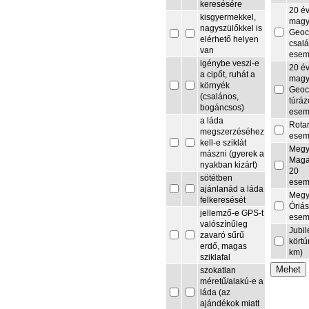
keresésére
20 é
kisgyermekkel,
magy
nagyszülőkkel is
Geoc
elérhető helyen
csalá
van
esem
igénybe veszi-e
20 é
a cipőt, ruhát a
magy
környék
Geoc
(csalános,
túrá
bogáncsos)
esem
a láda
Rota
megszerzéséhez
esem
kell-e sziklát
Megy
mászni (gyerek a
Maga
nyakban kizárt)
20
sötétben
esem
ajánlanád a láda
Megy
felkeresését
Óriás
jellemző-e GPS-t
esem
valószínűleg
Jubi
zavaró sűrű
körtú
erdő, magas
km)
sziklafal
szokatlan
méretű/alakú-e a
láda (az
ajándékok miatt