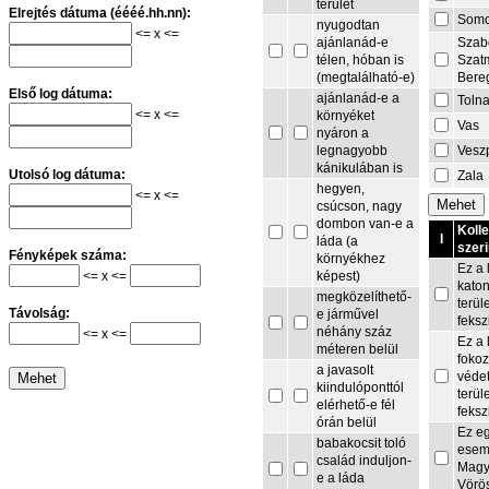
terület
Elrejtés dátuma (éééé.hh.nn):
Som
nyugodtan
<= x <=
Szab
ajánlanád-e
Szat
télen, hóban is
Bere
(megtalálható-e)
Első log dátuma:
ajánlanád-e a
Toln
<= x <=
környéket
Vas
nyáron a
Vesz
legnagyobb
kánikulában is
Utolsó log dátuma:
Zala
hegyen,
<= x <=
csúcson, nagy
dombon van-e a
Koll
I
láda (a
szeri
Fényképek száma:
környékhez
Ez a 
<= x <=
képest)
kato
megközelíthető-
terül
Távolság:
e járművel
feksz
néhány száz
<= x <=
Ez a 
méteren belül
fokoz
a javasolt
védet
kiindulóponttól
terül
elérhető-e fél
feksz
órán belül
Ez e
babakocsit toló
esem
család induljon-
Magy
e a láda
Vörö