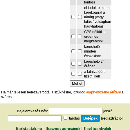
fontos)
el tudok-e menni
kerékpárral a
ládáig (vagy
látástávolságban
hagyhatom)
GPS nélkül is
érdemes
megkeresni
kereshető
minden
évszakban
kereshető 24
órában
a látnivalóért
fizetni kell
Ha már teljesen belezavarodtál a szűkítésbe, itt tudod
alaphelyzetbe állítani
a
szűrést.
Bejelentkezés
név:
jelszó:
tárolás
[
regisztráció
]
[
turistautak.hu
] [
hasznos apróságok
] [
jogi tudnivalók
]