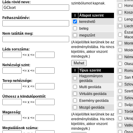
Láda rövid neve:
szimbólumot kapnak.
Horv
Kosz
I
Állapot szerint
Felhasználónév:
Leng
kereshető
Liech
beteg
Észa
Nem találták meg:
megszűnt
Mace
(A kijelöltek kerülnek be az
Mont
eredménylistába. Ha nincs
Láda sorszáma:
Mold
kijelölés, akkor viszont
<= x <=
mindegyik.)
Néme
Olas
Nehézségi szint:
I
Típus szerint
<= x <=
Rom
Hagyományos
San 
geoláda
Terep nehézsége:
Szlo
<= x <=
Multi geoláda
Szer
Virtuális geoláda
Úthossz a kiindulóponttól:
Szlo
Esemény geoláda
<= x <=
Sváj
Mozgó geoláda
Törö
Magasság:
(A kijelöltek kerülnek be az
<= x <=
Ukra
eredménylistába. Ha nincs
kijelölés, akkor viszont
Vati
Megtalálások száma:
mindegyik.)
Össze