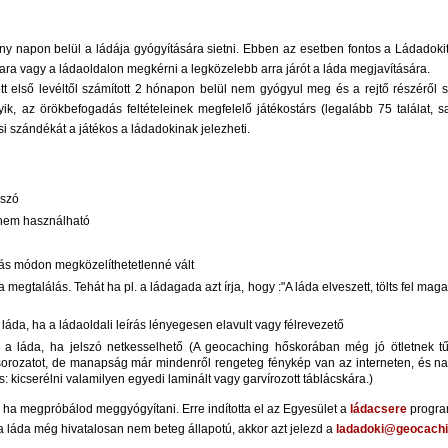
y napon belül a ládája gyógyítására sietni. Ebben az esetben fontos a Ládadokit é
oldara vagy a ládaoldalon megkérni a legközelebb arra járót a láda megjavítására.
 első levéltől számított 2 hónapon belül nem gyógyul meg és a rejtő részéről s
k, az örökbefogadás feltételeinek megfelelő játékostárs (legalább 75 találat, 
i szándékát a játékos a ládadokinak jelezheti.
lszó
t nem használható
 más módon megközelíthetetlenné vált
 megtalálás. Tehát ha pl. a ládagada azt írja, hogy :"A láda elveszett, tölts fel mag
a láda, ha a ládaoldali leírás lényegesen elavult vagy félrevezető
ó) a láda, ha jelszó netkesselhető (A geocaching hőskorában még jó ötletnek t
rsorozatot, de manapság már mindenről rengeteg fénykép van az interneten, és 
s: kicserélni valamilyen egyedi laminált vagy garvírozott táblácskára.)
, ha megpróbálod meggyógyítani. Erre indította el az Egyesület a
ládacsere
progra
a láda még hivatalosan nem beteg állapotú, akkor azt jelezd a
ladadoki@geocachi