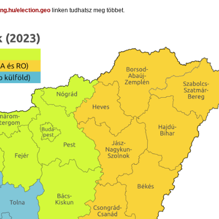
g.hu/election.geo
linken tudhatsz meg többet.