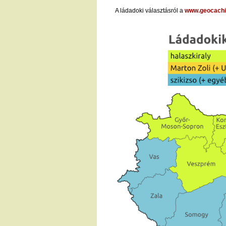
A ládadoki választásról a
www.geocachin