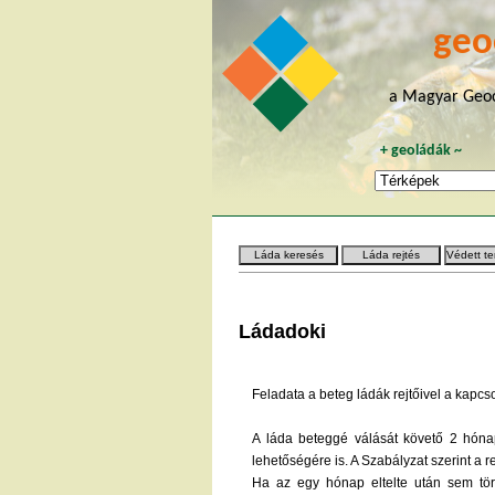
geo
a Magyar Geoc
+
geoládák
~
Láda keresés
Láda rejtés
Védett te
Ládadoki
Feladata a beteg ládák rejtőivel a kapcso
A láda beteggé válását követő 2 hónap
lehetőségére is. A Szabályzat szerint a 
Ha az egy hónap eltelte után sem tört