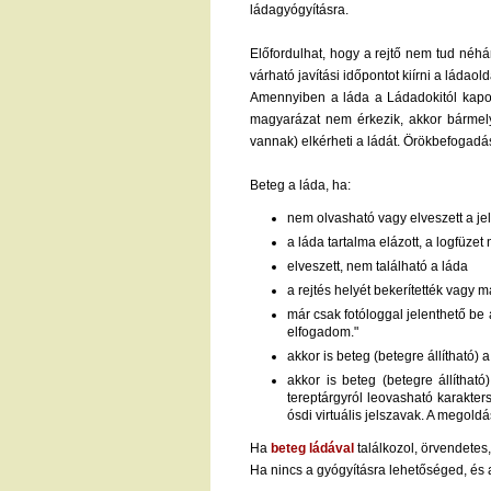
ládagyógyításra.
Előfordulhat, hogy a rejtő nem tud néhán
várható javítási időpontot kiírni a láda
Amennyiben a láda a Ládadokitól kapott
magyarázat nem érkezik, akkor bármelyi
vannak) elkérheti a ládát. Örökbefogadás
Beteg a láda, ha:
nem olvasható vagy elveszett a je
a láda tartalma elázott, a logfüze
elveszett, nem található a láda
a rejtés helyét bekerítették vagy
már csak fotóloggal jelenthető be a
elfogadom."
akkor is beteg (betegre állítható) 
akkor is beteg (betegre állíthat
tereptárgyról leovasható karakte
ósdi virtuális jelszavak. A megoldá
Ha
beteg ládával
találkozol, örvendetes
Ha nincs a gyógyításra lehetőséged, és 