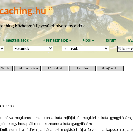
caching.hu ®
aching Közhasznú Egyesület hivatalos oldala
+
megtalálások
~
+
felhasználók
~
+
poi
~
fórum
FA
rületeken
Ládamoderáció
Láda doki
Logbíró
Geojézuska
lattartás.
 múlva megkeresi email-ben a láda rejtőjét, és megkéri a láda gyógyítására, 
rejtőnek egy hónap áll rendelkezésére a láda gyógyítására.
énik semmi a ládával, a Ládadoki megkísérli újra felvenni a kapcsolatot, a r