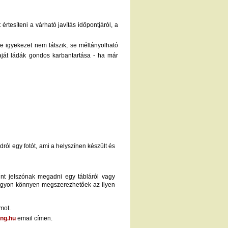
rtesíteni a várható javítás időpontjáról, a
e igyekezet nem látszik, se méltányolható
saját ládák gondos karbantartása - ha már
adról egy fotót, ami a helyszínen készült és
űnt jelszónak megadni egy tábláról vagy
nagyon könnyen megszerezhetőek az ilyen
mot.
ng.hu
email címen.