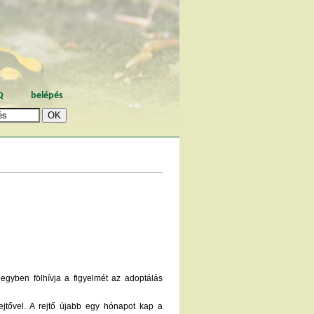
Q
belépés
egyben fölhívja a figyelmét az adoptálás
ejtővel. A rejtő újabb egy hónapot kap a