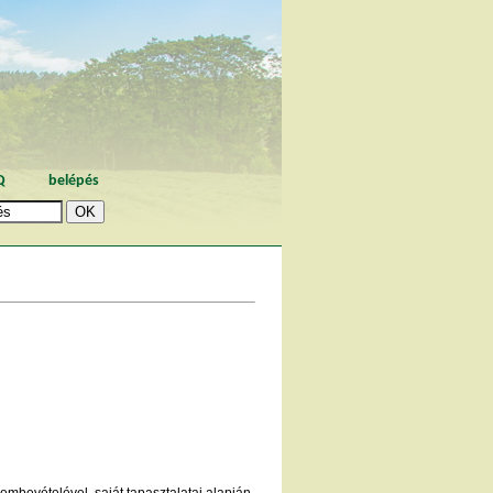
Q
belépés
embevételével, saját tapasztalatai alapján