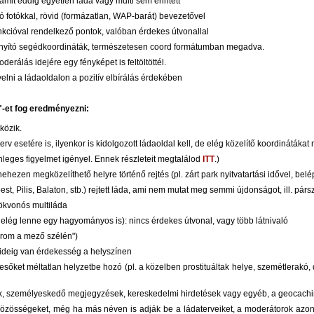
amit eddig egyetlen láda vagy multi sem érintett
ó fotókkal, rövid (formázatlan, WAP-barát) bevezetővel
unkcióval rendelkező pontok, valóban érdekes útvonallal
irányító segédkoordináták, természetesen coord formátumban megadva.
oderálás idejére egy fényképet is feltöltöttél.
elni a ládaoldalon a pozitív elbírálás érdekében
"-et fog eredményezni:
közik.
erv esetére is, ilyenkor is kidolgozott ládaoldal kell, de elég közelítő koordinátáka
lönleges figyelmet igényel. Ennek részleteit megtalálod
ITT
.)
ezen megközelíthető helyre történő rejtés (pl. zárt park nyitvatartási idővel, belé
, Pilis, Balaton, stb.) rejtett láda, ami nem mutat meg semmi újdonságot, ill. pár
ökvonós multiláda
 elég lenne egy hagyományos is): nincs érdekes útvonal, vagy több látnivaló
rom a mező szélén")
 ideig van érdekesség a helyszínen
esőket méltatlan helyzetbe hozó (pl. a közelben prostituáltak helye, szemétlerakó, d
sok, személyeskedő megjegyzések, kereskedelmi hirdetések vagy egyéb, a geocachi
 közösségeket, még ha más néven is adják be a ládaterveiket, a moderátorok azono