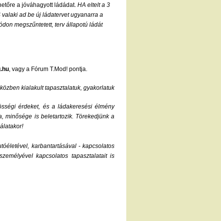
etőre a jóváhagyott ládádat.
HA eltelt a 3
valaki ad be új ládatervet ugyanarra a
on megszűntetett, terv állapotú ládát
.hu
, vagy a Fórum T.Mod! pontja.
közben kialakult tapasztalatuk, gyakorlatuk
zösségi érdeket, és a ládakeresési élmény
a, minősége is beletartozik. Törekedjünk a
álatakor!
tóéletével, karbantartásával - kapcsolatos
zemélyével kapcsolatos tapasztalatait is