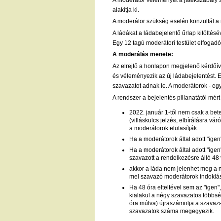
alakítja ki.
A moderátor szükség esetén konzultál a r
A ládákat a ládabejelentő űrlap kitöltés
Egy 12 tagú moderátori testület elfogad
A moderálás menete:
Az elrejtő a honlapon megjelenő kérdőív
és véleményezik az új ládabejelentést. E
szavazatot adnak le. A moderátorok - egy
A rendszer a bejelentés pillanatától mér
2022. január 1-től nem csak a bet
(villáskulcs jelzés, elbírálásra vá
a moderátorok elutasítják.
Ha a moderátorok által adott "igen
Ha a moderátorok által adott "ige
szavazott
a rendelkezésre álló 48 
akkor a láda nem jelenhet meg a ny
mel szavazó moderátorok indoklásai
Ha 48 óra elteltével sem az "igen"
kialakul a négy szavazatos többség,
óra múlva) újraszámolja a szavazat
szavazatok száma megegyezik.