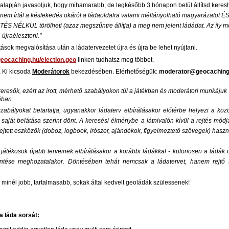
v alapján javasoljuk, hogy mihamarabb, de legkésőbb 3 hónapon belül állítsd keresh
nem írtál a késlekedés okáról a ládaoldalra valami méltányolható magyarázatot ÉS 
NÉLKÜL törölheti (azaz megszűntre állítja) a meg nem jelent ládádat. Az íly mód
 újraéleszteni."
ítások megvalósítása után a ládatervezetet újra és újra be lehet nyújtani.
eocaching.hu/election.geo
linken tudhatsz meg többet.
a Ki kicsoda
Moderátorok
bekezdésében. Elérhetőségük:
moderator@geocaching
keresők, ezért az írott, mérhető szabályokon túl a játékban és moderátori munkájuk 
ában.
abályokat betartatja, ugyanakkor ládaterv elbírálásakor előtérbe helyezi a kö
aját belátása szerint dönt. A keresési élménybe a látnivalón kívül a rejtés módj
rejtett eszközök (doboz, logbook, írószer, ajándékok, figyelmeztető szövegek) haszn
átékosok újabb terveinek elbírálásakor a korábbi ládákkal - különösen a ládák u
öntése meghozatalakor. Döntésében tehát nemcsak a ládatervet, hanem rejtő s
y minél jobb, tartalmasabb, sokak által kedvelt geoládák szülessenek!
 a láda sorsát: