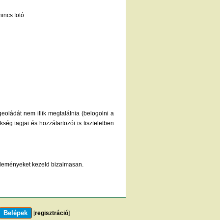
incs fotó
oládát nem illik megtalálnia (belogolni a
ég tagjai és hozzátartozói is tiszteletben
véleményeket kezeld bizalmasan.
[
regisztráció
]