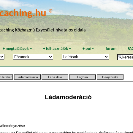
caching.hu ®
aching Közhasznú Egyesület hivatalos oldala
+
megtalálások
~
+
felhasználók
~
+
poi
~
fórum
FA
rületeken
Ládamoderáció
Láda doki
Logbíró
Geojézuska
Ládamoderáció
s véleményezése.
erint, az Egyesület céljainak, a geocaching.hu szokásainak, értékrendjének figyel