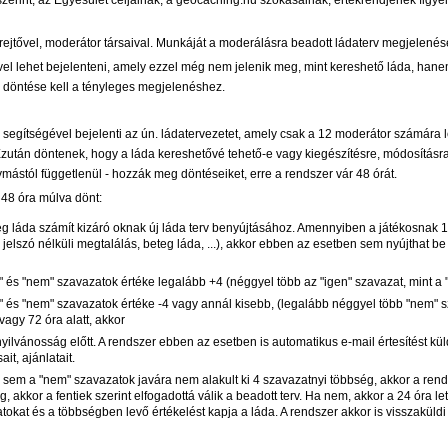
ejtővel, moderátor társaival. Munkáját a moderálásra beadott ládaterv megjelenésé
ével lehet bejelenteni, amely ezzel még nem jelenik meg, mint kereshető láda, hanem
ó döntése kell a tényleges megjelenéshez.
 segítségével bejelenti az ún. ládatervezetet, amely csak a 12 moderátor számára 
zután döntenek, hogy a láda kereshetővé tehető-e vagy kiegészítésre, módosításra 
mástól függetlenül - hozzák meg döntéseiket, erre a rendszer vár 48 órát.
t 48 óra múlva dönt:
eg láda számít kizáró oknak új láda terv benyújtásához. Amennyiben a játékosnak 1
ró jelszó nélküli megtalálás, beteg láda, ...), akkor ebben az esetben sem nyújthat be
" és "nem" szavazatok értéke legalább +4 (néggyel több az "igen" szavazat, mint a 
n" és "nem" szavazatok értéke -4 vagy annál kisebb, (legalább néggyel több "nem" 
vagy 72 óra alatt, akkor
ilvánosság előtt. A rendszer ebben az esetben is automatikus e-mail értesítést kül
t, ajánlatait.
, sem a "nem" szavazatok javára nem alakult ki 4 szavazatnyi többség, akkor a rends
 akkor a fentiek szerint elfogadottá válik a beadott terv. Ha nem, akkor a 24 óra let
okat és a többségben levő értékelést kapja a láda. A rendszer akkor is visszaküldi 