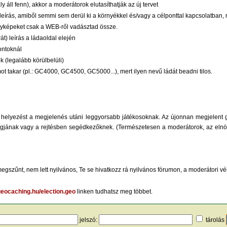
 áll fenn), akkor a moderátorok elutasíthatják az új tervet
írás, amiből semmi sem derül ki a környékkel és/vagy a célponttal kapcsolatban, n
ényképeket csak a WEB-ről vadásztad össze.
t) leírás a ládaoldal elején
ontoknál
(legalább körülbelüli)
t takar (pl.: GC4000, GC4500, GC5000...), mert ilyen nevű ládát beadni tilos.
elyezést a megjelenés utáni leggyorsabb játékosoknak. Az újonnan megjelent ge
agjának vagy a rejtésben segédkezőknek. (Természetesen a moderátorok, az elnöks
megszűnt, nem lett nyilvános, Te se hivatkozz rá nyilvános fórumon, a moderátori 
eocaching.hu/election.geo
linken tudhatsz meg többet.
jelszó:
tárolás