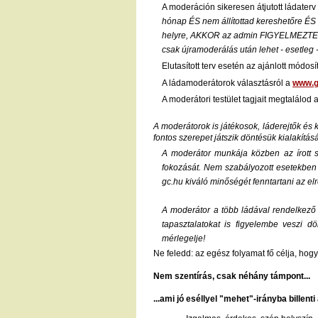
A moderáción sikeresen átjutott ládater
hónap ÉS nem állítottad kereshetőre ÉS 
helyre, AKKOR az admin FIGYELMEZTETÉS 
csak újramoderálás után lehet - esetleg -
Elutasított terv esetén az ajánlott módos
A ládamoderátorok választásról a
www.g
A moderátori testület tagjait megtalálod 
A moderátorok is játékosok, láderejtők és 
fontos szerepet játszik döntésük kialakítás
A moderátor munkája közben az írott sz
fokozását. Nem szabályozott esetekben s
gc.hu kiváló minőségét fenntartani az el
A moderátor a több ládával rendelkező j
tapasztalatokat is figyelembe veszi d
mérlegelje!
Ne feledd: az egész folyamat fő célja, hog
Nem szentírás, csak néhány támpont...
...ami jó eséllyel "mehet"-irányba billenti