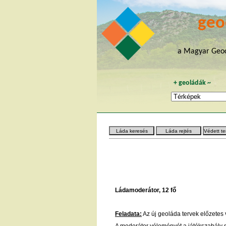
geo
a Magyar Geoc
+
geoládák
~
Láda keresés
Láda rejtés
Védett te
Ládamoderátor, 12 fő
Feladata:
Az új geoláda tervek előzete
A moderátor véleményét a játékszabály sz