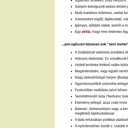
Izgalmas, érdekes, szép helyszín, 
Szépen kidolgozott webes felület j
Multi esetében értelmes, valódi f
A kesereket segítő, tájékoztató, 
Igényes, időtálló rejtek, amiről a m
Egy
példa
, hogy mire érdemes figy
...ami egészen biztosan sok "nem mehet
A Szabályzat valamely pontjába üt
Hiányos ládaoldal. Ez vonatkozik t
Védett területre történő rejtés kü
Magánterületre, vagy egyéb nem/neh
Nagy ládasűrűségű helyre (Budapest
Agyonbonyolított számolós-köbgy
Funkciótlan multiláda (ahol bőven
Semmitmondó láda ("kedvenc bok
Esemény-jellegű, azaz csak rövid
Baleset-, életveszélyes vagy a ker
megfelelő tájékoztatással
A láda leírásában politikai utalá
A nyilvánvalóan baráti v. családi