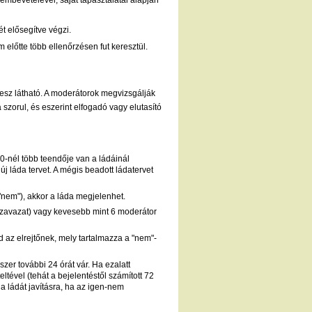
t elősegítve végzi.
 előtte több ellenőrzésen fut keresztül.
lesz látható. A moderátorok megvizsgálják
szorul, és eszerint elfogadó vagy elutasító
0-nél több teendője van a ládáinál
 új láda tervet. A mégis beadott ládatervet
"nem"), akkor a láda megjelenhet.
szavazat) vagy
kevesebb mint 6 moderátor
d az elrejtőnek, mely tartalmazza a "nem"-
zer további 24 órát vár. Ha ezalatt
eltével (tehát a bejelentéstől számított 72
a ládát javításra, ha az igen-nem