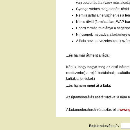
van beteg ládája (vagy más akadály
Gyenge webes megjelenés: rövid le
Nem is jártál a helyszínen és a f
Nincs rövid (formázatlan, WAP-bará
Coord formátum hiánya a segédp
Nincsenek megadva a ládaméretek 
A láda neve nevezetes kerek számo
...és ha már átment a láda:
Kérjük, hogy hagyd meg az első három h
rendszerbe) a rejtő barátainak, családt
tartják a fentieket.)
...és ha nem ment át a láda:
Az újramoderálás esetét kivéve, a láda 
A ládamoderátorok választásról a
www.g
Bejelentkezés
név: