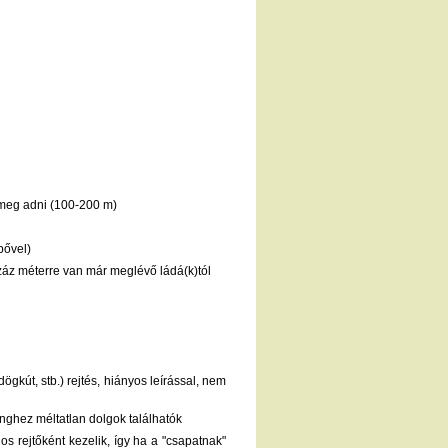
t meg adni (100-200 m)
pővel)
száz méterre van már meglévő ládá(k)tól
ögkút, stb.) rejtés, hiányos leírással, nem
nghez méltatlan dolgok találhatók
s rejtőként kezelik, így ha a "csapatnak"