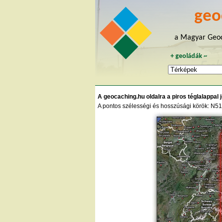
geo
a Magyar Geoc
+
geoládák
~
A geocaching.hu oldalra a piros téglalappal je
A pontos szélességi és hosszúsági körök: N51°