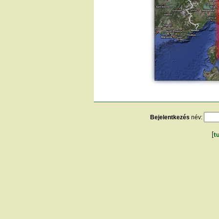
Bejelentkezés
név:
[
t