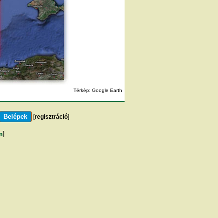
Térkép: Google Earth
[
regisztráció
]
m
]