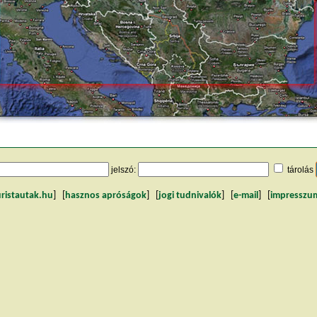
jelszó:
tárolás
uristautak.hu
] [
hasznos apróságok
] [
jogi tudnivalók
] [
e-mail
] [
impresszu