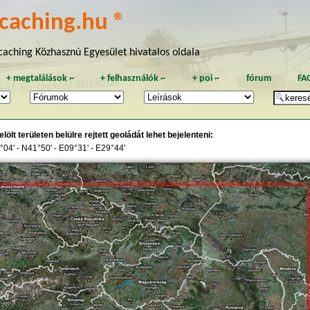
caching.hu ®
aching Közhasznú Egyesület hivatalos oldala
+
megtalálások
~
+
felhasználók
~
+
poi
~
fórum
FA
lölt területen belülre rejtett geoládát lehet bejelenteni:
04' - N41°50' - E09°31' - E29°44'