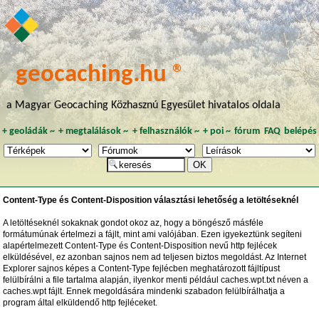
geocaching.hu ®
a Magyar Geocaching Közhasznú Egyesület hivatalos oldala
+
geoládák
~
+
megtalálások
~
+
felhasználók
~
+
poi
~
fórum
FAQ
belépés
Content-Type és Content-Disposition választási lehetőség a letöltéseknél
A letöltéseknél sokaknak gondot okoz az, hogy a böngésző másféle
formátumúnak értelmezi a fájlt, mint ami valójában. Ezen igyekeztünk segíteni
alapértelmezett Content-Type és Content-Disposition nevű http fejlécek
elküldésével, ez azonban sajnos nem ad teljesen biztos megoldást. Az Internet
Explorer sajnos képes a Content-Type fejlécben meghatározott fájltípust
felülbírálni a file tartalma alapján, ilyenkor menti például caches.wpt.txt néven a
caches.wpt fájlt. Ennek megoldására mindenki szabadon felülbírálhatja a
program által elküldendő http fejléceket.