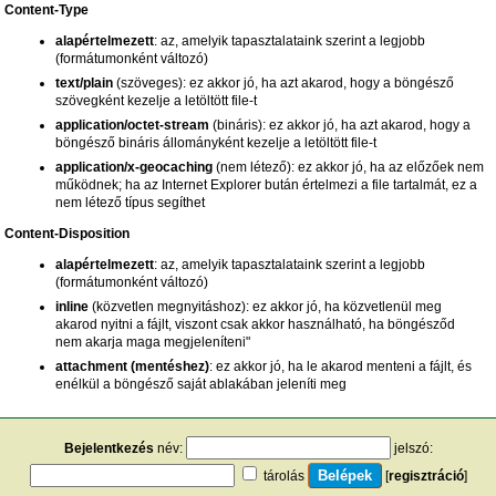
Content-Type
alapértelmezett
: az, amelyik tapasztalataink szerint a legjobb
(formátumonként változó)
text/plain
(szöveges): ez akkor jó, ha azt akarod, hogy a böngésző
szövegként kezelje a letöltött file-t
application/octet-stream
(bináris): ez akkor jó, ha azt akarod, hogy a
böngésző bináris állományként kezelje a letöltött file-t
application/x-geocaching
(nem létező): ez akkor jó, ha az előzőek nem
működnek; ha az Internet Explorer bután értelmezi a file tartalmát, ez a
nem létező típus segíthet
Content-Disposition
alapértelmezett
: az, amelyik tapasztalataink szerint a legjobb
(formátumonként változó)
inline
(közvetlen megnyitáshoz): ez akkor jó, ha közvetlenül meg
akarod nyitni a fájlt, viszont csak akkor használható, ha böngésződ
nem akarja maga megjeleníteni"
attachment (mentéshez)
: ez akkor jó, ha le akarod menteni a fájlt, és
enélkül a böngésző saját ablakában jeleníti meg
Bejelentkezés
név:
jelszó:
tárolás
[
regisztráció
]