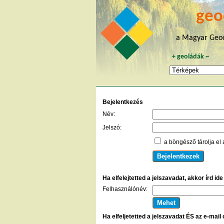
geo
a Magyar Geoc
+
geoládák
~
Bejelentkezés
Név:
Jelszó:
a böngésző tárolja el 
Ha elfelejtetted a jelszavadat, akkor írd id
Felhasználónév:
Ha elfeljetetted a jelszavadat ÉS az e-mail