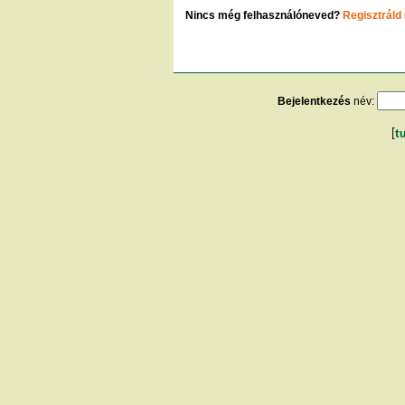
Nincs még felhasználóneved?
Regisztráld
Bejelentkezés
név:
[
t