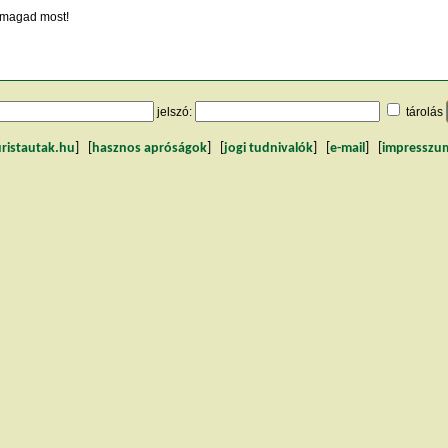
magad most!
jelszó:
tárolás
uristautak.hu
] [
hasznos apróságok
] [
jogi tudnivalók
] [
e-mail
] [
impresszu