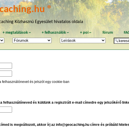
caching.hu ®
aching Közhasznú Egyesület hivatalos oldala
+
megtalálások
~
+
felhasználók
~
+
poi
~
fórum
FA
a felhasználónevet és jelszót egy cookie-ban
e a felhasználóneved és küldünk a regisztrált e-mail címedre egy jelszókérő linket
 címed is megváltozott, akkor írj az info@geocaching.hu címre és próbáld hitele