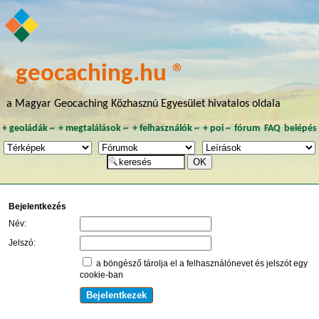
geocaching.hu ®
a Magyar Geocaching Közhasznú Egyesület hivatalos oldala
+
geoládák
~
+
megtalálások
~
+
felhasználók
~
+
poi
~
fórum
FAQ
belépés
Bejelentkezés
Név:
Jelszó:
a böngésző tárolja el a felhasználónevet és jelszót egy
cookie-ban