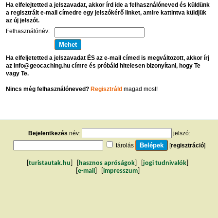
Ha elfelejtetted a jelszavadat, akkor írd ide a felhasználóneved és küldünk
a regisztrált e-mail címedre egy jelszókérő linket, amire kattintva küldjük
az új jelszót.
Felhasználónév:
Ha elfeljetetted a jelszavadat ÉS az e-mail címed is megváltozott, akkor írj
az info@geocaching.hu címre és próbáld hitelesen bizonyítani, hogy Te
vagy Te.
Nincs még felhasználóneved?
Regisztráld
magad most!
Bejelentkezés
név:
jelszó:
tárolás
[
regisztráció
]
[
turistautak.hu
] [
hasznos apróságok
] [
jogi tudnivalók
]
[
e-mail
] [
impresszum
]