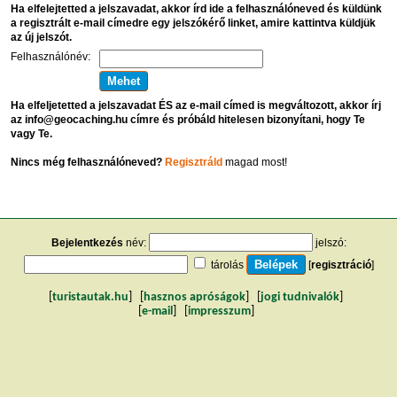
Ha elfelejtetted a jelszavadat, akkor írd ide a felhasználóneved és küldünk
a regisztrált e-mail címedre egy jelszókérő linket, amire kattintva küldjük
az új jelszót.
Felhasználónév:
Ha elfeljetetted a jelszavadat ÉS az e-mail címed is megváltozott, akkor írj
az info@geocaching.hu címre és próbáld hitelesen bizonyítani, hogy Te
vagy Te.
Nincs még felhasználóneved?
Regisztráld
magad most!
Bejelentkezés
név:
jelszó:
tárolás
[
regisztráció
]
[
turistautak.hu
] [
hasznos apróságok
] [
jogi tudnivalók
]
[
e-mail
] [
impresszum
]