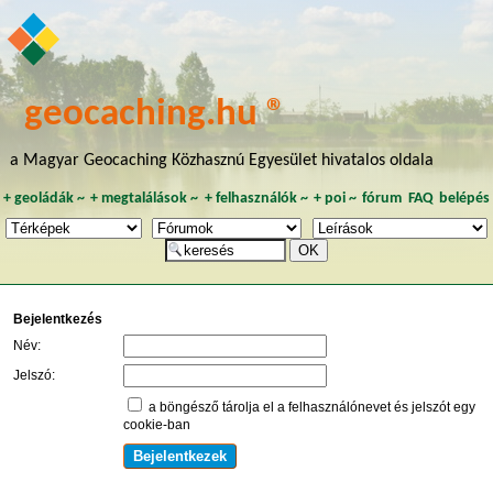
geocaching.hu ®
a Magyar Geocaching Közhasznú Egyesület hivatalos oldala
+
geoládák
~
+
megtalálások
~
+
felhasználók
~
+
poi
~
fórum
FAQ
belépés
Bejelentkezés
Név:
Jelszó:
a böngésző tárolja el a felhasználónevet és jelszót egy
cookie-ban