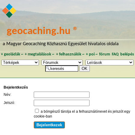
geocaching.hu ®
a Magyar Geocaching Közhasznú Egyesület hivatalos oldala
+
geoládák
~
+
megtalálások
~
+
felhasználók
~
+
poi
~
fórum
FAQ
belépés
Bejelentkezés
Név:
Jelszó:
a böngésző tárolja el a felhasználónevet és jelszót egy
cookie-ban