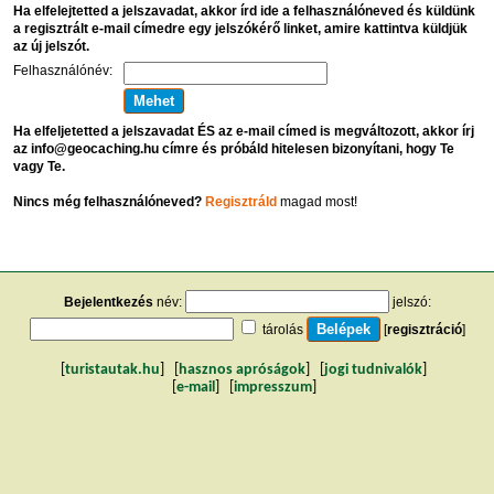
Ha elfelejtetted a jelszavadat, akkor írd ide a felhasználóneved és küldünk
a regisztrált e-mail címedre egy jelszókérő linket, amire kattintva küldjük
az új jelszót.
Felhasználónév:
Ha elfeljetetted a jelszavadat ÉS az e-mail címed is megváltozott, akkor írj
az info@geocaching.hu címre és próbáld hitelesen bizonyítani, hogy Te
vagy Te.
Nincs még felhasználóneved?
Regisztráld
magad most!
Bejelentkezés
név:
jelszó:
tárolás
[
regisztráció
]
[
turistautak.hu
] [
hasznos apróságok
] [
jogi tudnivalók
]
[
e-mail
] [
impresszum
]