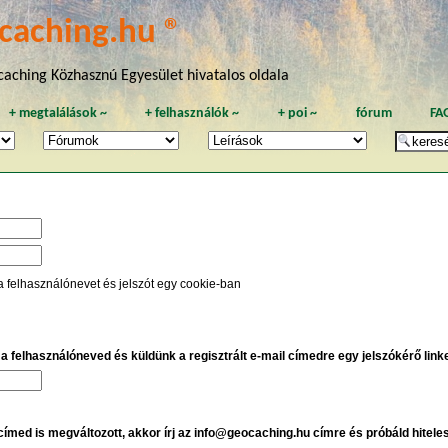
caching.hu ®
aching Közhasznú Egyesület hivatalos oldala
+
megtalálások
~
+
felhasználók
~
+
poi
~
fórum
FA
a felhasználónevet és jelszót egy cookie-ban
e a felhasználóneved és küldünk a regisztrált e-mail címedre egy jelszókérő linket
 címed is megváltozott, akkor írj az info@geocaching.hu címre és próbáld hitele