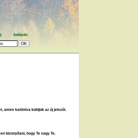
Q
belépés
, amire kattintva küldjük az új jelszót.
sen bizonyítani, hogy Te vagy Te.