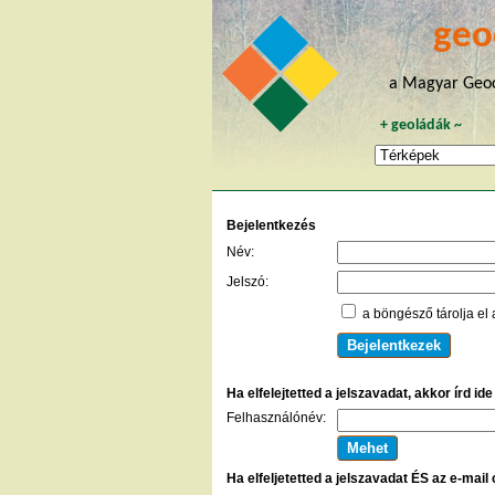
geo
a Magyar Geoc
+
geoládák
~
Bejelentkezés
Név:
Jelszó:
a böngésző tárolja el 
Ha elfelejtetted a jelszavadat, akkor írd id
Felhasználónév:
Ha elfeljetetted a jelszavadat ÉS az e-mail