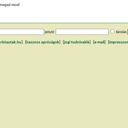
magad most!
jelszó:
tárolás
uristautak.hu
] [
hasznos apróságok
] [
jogi tudnivalók
] [
e-mail
] [
impresszu