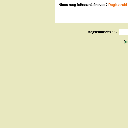
Nincs még felhasználóneved?
Regisztráld
Bejelentkezés
név:
[
t