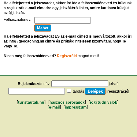
Ha elfelejtetted a jelszavadat, akkor írd ide a felhasználóneved és küldünk
a regisztrált e-mail címedre egy jelszókérő linket, amire kattintva küldjük
az új jelszót.
Felhasználónév:
Ha elfeljetetted a jelszavadat ÉS az e-mail címed is megváltozott, akkor írj
az info@geocaching.hu címre és próbáld hitelesen bizonyítani, hogy Te
vagy Te.
Nincs még felhasználóneved?
Regisztráld
magad most!
Bejelentkezés
név:
jelszó:
tárolás
[
regisztráció
]
[
turistautak.hu
] [
hasznos apróságok
] [
jogi tudnivalók
]
[
e-mail
] [
impresszum
]