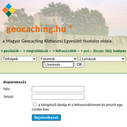
geocaching.hu ®
a Magyar Geocaching Közhasznú Egyesület hivatalos oldala
+
geoládák
~
+
megtalálások
~
+
felhasználók
~
+
poi
~
fórum
FAQ
belépés
Bejelentkezés
Név:
Jelszó:
a böngésző tárolja el a felhasználónevet és jelszót egy
cookie-ban