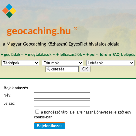
geocaching.hu ®
a Magyar Geocaching Közhasznú Egyesület hivatalos oldala
+
geoládák
~
+
megtalálások
~
+
felhasználók
~
+
poi
~
fórum
FAQ
belépés
Bejelentkezés
Név:
Jelszó:
a böngésző tárolja el a felhasználónevet és jelszót egy
cookie-ban