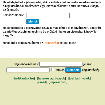
Ha elfelejtetted a jelszavadat, akkor írd ide a felhasználóneved és küldünk
a regisztrált e-mail címedre egy jelszókérő linket, amire kattintva küldjük
az új jelszót.
Felhasználónév:
Ha elfeljetetted a jelszavadat ÉS az e-mail címed is megváltozott, akkor írj
az info@geocaching.hu címre és próbáld hitelesen bizonyítani, hogy Te
vagy Te.
Nincs még felhasználóneved?
Regisztráld
magad most!
Bejelentkezés
név:
jelszó:
tárolás
[
regisztráció
]
[
turistautak.hu
] [
hasznos apróságok
] [
jogi tudnivalók
]
[
e-mail
] [
impresszum
]