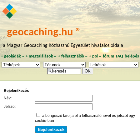
geocaching.hu ®
a Magyar Geocaching Közhasznú Egyesület hivatalos oldala
+
geoládák
~
+
megtalálások
~
+
felhasználók
~
+
poi
~
fórum
FAQ
belépés
Bejelentkezés
Név:
Jelszó:
a böngésző tárolja el a felhasználónevet és jelszót egy
cookie-ban