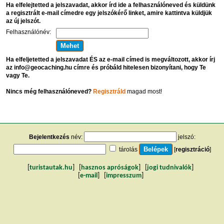
Ha elfelejtetted a jelszavadat, akkor írd ide a felhasználóneved és küldünk
a regisztrált e-mail címedre egy jelszókérő linket, amire kattintva küldjük
az új jelszót.
Felhasználónév:
Ha elfeljetetted a jelszavadat ÉS az e-mail címed is megváltozott, akkor írj
az info@geocaching.hu címre és próbáld hitelesen bizonyítani, hogy Te
vagy Te.
Nincs még felhasználóneved?
Regisztráld
magad most!
Bejelentkezés
név:
jelszó:
tárolás
[
regisztráció
]
[
turistautak.hu
] [
hasznos apróságok
] [
jogi tudnivalók
]
[
e-mail
] [
impresszum
]