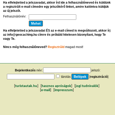
Ha elfelejtetted a jelszavadat, akkor írd ide a felhasználóneved és küldünk
a regisztrált e-mail címedre egy jelszókérő linket, amire kattintva küldjük
az új jelszót.
Felhasználónév:
Ha elfeljetetted a jelszavadat ÉS az e-mail címed is megváltozott, akkor írj
az info@geocaching.hu címre és próbáld hitelesen bizonyítani, hogy Te
vagy Te.
Nincs még felhasználóneved?
Regisztráld
magad most!
Bejelentkezés
név:
jelszó:
tárolás
[
regisztráció
]
[
turistautak.hu
] [
hasznos apróságok
] [
jogi tudnivalók
]
[
e-mail
] [
impresszum
]