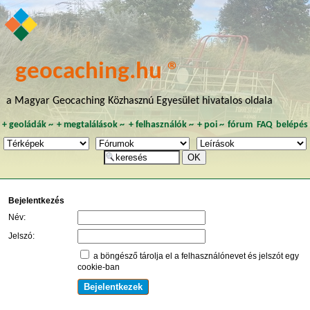
geocaching.hu ®
a Magyar Geocaching Közhasznú Egyesület hivatalos oldala
+
geoládák
~
+
megtalálások
~
+
felhasználók
~
+
poi
~
fórum
FAQ
belépés
Bejelentkezés
Név:
Jelszó:
a böngésző tárolja el a felhasználónevet és jelszót egy
cookie-ban