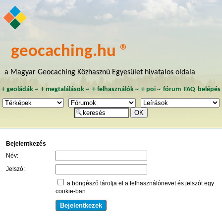
geocaching.hu ®
a Magyar Geocaching Közhasznú Egyesület hivatalos oldala
+
geoládák
~
+
megtalálások
~
+
felhasználók
~
+
poi
~
fórum
FAQ
belépés
Bejelentkezés
Név:
Jelszó:
a böngésző tárolja el a felhasználónevet és jelszót egy
cookie-ban