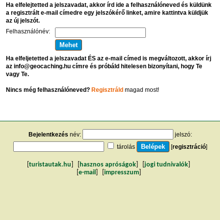
Ha elfelejtetted a jelszavadat, akkor írd ide a felhasználóneved és küldünk
a regisztrált e-mail címedre egy jelszókérő linket, amire kattintva küldjük
az új jelszót.
Felhasználónév:
Ha elfeljetetted a jelszavadat ÉS az e-mail címed is megváltozott, akkor írj
az info@geocaching.hu címre és próbáld hitelesen bizonyítani, hogy Te
vagy Te.
Nincs még felhasználóneved?
Regisztráld
magad most!
Bejelentkezés
név:
jelszó:
tárolás
[
regisztráció
]
[
turistautak.hu
] [
hasznos apróságok
] [
jogi tudnivalók
]
[
e-mail
] [
impresszum
]