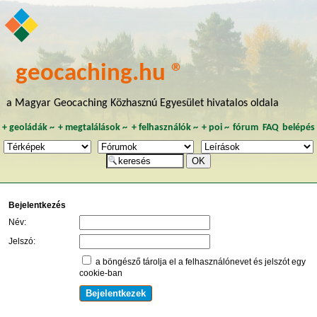
geocaching.hu ®
a Magyar Geocaching Közhasznú Egyesület hivatalos oldala
+
geoládák
~
+
megtalálások
~
+
felhasználók
~
+
poi
~
fórum
FAQ
belépés
Bejelentkezés
Név:
Jelszó:
a böngésző tárolja el a felhasználónevet és jelszót egy
cookie-ban