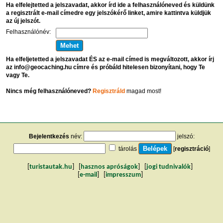
Ha elfelejtetted a jelszavadat, akkor írd ide a felhasználóneved és küldünk
a regisztrált e-mail címedre egy jelszókérő linket, amire kattintva küldjük
az új jelszót.
Felhasználónév:
Ha elfeljetetted a jelszavadat ÉS az e-mail címed is megváltozott, akkor írj
az info@geocaching.hu címre és próbáld hitelesen bizonyítani, hogy Te
vagy Te.
Nincs még felhasználóneved?
Regisztráld
magad most!
Bejelentkezés
név:
jelszó:
tárolás
[
regisztráció
]
[
turistautak.hu
] [
hasznos apróságok
] [
jogi tudnivalók
]
[
e-mail
] [
impresszum
]