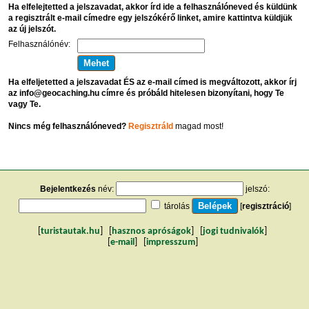
Ha elfelejtetted a jelszavadat, akkor írd ide a felhasználóneved és küldünk
a regisztrált e-mail címedre egy jelszókérő linket, amire kattintva küldjük
az új jelszót.
Felhasználónév:
Ha elfeljetetted a jelszavadat ÉS az e-mail címed is megváltozott, akkor írj
az info@geocaching.hu címre és próbáld hitelesen bizonyítani, hogy Te
vagy Te.
Nincs még felhasználóneved?
Regisztráld
magad most!
Bejelentkezés
név:
jelszó:
tárolás
[
regisztráció
]
[
turistautak.hu
] [
hasznos apróságok
] [
jogi tudnivalók
]
[
e-mail
] [
impresszum
]