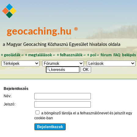
geocaching.hu ®
a Magyar Geocaching Közhasznú Egyesület hivatalos oldala
+
geoládák
~
+
megtalálások
~
+
felhasználók
~
+
poi
~
fórum
FAQ
belépés
Bejelentkezés
Név:
Jelszó:
a böngésző tárolja el a felhasználónevet és jelszót egy
cookie-ban