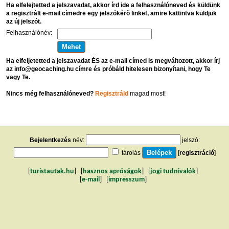
Ha elfelejtetted a jelszavadat, akkor írd ide a felhasználóneved és küldünk
a regisztrált e-mail címedre egy jelszókérő linket, amire kattintva küldjük
az új jelszót.
Felhasználónév:
Ha elfeljetetted a jelszavadat ÉS az e-mail címed is megváltozott, akkor írj
az info@geocaching.hu címre és próbáld hitelesen bizonyítani, hogy Te
vagy Te.
Nincs még felhasználóneved?
Regisztráld
magad most!
Bejelentkezés
név:
jelszó:
tárolás
[
regisztráció
]
[
turistautak.hu
] [
hasznos apróságok
] [
jogi tudnivalók
]
[
e-mail
] [
impresszum
]