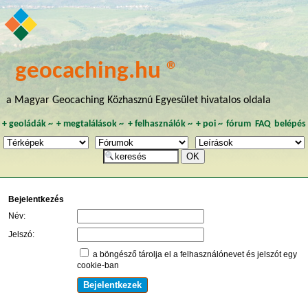
geocaching.hu ®
a Magyar Geocaching Közhasznú Egyesület hivatalos oldala
+
geoládák
~
+
megtalálások
~
+
felhasználók
~
+
poi
~
fórum
FAQ
belépés
Bejelentkezés
Név:
Jelszó:
a böngésző tárolja el a felhasználónevet és jelszót egy
cookie-ban