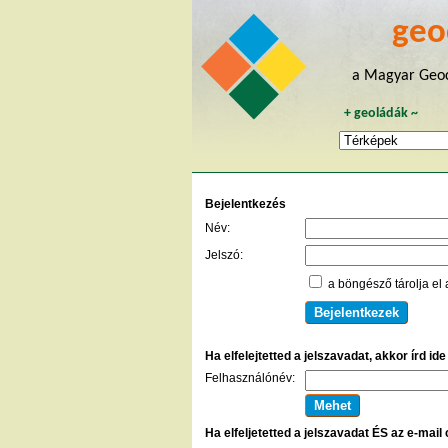
geo
a Magyar Geoc
+
geoládák
~
Bejelentkezés
Név:
Jelszó:
a böngésző tárolja el 
Ha elfelejtetted a jelszavadat, akkor írd id
Felhasználónév:
Ha elfeljetetted a jelszavadat ÉS az e-mail