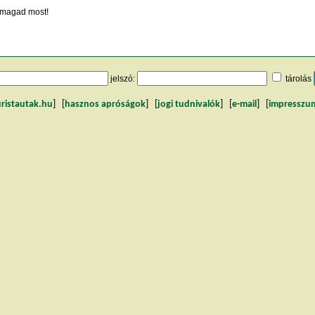
magad most!
jelszó:
tárolás
uristautak.hu
] [
hasznos apróságok
] [
jogi tudnivalók
] [
e-mail
] [
impresszu