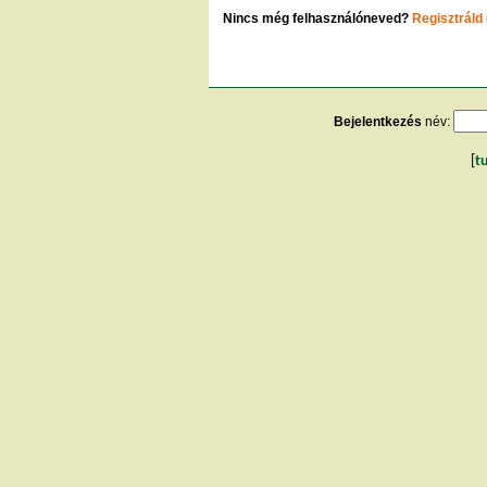
Nincs még felhasználóneved?
Regisztráld
Bejelentkezés
név:
[
t