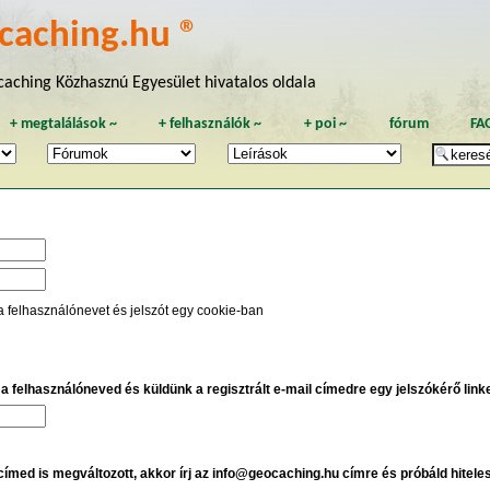
caching.hu ®
aching Közhasznú Egyesület hivatalos oldala
+
megtalálások
~
+
felhasználók
~
+
poi
~
fórum
FA
a felhasználónevet és jelszót egy cookie-ban
e a felhasználóneved és küldünk a regisztrált e-mail címedre egy jelszókérő linket
 címed is megváltozott, akkor írj az info@geocaching.hu címre és próbáld hitele