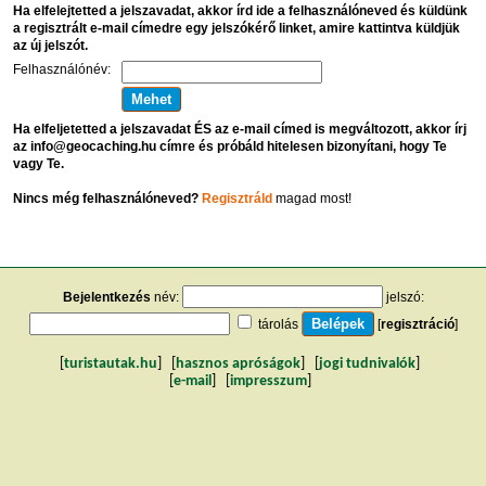
Ha elfelejtetted a jelszavadat, akkor írd ide a felhasználóneved és küldünk
a regisztrált e-mail címedre egy jelszókérő linket, amire kattintva küldjük
az új jelszót.
Felhasználónév:
Ha elfeljetetted a jelszavadat ÉS az e-mail címed is megváltozott, akkor írj
az info@geocaching.hu címre és próbáld hitelesen bizonyítani, hogy Te
vagy Te.
Nincs még felhasználóneved?
Regisztráld
magad most!
Bejelentkezés
név:
jelszó:
tárolás
[
regisztráció
]
[
turistautak.hu
] [
hasznos apróságok
] [
jogi tudnivalók
]
[
e-mail
] [
impresszum
]