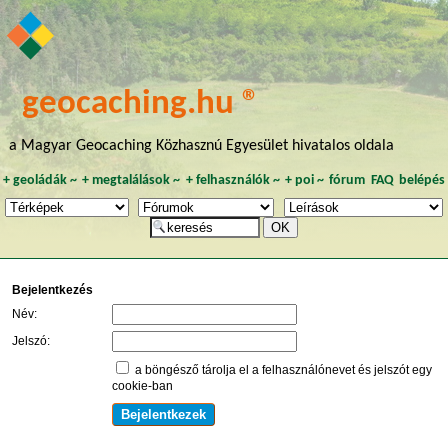
geocaching.hu ®
a Magyar Geocaching Közhasznú Egyesület hivatalos oldala
+
geoládák
~
+
megtalálások
~
+
felhasználók
~
+
poi
~
fórum
FAQ
belépés
Bejelentkezés
Név:
Jelszó:
a böngésző tárolja el a felhasználónevet és jelszót egy
cookie-ban