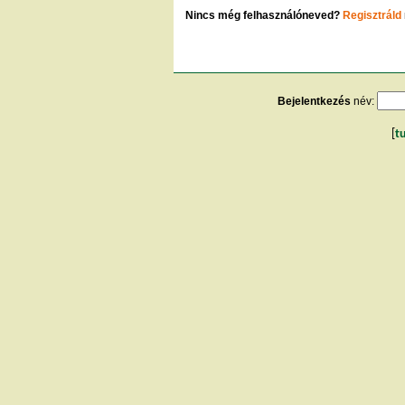
Nincs még felhasználóneved?
Regisztráld
Bejelentkezés
név:
[
t