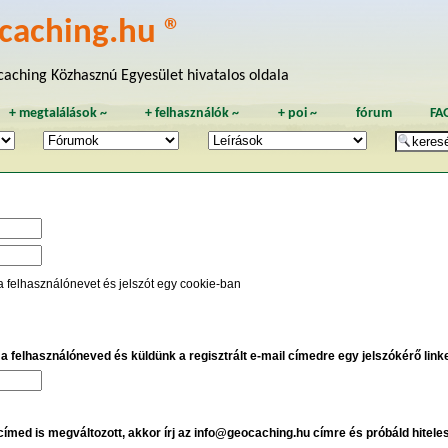
caching.hu ®
aching Közhasznú Egyesület hivatalos oldala
+
megtalálások
~
+
felhasználók
~
+
poi
~
fórum
FA
a felhasználónevet és jelszót egy cookie-ban
e a felhasználóneved és küldünk a regisztrált e-mail címedre egy jelszókérő linket
 címed is megváltozott, akkor írj az info@geocaching.hu címre és próbáld hitele