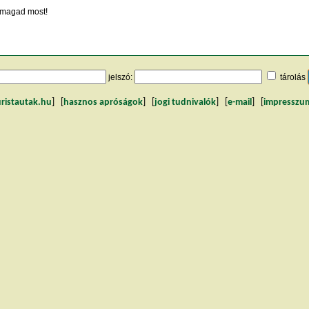
magad most!
jelszó:
tárolás
uristautak.hu
] [
hasznos apróságok
] [
jogi tudnivalók
] [
e-mail
] [
impresszu