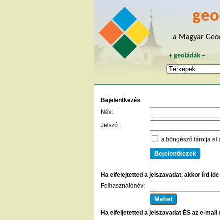
geo
a Magyar Geoc
+
geoládák
~
Bejelentkezés
Név:
Jelszó:
a böngésző tárolja el 
Ha elfelejtetted a jelszavadat, akkor írd id
Felhasználónév:
Ha elfeljetetted a jelszavadat ÉS az e-mail