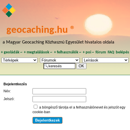
geocaching.hu ®
a Magyar Geocaching Közhasznú Egyesület hivatalos oldala
+
geoládák
~
+
megtalálások
~
+
felhasználók
~
+
poi
~
fórum
FAQ
belépés
Bejelentkezés
Név:
Jelszó:
a böngésző tárolja el a felhasználónevet és jelszót egy
cookie-ban