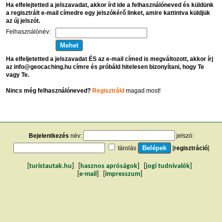
Ha elfelejtetted a jelszavadat, akkor írd ide a felhasználóneved és küldünk
a regisztrált e-mail címedre egy jelszókérő linket, amire kattintva küldjük
az új jelszót.
Felhasználónév:
Ha elfeljetetted a jelszavadat ÉS az e-mail címed is megváltozott, akkor írj
az info@geocaching.hu címre és próbáld hitelesen bizonyítani, hogy Te
vagy Te.
Nincs még felhasználóneved?
Regisztráld
magad most!
Bejelentkezés
név:
jelszó:
tárolás
[
regisztráció
]
[
turistautak.hu
] [
hasznos apróságok
] [
jogi tudnivalók
]
[
e-mail
] [
impresszum
]