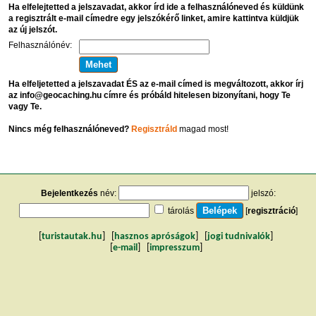
Ha elfelejtetted a jelszavadat, akkor írd ide a felhasználóneved és küldünk
a regisztrált e-mail címedre egy jelszókérő linket, amire kattintva küldjük
az új jelszót.
Felhasználónév:
Ha elfeljetetted a jelszavadat ÉS az e-mail címed is megváltozott, akkor írj
az info@geocaching.hu címre és próbáld hitelesen bizonyítani, hogy Te
vagy Te.
Nincs még felhasználóneved?
Regisztráld
magad most!
Bejelentkezés
név:
jelszó:
tárolás
[
regisztráció
]
[
turistautak.hu
] [
hasznos apróságok
] [
jogi tudnivalók
]
[
e-mail
] [
impresszum
]