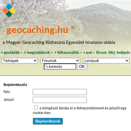
geocaching.hu ®
a Magyar Geocaching Közhasznú Egyesület hivatalos oldala
+
geoládák
~
+
megtalálások
~
+
felhasználók
~
+
poi
~
fórum
FAQ
belépés
Bejelentkezés
Név:
Jelszó:
a böngésző tárolja el a felhasználónevet és jelszót egy
cookie-ban