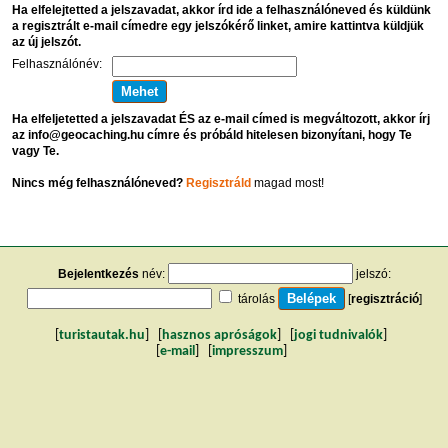
Ha elfelejtetted a jelszavadat, akkor írd ide a felhasználóneved és küldünk
a regisztrált e-mail címedre egy jelszókérő linket, amire kattintva küldjük
az új jelszót.
Felhasználónév:
Ha elfeljetetted a jelszavadat ÉS az e-mail címed is megváltozott, akkor írj
az info@geocaching.hu címre és próbáld hitelesen bizonyítani, hogy Te
vagy Te.
Nincs még felhasználóneved?
Regisztráld
magad most!
Bejelentkezés
név:
jelszó:
tárolás
[
regisztráció
]
[
turistautak.hu
] [
hasznos apróságok
] [
jogi tudnivalók
]
[
e-mail
] [
impresszum
]