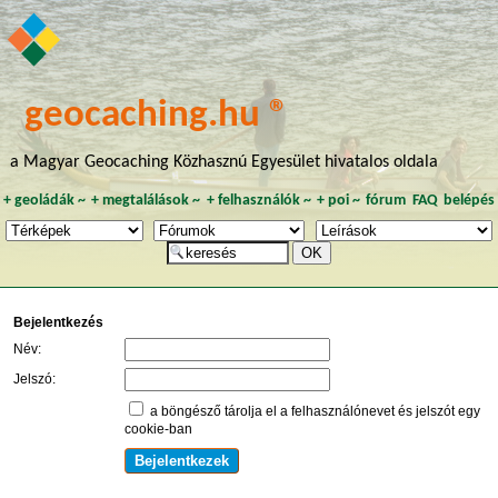
geocaching.hu ®
a Magyar Geocaching Közhasznú Egyesület hivatalos oldala
+
geoládák
~
+
megtalálások
~
+
felhasználók
~
+
poi
~
fórum
FAQ
belépés
Bejelentkezés
Név:
Jelszó:
a böngésző tárolja el a felhasználónevet és jelszót egy
cookie-ban