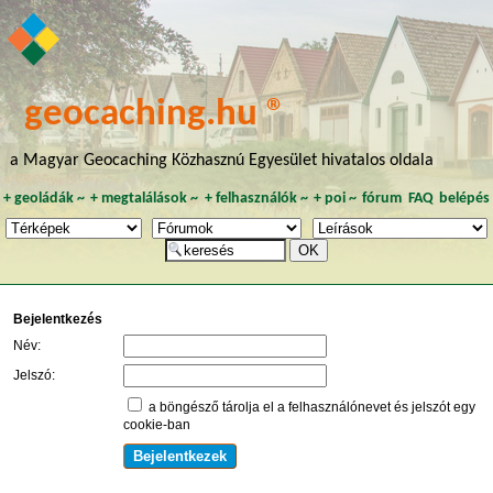
geocaching.hu ®
a Magyar Geocaching Közhasznú Egyesület hivatalos oldala
+
geoládák
~
+
megtalálások
~
+
felhasználók
~
+
poi
~
fórum
FAQ
belépés
Bejelentkezés
Név:
Jelszó:
a böngésző tárolja el a felhasználónevet és jelszót egy
cookie-ban