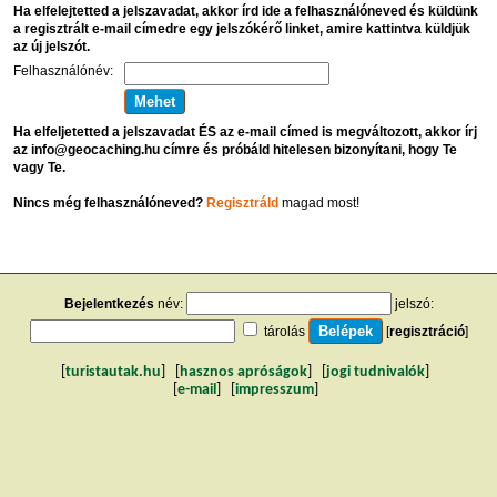
Ha elfelejtetted a jelszavadat, akkor írd ide a felhasználóneved és küldünk
a regisztrált e-mail címedre egy jelszókérő linket, amire kattintva küldjük
az új jelszót.
Felhasználónév:
Ha elfeljetetted a jelszavadat ÉS az e-mail címed is megváltozott, akkor írj
az info@geocaching.hu címre és próbáld hitelesen bizonyítani, hogy Te
vagy Te.
Nincs még felhasználóneved?
Regisztráld
magad most!
Bejelentkezés
név:
jelszó:
tárolás
[
regisztráció
]
[
turistautak.hu
] [
hasznos apróságok
] [
jogi tudnivalók
]
[
e-mail
] [
impresszum
]