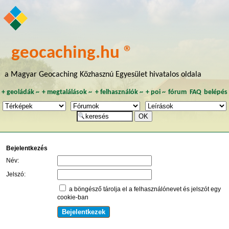
geocaching.hu ®
a Magyar Geocaching Közhasznú Egyesület hivatalos oldala
+
geoládák
~
+
megtalálások
~
+
felhasználók
~
+
poi
~
fórum
FAQ
belépés
Bejelentkezés
Név:
Jelszó:
a böngésző tárolja el a felhasználónevet és jelszót egy
cookie-ban