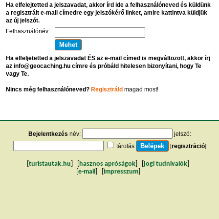
Ha elfelejtetted a jelszavadat, akkor írd ide a felhasználóneved és küldünk
a regisztrált e-mail címedre egy jelszókérő linket, amire kattintva küldjük
az új jelszót.
Felhasználónév:
Ha elfeljetetted a jelszavadat ÉS az e-mail címed is megváltozott, akkor írj
az info@geocaching.hu címre és próbáld hitelesen bizonyítani, hogy Te
vagy Te.
Nincs még felhasználóneved?
Regisztráld
magad most!
Bejelentkezés
név:
jelszó:
tárolás
[
regisztráció
]
[
turistautak.hu
] [
hasznos apróságok
] [
jogi tudnivalók
]
[
e-mail
] [
impresszum
]