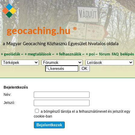
geocaching.hu ®
a Magyar Geocaching Közhasznú Egyesület hivatalos oldala
+
geoládák
~
+
megtalálások
~
+
felhasználók
~
+
poi
~
fórum
FAQ
belépés
Bejelentkezés
Név:
Jelszó:
a böngésző tárolja el a felhasználónevet és jelszót egy
cookie-ban