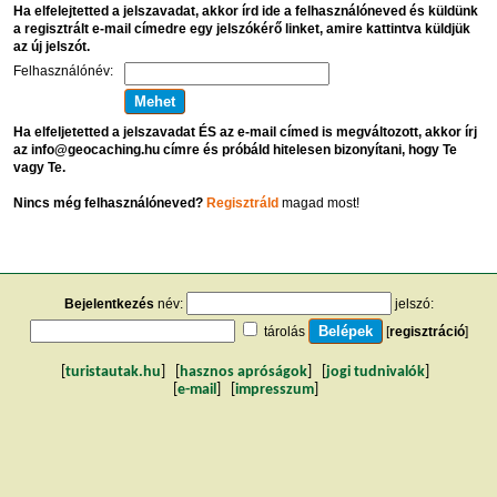
Ha elfelejtetted a jelszavadat, akkor írd ide a felhasználóneved és küldünk
a regisztrált e-mail címedre egy jelszókérő linket, amire kattintva küldjük
az új jelszót.
Felhasználónév:
Ha elfeljetetted a jelszavadat ÉS az e-mail címed is megváltozott, akkor írj
az info@geocaching.hu címre és próbáld hitelesen bizonyítani, hogy Te
vagy Te.
Nincs még felhasználóneved?
Regisztráld
magad most!
Bejelentkezés
név:
jelszó:
tárolás
[
regisztráció
]
[
turistautak.hu
] [
hasznos apróságok
] [
jogi tudnivalók
]
[
e-mail
] [
impresszum
]