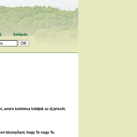
Q
belépés
, amire kattintva küldjük az új jelszót.
sen bizonyítani, hogy Te vagy Te.