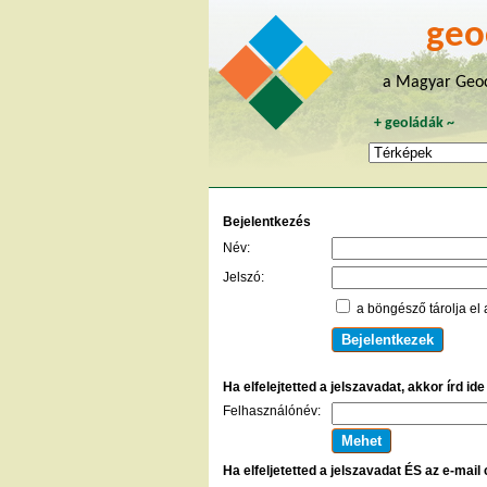
geo
a Magyar Geoc
+
geoládák
~
Bejelentkezés
Név:
Jelszó:
a böngésző tárolja el 
Ha elfelejtetted a jelszavadat, akkor írd id
Felhasználónév:
Ha elfeljetetted a jelszavadat ÉS az e-mail