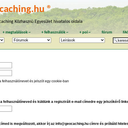
caching.hu ®
aching Közhasznú Egyesület hivatalos oldala
+
megtalálások
~
+
felhasználók
~
+
poi
~
fórum
FA
a felhasználónevet és jelszót egy cookie-ban
e a felhasználóneved és küldünk a regisztrált e-mail címedre egy jelszókérő linket
 címed is megváltozott, akkor írj az info@geocaching.hu címre és próbáld hitele