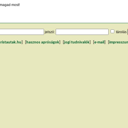
magad most!
jelszó:
tárolás
uristautak.hu
] [
hasznos apróságok
] [
jogi tudnivalók
] [
e-mail
] [
impresszu