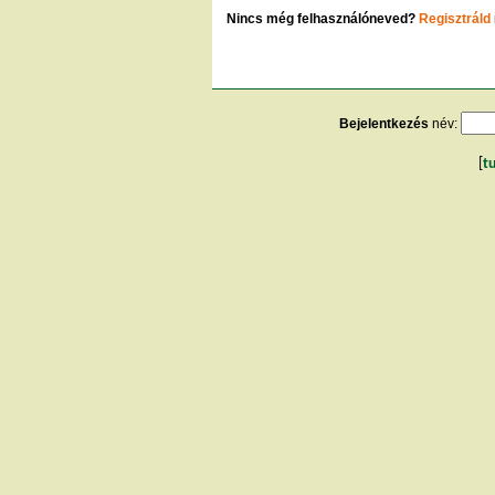
Nincs még felhasználóneved?
Regisztráld
Bejelentkezés
név:
[
t