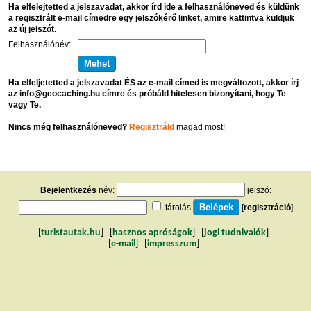
Ha elfelejtetted a jelszavadat, akkor írd ide a felhasználóneved és küldünk
a regisztrált e-mail címedre egy jelszókérő linket, amire kattintva küldjük
az új jelszót.
Felhasználónév:
Ha elfeljetetted a jelszavadat ÉS az e-mail címed is megváltozott, akkor írj
az info@geocaching.hu címre és próbáld hitelesen bizonyítani, hogy Te
vagy Te.
Nincs még felhasználóneved?
Regisztráld
magad most!
Bejelentkezés
név:
jelszó:
tárolás
[
regisztráció
]
[
turistautak.hu
] [
hasznos apróságok
] [
jogi tudnivalók
]
[
e-mail
] [
impresszum
]