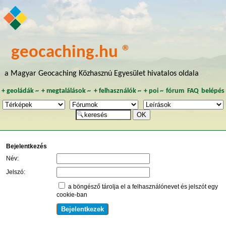
geocaching.hu ®
a Magyar Geocaching Közhasznú Egyesület hivatalos oldala
+
geoládák
~
+
megtalálások
~
+
felhasználók
~
+
poi
~
fórum
FAQ
belépés
Bejelentkezés
Név:
Jelszó:
a böngésző tárolja el a felhasználónevet és jelszót egy
cookie-ban