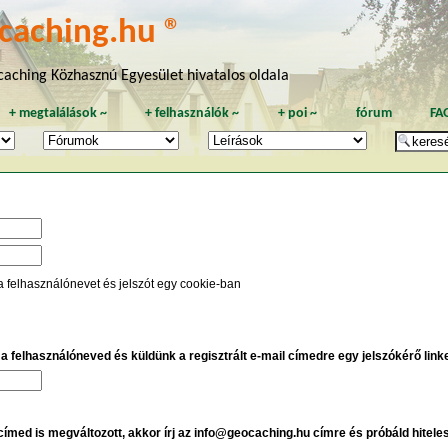
caching.hu ®
aching Közhasznú Egyesület hivatalos oldala
+
megtalálások
~
+
felhasználók
~
+
poi
~
fórum
FA
a felhasználónevet és jelszót egy cookie-ban
e a felhasználóneved és küldünk a regisztrált e-mail címedre egy jelszókérő linket
 címed is megváltozott, akkor írj az info@geocaching.hu címre és próbáld hitele