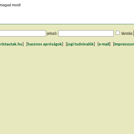
magad most!
jelszó:
tárolás
uristautak.hu
] [
hasznos apróságok
] [
jogi tudnivalók
] [
e-mail
] [
impresszu