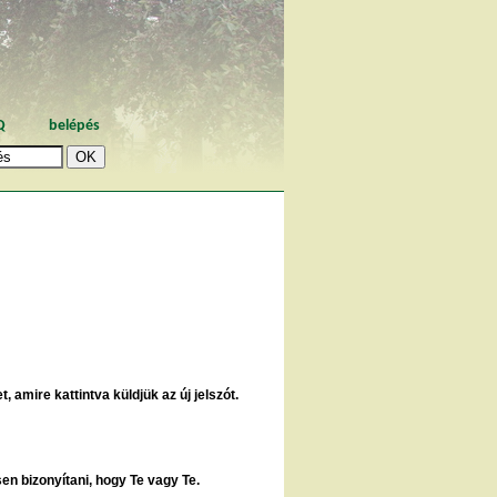
Q
belépés
, amire kattintva küldjük az új jelszót.
sen bizonyítani, hogy Te vagy Te.