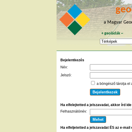
geo
a Magyar Geoc
+
geoládák
~
Bejelentkezés
Név:
Jelszó:
a böngésző tárolja el 
Ha elfelejtetted a jelszavadat, akkor írd id
Felhasználónév:
Ha elfeljetetted a jelszavadat ÉS az e-mail