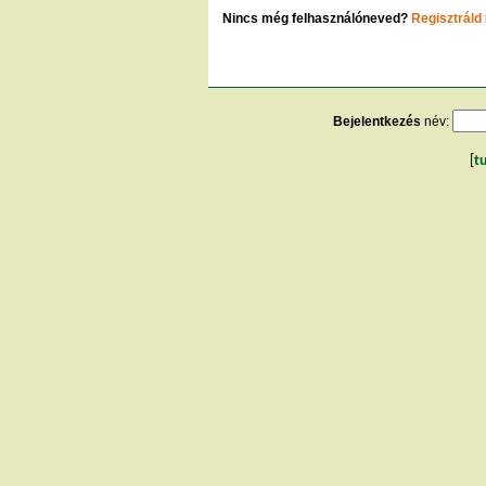
Nincs még felhasználóneved?
Regisztráld
Bejelentkezés
név:
[
t