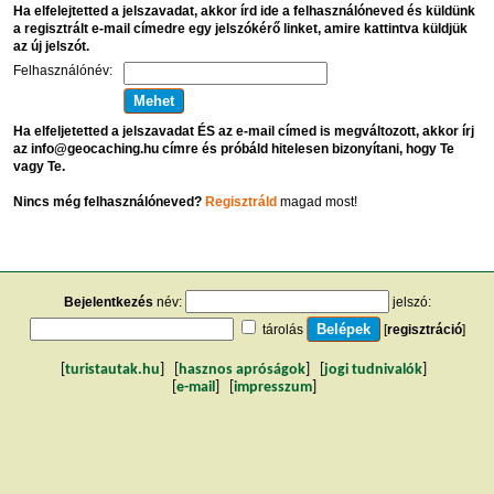
Ha elfelejtetted a jelszavadat, akkor írd ide a felhasználóneved és küldünk
a regisztrált e-mail címedre egy jelszókérő linket, amire kattintva küldjük
az új jelszót.
Felhasználónév:
Ha elfeljetetted a jelszavadat ÉS az e-mail címed is megváltozott, akkor írj
az info@geocaching.hu címre és próbáld hitelesen bizonyítani, hogy Te
vagy Te.
Nincs még felhasználóneved?
Regisztráld
magad most!
Bejelentkezés
név:
jelszó:
tárolás
[
regisztráció
]
[
turistautak.hu
] [
hasznos apróságok
] [
jogi tudnivalók
]
[
e-mail
] [
impresszum
]