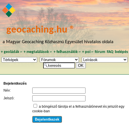
geocaching.hu ®
a Magyar Geocaching Közhasznú Egyesület hivatalos oldala
+
geoládák
~
+
megtalálások
~
+
felhasználók
~
+
poi
~
fórum
FAQ
belépés
Bejelentkezés
Név:
Jelszó:
a böngésző tárolja el a felhasználónevet és jelszót egy
cookie-ban